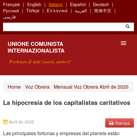
Skip
Français
English
Italiano
Español
Deutsch
to
Русский
Türkçe
Ελληνικά
العربية
简体中文
main
فارسی
content
UNIONE COMUNISTA
INTERNAZIONALISTA
Proletari di tutti i paesi, unitevi!
PRESENTAZIONE
Home
/
Voz Obrera
/
Mensual Voz Obrera Abril de 2020
COS'È L'UCI ?
La hipocresía de los capitalistas caritativos
RICERCA
SCRIVETECI
Avril de 2020
Stampa
Las principales fortunas y empresas del planeta están