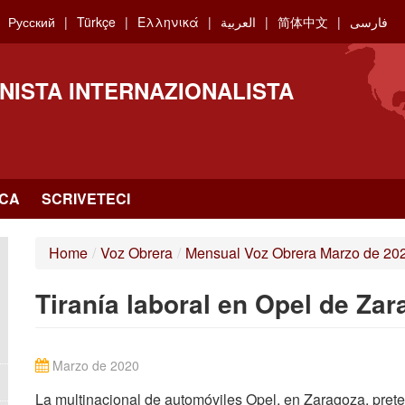
Русский
Türkçe
Ελληνικά
العربية
简体中文
فارسی
NISTA INTERNAZIONALISTA
RCA
SCRIVETECI
Home
/
Voz Obrera
/
Mensual Voz Obrera Marzo de 20
Tiranía laboral en Opel de Za
Marzo de 2020
La multinacional de automóviles Opel, en Zaragoza, prete