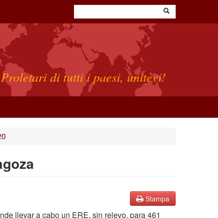
Proletari di tutti i paesi, unitevi!
20
ragoza
Stampa
nde llevar a cabo un ERE, sin relevo, para 461