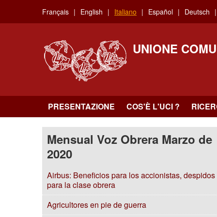
Skip
Français
English
Italiano
Español
Deutsch
to
main
content
UNIONE COMU
PRESENTAZIONE
COS'È L'UCI ?
RICE
Mensual Voz Obrera Marzo de
2020
Airbus: Beneficios para los accionistas, despidos
para la clase obrera
Agricultores en pie de guerra