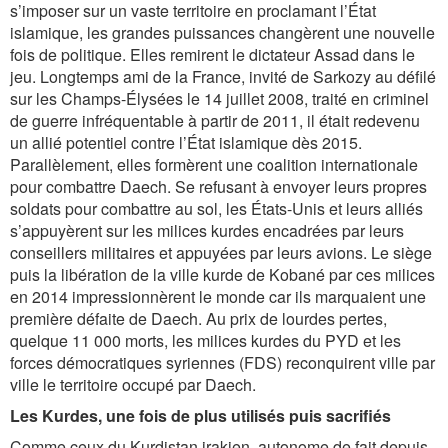
s’imposer sur un vaste territoire en proclamant l’État
islamique, les grandes puissances changèrent une nouvelle
fois de politique. Elles remirent le dictateur Assad dans le
jeu. Longtemps ami de la France, invité de Sarkozy au défilé
sur les Champs-Élysées le 14 juillet 2008, traité en criminel
de guerre infréquentable à partir de 2011, il était redevenu
un allié potentiel contre l’État islamique dès 2015.
Parallèlement, elles formèrent une coalition internationale
pour combattre Daech. Se refusant à envoyer leurs propres
soldats pour combattre au sol, les États-Unis et leurs alliés
s’appuyèrent sur les milices kurdes encadrées par leurs
conseillers militaires et appuyées par leurs avions. Le siège
puis la libération de la ville kurde de Kobané par ces milices
en 2014 impressionnèrent le monde car ils marquaient une
première défaite de Daech. Au prix de lourdes pertes,
quelque 11 000 morts, les milices kurdes du PYD et les
forces démocratiques syriennes (FDS) reconquirent ville par
ville le territoire occupé par Daech.
Les Kurdes, une fois de plus utilisés puis sacrifiés
Comme ceux du Kurdistan irakien, autonome de fait depuis