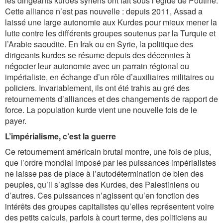
les dirigeants kurdes syriens ont fait sous l’égide de Poutine.
Cette alliance n’est pas nouvelle : depuis 2011, Assad a
laissé une large autonomie aux Kurdes pour mieux mener la
lutte contre les différents groupes soutenus par la Turquie et
l’Arabie saoudite. En Irak ou en Syrie, la politique des
dirigeants kurdes se résume depuis des décennies à
négocier leur autonomie avec un parrain régional ou
impérialiste, en échange d’un rôle d’auxiliaires militaires ou
policiers. Invariablement, ils ont été trahis au gré des
retournements d’alliances et des changements de rapport de
force. La population kurde vient une nouvelle fois de le
payer.
L’impérialisme, c’est la guerre
Ce retournement américain brutal montre, une fois de plus,
que l’ordre mondial imposé par les puissances impérialistes
ne laisse pas de place à l’autodétermination de bien des
peuples, qu’il s’agisse des Kurdes, des Palestiniens ou
d’autres. Ces puissances n’agissent qu’en fonction des
intérêts des groupes capitalistes qu’elles représentent voire
des petits calculs, parfois à court terme, des politiciens au