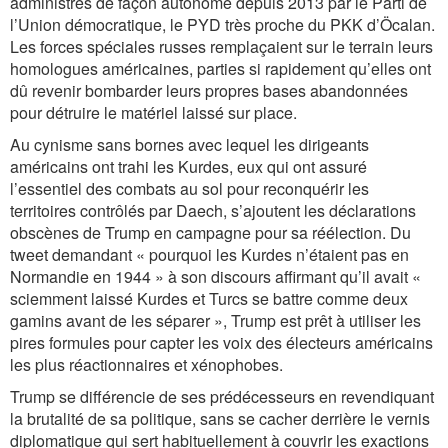
administrés de façon autonome depuis 2013 par le Parti de
l’Union démocratique, le PYD très proche du PKK d’Öcalan.
Les forces spéciales russes remplaçaient sur le terrain leurs
homologues américaines, parties si rapidement qu’elles ont
dû revenir bombarder leurs propres bases abandonnées
pour détruire le matériel laissé sur place.
Au cynisme sans bornes avec lequel les dirigeants
américains ont trahi les Kurdes, eux qui ont assuré
l’essentiel des combats au sol pour reconquérir les
territoires contrôlés par Daech, s’ajoutent les déclarations
obscènes de Trump en campagne pour sa réélection. Du
tweet demandant « pourquoi les Kurdes n’étaient pas en
Normandie en 1944 » à son discours affirmant qu’il avait «
sciemment laissé Kurdes et Turcs se battre comme deux
gamins avant de les séparer », Trump est prêt à utiliser les
pires formules pour capter les voix des électeurs américains
les plus réactionnaires et xénophobes.
Trump se différencie de ses prédécesseurs en revendiquant
la brutalité de sa politique, sans se cacher derrière le vernis
diplomatique qui sert habituellement à couvrir les exactions