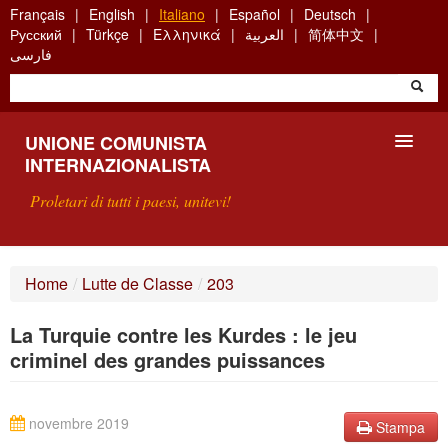
Skip
Français
English
Italiano
Español
Deutsch
to
Русский
Türkçe
Ελληνικά
العربية
简体中文
main
فارسی
content
UNIONE COMUNISTA
INTERNAZIONALISTA
Proletari di tutti i paesi, unitevi!
PRESENTAZIONE
Home
/
Lutte de Classe
/
203
COS'È L'UCI ?
La Turquie contre les Kurdes : le jeu
RICERCA
criminel des grandes puissances
SCRIVETECI
novembre 2019
Stampa