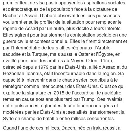
premier lieu, ne visa pas à appuyer les aspirations sociales
et démocratiques de la population face à la dictature de
Bachar al-Assad. D’abord observatrices, ces puissances
voulurent ensuite profiter de la situation pour remplacer le
régime de Assad par un autre, plus docile à leurs intérêts.
Elles agirent pour transformer la contestation sociale en une
guerre civile et confessionnelle. Elles le firent directement et
par l’intermédiaire de leurs alliés régionaux, l’Arabie
saoudite et la Turquie, mais aussi le Qatar et l’Égypte, en
rivalité pour jouer les arbitres au Moyen-Orient. L’Iran,
ostracisé depuis 1979 par les États-Unis, allié d’Assad et du
Hezbollah libanais, était incontournable dans la région. Sa
capacité à intervenir dans le chaos syrien contribua à le
réintégrer comme interlocuteur des États-Unis. C’est ce qui
explique la signature en 2015 de l’accord sur le nucléaire
remis en cause trois ans plus tard par Trump. Ces rivalités
entre puissances régionales, tour à tour encouragées et
modérées par les États-Unis et ses alliés, transformèrent la
Syrie en champ de bataille entre milices concurrentes.
Quand l’une de ces milices, Daech, née en Irak, réussit à