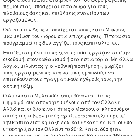
περιουσίας, υπόσχεται τόσα δώρα για τους
πλούσιους όσες και επιθέσεις εναντίον των
εργαζομένων.
Όσο για την Λεπέν, υπόσχεται, όπως και ο Mακρόν,
μια μείωση του φόρου στις επιχειρήσεις. Τίποτα στο
πρόγραμμά της δεν αγγίζει τους καπιταλιστές.
Επιτίθεται μόνο στους ξένους, όσοι εργάζονται στην
οικοδομή, στον καθαρισμό ή στα εστιατόρια. Με άλλα
λόγια, μιλώντας για «εθνική προτίμηση», χωρίζει
τους εργαζομένους, για να τους εμποδίσει να
επιτεθούν στους πραγματικούς εχθρούς τους, την
αστική τάξη.
Ο Αμόν και ο Mελανσόν απευθύνονται στους
ψηφοφόρους απογοητευμένους από τον Ολλάντ.
Αλλά και οι δύο είναι, όπως ο Mακρόν, οι κληρονόμοι
αυτής της κυβερνητικής αριστεράς που εξυπηρετεί
την καπιταλιστική τάξη εδώ και δεκαετίες. Και οι δύο
υποστήριξαν τον Ολλάντ το 2012. Και οι δύο ήταν
υπουργοί αυτού του Σοσιαλιστικού Κόμματος (PS) που