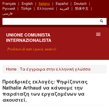
Skip
Français
English
Italiano
Español
Deutsch
to
Русский
Türkçe
Ελληνικά
العربية
简体中文
main
فارسی
content
UNIONE COMUNISTA
INTERNAZIONALISTA
Proletari di tutti i paesi, unitevi!
PRESENTAZIONE
Home
/
Τα έγγραφα στην ελληνική γλώσσα
COS'È L'UCI ?
Προεδρικές εκλογές: Ψηφίζοντας
RICERCA
Nathalie Arthaud να κάνουμε την
παράταξη των εργαζoμένων να
SCRIVETECI
ακουστεί.