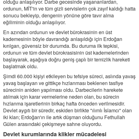
olduğu anlaşılıyor. Darbe gecesinde yaşananlardan,
ordunun, MİT'in ve tüm gizli servislerin çok zayıf kaldığı hatta
sonucu bekleyip, dengenin yönüne göre tavır alma
eğiliminin olduğu anlaşılıyor.
En azından ordunun ve devlet bürokrasinin en üst
kademesinin böyle davrandığı anlaşıldığı için Erdoğan
kırılgan, güvensiz bir durumda. Bu duruma ilk tepkisi,
ordunun ve tüm devlet bürokrasisinin üst kademelerinden
başlayarak, aşağıya doğru geniş çaplı bir temizlik hareketi
başlatmak oldu.
Şimdi 60.000 kişiyi etkileyen bu tefsiye süreci, aslında yavaş
yavaş başlayan ve gittikçe hızlanması beklenen tasfiye
sürecinin aniden yapılması oldu. Darbecilerin harekete
atılmak için karar vermelerine neden olan, bu sürecin
hızlanma işaretlerinin birkaç hafta önceden verilmesidir.
Devlet aygıtı bir süredir, eskiden birlikte "ılımlı İslamcı" olan
iki klan; Erdoğan'ın ile artık düşman olduğunu Fethullah
Gülen arasındaki çekişmeye sahne oluyordu.
Devlet kurumlarında klikler mücadelesi