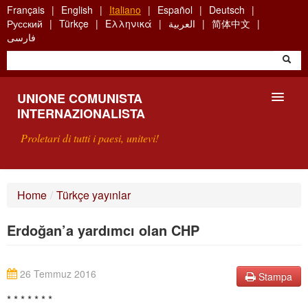
Skip
Français
English
Italiano
Español
Deutsch
to
Русский
Türkçe
Ελληνικά
العربية
简体中文
main
فارسی
content
UNIONE COMUNISTA
INTERNAZIONALISTA
Proletari di tutti i paesi, unitevi!
PRESENTAZIONE
Home
/
Türkçe yayınlar
COS'È L'UCI ?
Erdoğan’a yardımcı olan CHP
RICERCA
SCRIVETECI
26 Temmuz 2016
Stampa
* * * * * * *