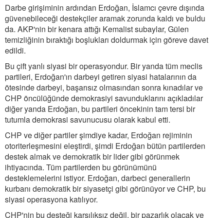
Darbe girişiminin ardından Erdoğan, İslamcı çevre dışında
güvenebileceği destekçiler aramak zorunda kaldı ve buldu
da. AKP'nin bir kenara attığı Kemalist subaylar, Gülen
temizliğinin bıraktığı boşlukları doldurmak için göreve davet
edildi.
Bu çift yanlı siyasi bir operasyondur. Bir yanda tüm meclis
partileri, Erdoğan'ın darbeyi getiren siyasi hatalarının da
ötesinde darbeyi, başarısız olmasından sonra kınadılar ve
CHP öncülüğünde demokrasiyi savunduklarını açıkladılar
diğer yanda Erdoğan, bu partileri öncekinin tam tersi bir
tutumla demokrasi savunucusu olarak kabul etti.
CHP ve diğer partiler şimdiye kadar, Erdoğan rejiminin
otoriterleşmesini eleştirdi, şimdi Erdoğan bütün partilerden
destek almak ve demokratik bir lider gibi görünmek
ihtiyacında. Tüm partilerden bu görünümünü
desteklemelerini istiyor. Erdoğan, darbeci generallerin
kurbanı demokratik bir siyasetçi gibi görünüyor ve CHP, bu
siyasi operasyona katılıyor.
CHP'nin bu desteği karşılıksız değil, bir pazarlık olacak ve