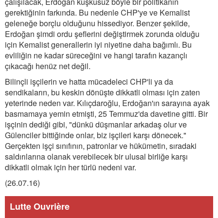
çalışılacak, Erdoğan kuşkusuz böyle bir politikanın
gerektiğinin farkında. Bu nedenle CHP'ye ve Kemalist
geleneğe borçlu olduğunu hissediyor. Benzer şekilde,
Erdoğan şimdi ordu şeflerini değiştirmek zorunda olduğu
için Kemalist generallerin iyi niyetine daha bağımlı. Bu
evliliğin ne kadar süreceğini ve hangi tarafın kazançlı
çıkacağı henüz net değil.
Bilinçli işçilerin ve hatta mücadeleci CHP'li ya da
sendikaların, bu keskin dönüşte dikkatli olması için zaten
yeterinde neden var. Kılıçdaroğlu, Erdoğan'ın sarayına ayak
basmamaya yemin etmişti, 25 Temmuz'da davetine gitti. Bir
işçinin dediği gibi, "dünkü düşmanlar arkadaş olur ve
Gülenciler bittiğinde onlar, biz işçileri karşı dönecek."
Gerçekten işçi sınıfının, patronlar ve hükümetin, sıradaki
saldırılarına olanak verebilecek bir ulusal birliğe karşı
dikkatli olmak için her türlü nedeni var.
(26.07.16)
Lutte Ouvrière