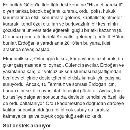
Fethullah Gülen'in liderliğindeki kendine "Hizmet hareketi"
diyen tarikat, birçok bağlantı kurarak, ordu, polis, hukuk
kurumlarında etkili konumlara gelerek, kapitalist işletmeler
kurarak, kendi özel okulları ve burjuvazinin bir kesiminin
çocuklarını üniversitede eğiterek, güçlü bir etki kazanmıştı.
Ordunun generallerindeki Kemalist geleneği geriletti. Bütün
bunlar, Erdoğan'a yaradı ama 2013'ten bu yana, ikisi
arasında savaş başladı.
Ekonomik kriz, Ortadoğu'da kriz, kâr paylarını azaltarak, bu
çıkar çatışmasında rol oynadı. Gülenci savcılar, Erdoğan ve
yakınlarına karşı bir yolsuzluk soruşturması başlattığından
beri devlet içinde destekçilerini etkisiz kılmak için çalışma
sürüyordu. Ancak, 15 Temmuz ve sonrası Erdoğan için,
bunun sınırsız bir savaş olabileceğini gösterdi. Ayrıca, tüm
bu tasfiye dalgaları sonucunda, devletin kendisi ve özellikle
de ordu baltalanıyor. Ordu kademesinde doğrudan darbeye
katılan subaylar olduğu gibi birçok subay da tarafsız
kalmaya çalıştı ve büyük çoğunluğu etkisiz kaldı.
Sol destek aranıyor