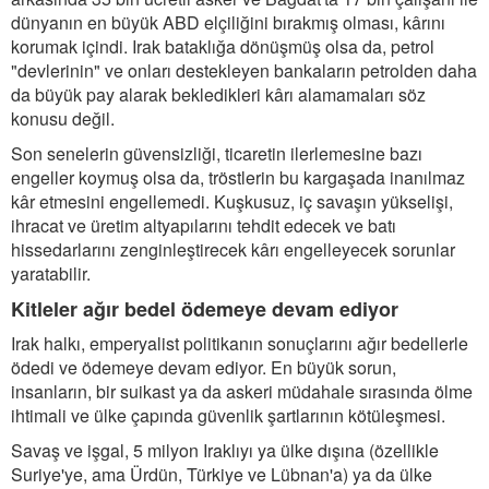
dünyanın en büyük ABD elçiliğini bırakmış olması, kârını
korumak içindi. Irak bataklığa dönüşmüş olsa da, petrol
"devlerinin" ve onları destekleyen bankaların petrolden daha
da büyük pay alarak bekledikleri kârı alamamaları söz
konusu değil.
Son senelerin güvensizliği, ticaretin ilerlemesine bazı
engeller koymuş olsa da, tröstlerin bu kargaşada inanılmaz
kâr etmesini engellemedi. Kuşkusuz, iç savaşın yükselişi,
ihracat ve üretim altyapılarını tehdit edecek ve batı
hissedarlarını zenginleştirecek kârı engelleyecek sorunlar
yaratabilir.
Kitleler ağır bedel ödemeye devam ediyor
Irak halkı, emperyalist politikanın sonuçlarını ağır bedellerle
ödedi ve ödemeye devam ediyor. En büyük sorun,
insanların, bir suikast ya da askeri müdahale sırasında ölme
ihtimali ve ülke çapında güvenlik şartlarının kötüleşmesi.
Savaş ve işgal, 5 milyon Iraklıyı ya ülke dışına (özellikle
Suriye'ye, ama Ürdün, Türkiye ve Lübnan'a) ya da ülke