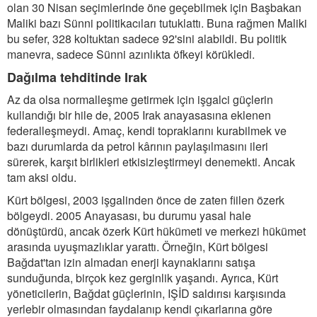
olan 30 Nisan seçimlerinde öne geçebilmek için Başbakan
Maliki bazı Sünni politikacıları tutuklattı. Buna rağmen Maliki
bu sefer, 328 koltuktan sadece 92'sini alabildi. Bu politik
manevra, sadece Sünni azınlıkta öfkeyi körükledi.
Dağılma tehditinde Irak
Az da olsa normalleşme getirmek için işgalci güçlerin
kullandığı bir hile de, 2005 Irak anayasasına eklenen
federalleşmeydi. Amaç, kendi topraklarını kurabilmek ve
bazı durumlarda da petrol kârının paylaşılmasını ileri
sürerek, karşıt birlikleri etkisizleştirmeyi denemekti. Ancak
tam aksi oldu.
Kürt bölgesi, 2003 işgalinden önce de zaten fiilen özerk
bölgeydi. 2005 Anayasası, bu durumu yasal hale
dönüştürdü, ancak özerk Kürt hükümeti ve merkezi hükümet
arasında uyuşmazlıklar yarattı. Örneğin, Kürt bölgesi
Bağdat'tan izin almadan enerji kaynaklarını satışa
sunduğunda, birçok kez gerginlik yaşandı. Ayrıca, Kürt
yöneticilerin, Bağdat güçlerinin, IŞİD saldırısı karşısında
yerlebir olmasından faydalanıp kendi çıkarlarına göre