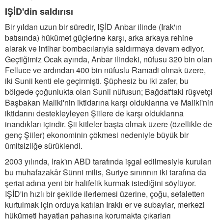
IŞİD'din saldırısı
Bir yıldan uzun bir süredir, IŞİD Anbar ilinde (Irak'ın
batısında) hükümet güçlerine karşı, arka arkaya rehine
alarak ve intihar bombacılarıyla saldırmaya devam ediyor.
Geçtiğimiz Ocak ayında, Anbar ilindeki, nüfusu 320 bin olan
Felluce ve ardından 400 bin nüfuslu Ramadi olmak üzere,
iki Sunii kenti ele geçirmişti. Şüphesiz bu iki zafer, bu
bölgede çoğunlukta olan Sunii nüfusun; Bağdat'taki rüşvetçi
Başbakan Maliki'nin iktidarına karşı olduklarına ve Maliki'nin
iktidarını destekleyleyen Şiilere de karşı olduklarına
inandıkları içindir. Şii kitleler başta olmak üzere (özellikle de
genç Şiiler) ekonominin çökmesi nedeniyle büyük bir
ümitsizliğe sürüklendi.
2003 yılında, Irak'ın ABD tarafında işgal edilmesiyle kurulan
bu muhafazakâr Sünni milis, Suriye sınırının iki tarafına da
şeriat adına yeni bir halifelik kurmak istediğini söylüyor.
IŞİD'in hızlı bir şekilde ilerlemesi üzerine, çoğu, sefaletten
kurtulmak için orduya katılan Iraklı er ve subaylar, merkezi
hükümeti hayatları pahasına korumakta çıkarları