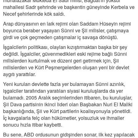
muhafazakâr Mukteda El Sadr milisi, Bağdat'ın yoksul
mahallesi Sadr şehrinde ve başkentin güneyinde Kerbela ve
Necef şehirlerinde kök saldı.
Arap dünyasının en laik rejimi olan Saddam Hüseyin rejimi
boyunca beraber yaşayan Sünni ve Şii milisler, çatışmaya
girdi ve çok geçmeden çatışmalar iç savaşa dönüştü.
İşgalcilerin politikası, olayları kızıştırmaktan başka bir şey
değildi. İşgalciler, güvenmedikleri eski rejime bağlı Sünni
milislerden kurtulmak ve düzeni geri getirmek için, Şii
milislerden ve Kürt Peşmergelerden oluşan yeni bir devlet
aygıtı yarattılar.
Yeni kurulan devlette fazla yer bulamayan Sünni azınlık,
işgalciler tarafından yaratılan siyasi kuruluşlarda da yer
bulamadı. 2005 Aralık seçimlerinden itibaren, bu kuruluşlar,
Şii Dava partisinin ikinci lideri olan Başbakan Nuri El Maliki
başkanlığında, Şii ve Kürt partilerin koalisyonuyla yönetildi.
İç kavgalarla felç olan hükümetler, yolsuzluk ve ihmaller
sonucu hızla itibar kaybetti.
Bu sene, ABD ordusunun gidişinden sonar, ilk kez yapılacak