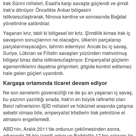
Irak Sünni milisleri, Esad'a karşı savaşta güçlendi ve şimdi
Irak'a dönüyor. Öncelikle Anbar bölgesini
istikrarsızlaştırarak, Ninova kentine ve sonrasında Bağdat
yönetimine saldırdılar.
Yaşanan kriz, tabii ki bölgesel bir kriz. Şimdilik kimse Irak iç
savaşının sonuçlarının ne olacağını, ülkenin parçalanıp
parçalanmayacağını, tahmin edemiyor. Ancak bu iç savaş,
Suriye, Lübnan ve Filistin savaşları yüzünden mahvolmuş
bölgeyi biraz daha istikrarsızlaştırıyor. Emperyalist güçlerin
egemenliklerini dayatma girişimleri, gitgide kontrol edilemez
hale gelen güçleri uyandırdı.
Kargaşa ortamında ticaret devam ediyor
Ne son senelerin güvensizliği ne de şu an yaşanan iç savaş,
bu yazının yazıldığı sırada, Irak'ın en büyük rafinerisi olan
Beici rafinerisinin IŞİD milisleri ve hükümet arasında çatışma
sebebi olması bile, emperyalist tröstlerin Irak petrolüne el
atmasını engellemedi.
ABD'nin, Aralık 2011'de ordunun çekilmesinden sonra,
arkasında 35 bin ücretli asker ve Bağdat'ta 17 bin çalışanı ile