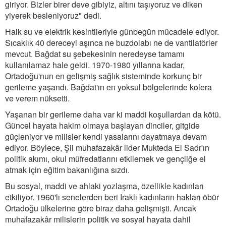
giriyor. Bizler birer deve gibiyiz, altını taşıyoruz ve diken
yiyerek besleniyoruz" dedi.
Halk su ve elektrik kesintileriyle günbegün mücadele ediyor.
Sıcaklık 40 dereceyi aşınca ne buzdolabı ne de vantilatörler
mevcut. Bağdat su şebekesinin neredeyse tamamı
kullanılamaz hale geldi. 1970-1980 yıllarına kadar,
Ortadoğu'nun en gelişmiş sağlık sisteminde korkunç bir
gerileme yaşandı. Bağdat'ın en yoksul bölgelerinde kolera
ve verem nüksetti.
Yaşanan bir gerileme daha var ki maddi koşullardan da kötü.
Güncel hayata hakim olmaya başlayan dinciler, gitgide
güçleniyor ve milisler kendi yasalarını dayatmaya devam
ediyor. Böylece, Şii muhafazakâr lider Mukteda El Sadr'ın
politik akımı, okul müfredatlarını etkilemek ve gençliğe el
atmak için eğitim bakanlığına sızdı.
Bu sosyal, maddi ve ahlaki yozlaşma, özellikle kadınları
etkiliyor. 1960'lı senelerden beri Iraklı kadınların hakları öbür
Ortadoğu ülkelerine göre biraz daha gelişmişti. Ancak
muhafazakâr milislerin politik ve sosyal hayata dahil