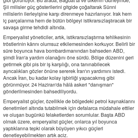
gibi görünüyor. Bu arada, Bağdat'ta ve ülkenin Güneyinde,
Şii milisler güç gösterilerini gitgide çoğaltarak Sünni
milislerin ilerleyişine karşı direnmeye hazırlanıyor. Irak hem
iç parçalanma hem de bütün bölgeyi istikrarsızlaştıracak bir
savaşa girme tehdidi altında.
Emperyalist yöneticiler, artık, istikrarsızlaştırma tehlikesinin
tröstlerinin kârını olumsuz etkilemesinden korkuyor. Belirli bir
süre boyunca hava bombardımanından bahseden ABD,
şimdi İran'a yardım olanağını öne sürdü. Bölge düzenini geri
getirmek gibi pis bir iş karşılığı, ona tanınabilecek
ayrıcalıkları gözler önüne sererek İran'ın yardımını istedi.
Ancak İran, bu kadar kolay işbirliği yapacakmış gibi
görünmüyor. 24 Haziran'da hâlâ askeri "danışman"
gönderilmesinden bahsediliyordu.
Emperyalist güçler, özellikle de bölgedeki petrol kaynaklarını
denetimleri altında tutabilmek için defalarca müdahale ettiler
ve oluşan bugünkü felaketlerden sorumlular. Başta ABD
olmak üzere, emperyalist güçler, onlarca yıl boyunca
yaptıklarına tepki olarak büyüyen yıkıcı güçleri
denetleyebilmekten artık aciz.