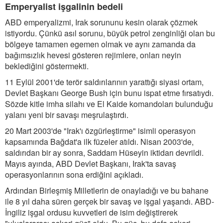
Emperyalist işgalinin bedeli
ABD emperyalizmi, Irak sorununu kesin olarak çözmek
istiyordu. Çünkü asıl sorunu, büyük petrol zenginliği olan bu
bölgeye tamamen egemen olmak ve aynı zamanda da
bağımsızlık hevesi gösteren rejimlere, onları neyin
beklediğini göstermekti.
11 Eylül 2001'de terör saldırılarının yarattığı siyasi ortam,
Devlet Başkanı George Bush için bunu ispat etme fırsatıydı.
Sözde kitle imha silahı ve El Kaide komandoları bulunduğu
yalanı yeni bir savaşı meşrulaştırdı.
20 Mart 2003'de "Irak'ı özgürleştirme" isimli operasyon
kapsamında Bağdat'a ilk füzeler atıldı. Nisan 2003'de,
saldırıdan bir ay sonra, Saddam Hüseyin iktidarı devrildi.
Mayıs ayında, ABD Devlet Başkanı, Irak'ta savaş
operasyonlarının sona erdiğini açıkladı.
Ardından Birleşmiş Milletlerin de onayladığı ve bu bahane
ile 8 yıl daha süren gerçek bir savaş ve işgal yaşandı. ABD-
İngiliz işgal ordusu kuvvetleri de isim değiştirerek