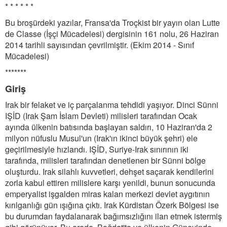
* * * * * *
Bu broşürdeki yazılar, Fransa'da Troçkist bir yayın olan Lutte
de Classe (İşçi Mücadelesi) dergisinin 161 nolu, 26 Haziran
2014 tarihli sayısından çevrilmiştir. (Ekim 2014 - Sınıf
Mücadelesi)
*******
Giriş
Irak bir felaket ve iç parçalanma tehdidi yaşıyor. Dinci Sünni
IŞİD (Irak Şam İslam Devleti) milisleri tarafından Ocak
ayında ülkenin batısında başlayan saldırı, 10 Haziran'da 2
milyon nüfuslu Musul'un (Irak'ın ikinci büyük şehri) ele
geçirilmesiyle hızlandı. IŞİD, Suriye-Irak sınırının iki
tarafında, milisleri tarafından denetlenen bir Sünni bölge
oluşturdu. Irak silahlı kuvvetleri, dehşet saçarak kendilerini
zorla kabul ettiren milislere karşı yenildi, bunun sonucunda
emperyalist işgalden miras kalan merkezi devlet aygıtının
kırılganlığı gün ışığına çıktı. Irak Kürdistan Özerk Bölgesi ise
bu durumdan faydalanarak bağımsızlığını ilan etmek istermiş