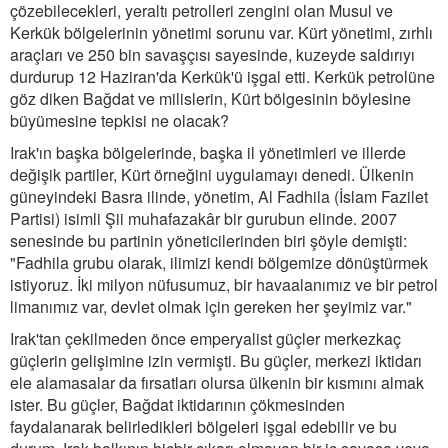
çözebilecekleri, yeraltı petrolleri zengini olan Musul ve
Kerkük bölgelerinin yönetimi sorunu var. Kürt yönetimi, zırhlı
araçları ve 250 bin savaşçısı sayesinde, kuzeyde saldırıyı
durdurup 12 Haziran'da Kerkük'ü işgal etti. Kerkük petrolüne
göz diken Bağdat ve milislerin, Kürt bölgesinin böylesine
büyümesine tepkisi ne olacak?
Irak'ın başka bölgelerinde, başka il yönetimleri ve illerde
değişik partiler, Kürt örneğini uygulamayı denedi. Ülkenin
güneyindeki Basra ilinde, yönetim, Al Fadhila (İslam Fazilet
Partisi) isimli Şii muhafazakâr bir gurubun elinde. 2007
senesinde bu partinin yöneticilerinden biri şöyle demişti:
"Fadhila grubu olarak, ilimizi kendi bölgemize dönüştürmek
istiyoruz. İki milyon nüfusumuz, bir havaalanımız ve bir petrol
limanımız var, devlet olmak için gereken her şeyimiz var."
Irak'tan çekilmeden önce emperyalist güçler merkezkaç
güçlerin gelişimine izin vermişti. Bu güçler, merkezi iktidarı
ele alamasalar da fırsatları olursa ülkenin bir kısmını almak
ister. Bu güçler, Bağdat iktidarının çökmesinden
faydalanarak belirledikleri bölgeleri işgal edebilir ve bu