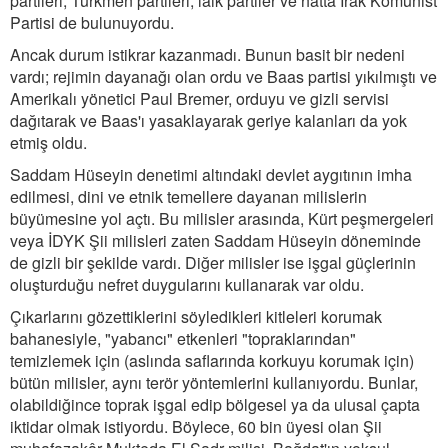
partileri, Türkmen partileri, laik partiler ve hatta Irak Komünist
Partisi de bulunuyordu.
Ancak durum istikrar kazanmadı. Bunun basit bir nedeni
vardı; rejimin dayanağı olan ordu ve Baas partisi yıkılmıştı ve
Amerikalı yönetici Paul Bremer, orduyu ve gizli servisi
dağıtarak ve Baas'ı yasaklayarak geriye kalanları da yok
etmiş oldu.
Saddam Hüseyin denetimi altındaki devlet aygıtının imha
edilmesi, dini ve etnik temellere dayanan milislerin
büyümesine yol açtı. Bu milisler arasında, Kürt peşmergeleri
veya İDYK Şii milisleri zaten Saddam Hüseyin döneminde
de gizli bir şekilde vardı. Diğer milisler ise işgal güçlerinin
oluşturduğu nefret duygularını kullanarak var oldu.
Çıkarlarını gözettiklerini söyledikleri kitleleri korumak
bahanesiyle, "yabancı" etkenleri "topraklarından"
temizlemek için (aslında saflarında korkuyu korumak için)
bütün milisler, aynı terör yöntemlerini kullanıyordu. Bunlar,
olabildiğince toprak işgal edip bölgesel ya da ulusal çapta
iktidar olmak istiyordu. Böylece, 60 bin üyesi olan Şii