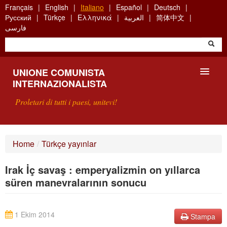
Skip
Français
English
Italiano
Español
Deutsch
to
Русский
Türkçe
Ελληνικά
العربية
简体中文
main
فارسی
content
UNIONE COMUNISTA
INTERNAZIONALISTA
Proletari di tutti i paesi, unitevi!
PRESENTAZIONE
Home
/
Türkçe yayınlar
COS'È L'UCI ?
Irak İç savaş : emperyalizmin on yıllarca
RICERCA
süren manevralarının sonucu
SCRIVETECI
1 Ekim 2014
Stampa