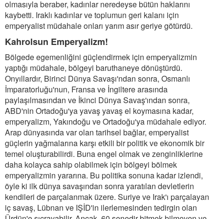
olmasıyla beraber, kadınlar neredeyse bütün haklarını
kaybetti. Iraklı kadınlar ve toplumun geri kalanı için
emperyalist müdahale onları yarım asır geriye götürdü.
Kahrolsun Emperyalizm!
Bölgede egemenliğini güçlendirmek için emperyalizmin
yaptığı müdahale, bölgeyi baruthaneye dönüştürdü.
Onyıllardır, Birinci Dünya Savaşı'ndan sonra, Osmanlı
İmparatorluğu'nun, Fransa ve İngiltere arasında
paylaşılmasından ve İkinci Dünya Savaş'ından sonra,
ABD'nin Ortadoğu'ya yavaş yavaş el koymasına kadar,
emperyalizm, Yakındoğu ve Ortadoğu'ya müdahale ediyor.
Arap dünyasında var olan tarihsel bağlar, emperyalist
güçlerin yağmalarına karşı etkili bir politik ve ekonomik bir
temel oluşturabilirdi. Buna engel olmak ve zenginliklerine
daha kolayca sahip olabilmek için bölgeyi bölmek
emperyalizmin yararına. Bu politika sonuna kadar izlendi,
öyle ki ilk dünya savaşından sonra yaratılan devletlerin
kendileri de parçalanmak üzere. Suriye ve Irak'ı parçalayan
iç savaş, Lübnan ve IŞİD'in ilerlemesinden tedirgin olan
Ürdün'e sıçrayabilir. Ancak, 60 senedir bitmek bilmeyen ve