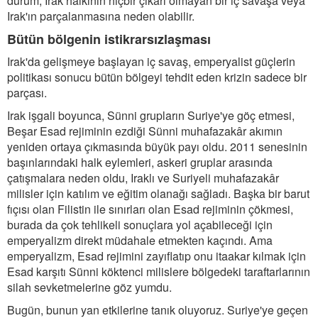
durum, Irak halkının hiçbir çıkarı olmayan bir iç savaşa veya
Irak'ın parçalanmasına neden olabilir.
Bütün bölgenin istikrarsızlaşması
Irak'da gelişmeye başlayan iç savaş, emperyalist güçlerin
politikası sonucu bütün bölgeyi tehdit eden krizin sadece bir
parçası.
Irak işgali boyunca, Sünni grupların Suriye'ye göç etmesi,
Beşar Esad rejiminin ezdiği Sünni muhafazakâr akımın
yeniden ortaya çıkmasında büyük payı oldu. 2011 senesinin
başınlarındaki halk eylemleri, askeri gruplar arasında
çatışmalara neden oldu, Iraklı ve Suriyeli muhafazakâr
milisler için katılım ve eğitim olanağı sağladı. Başka bir barut
fıçısı olan Filistin ile sınırları olan Esad rejiminin çökmesi,
burada da çok tehlikeli sonuçlara yol açabileceği için
emperyalizm direkt müdahale etmekten kaçındı. Ama
emperyalizm, Esad rejimini zayıflatıp onu itaakar kılmak için
Esad karşıtı Sünni köktenci milislere bölgedeki taraftarlarının
silah sevketmelerine göz yumdu.
Bugün, bunun yan etkilerine tanık oluyoruz. Suriye'ye geçen