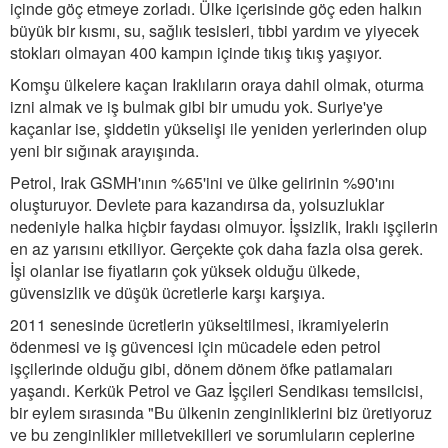
içinde göç etmeye zorladı. Ülke içerisinde göç eden halkın
büyük bir kısmı, su, sağlık tesisleri, tıbbi yardım ve yiyecek
stokları olmayan 400 kampın içinde tıkış tıkış yaşıyor.
Komşu ülkelere kaçan Iraklıların oraya dahil olmak, oturma
izni almak ve iş bulmak gibi bir umudu yok. Suriye'ye
kaçanlar ise, şiddetin yükselişi ile yeniden yerlerinden olup
yeni bir sığınak arayışında.
Petrol, Irak GSMH'ının %65'ini ve ülke gelirinin %90'ını
oluşturuyor. Devlete para kazandırsa da, yolsuzluklar
nedeniyle halka hiçbir faydası olmuyor. İşsizlik, Iraklı işçilerin
en az yarısını etkiliyor. Gerçekte çok daha fazla olsa gerek.
İşi olanlar ise fiyatların çok yüksek olduğu ülkede,
güvensizlik ve düşük ücretlerle karşı karşıya.
2011 senesinde ücretlerin yükseltilmesi, ikramiyelerin
ödenmesi ve iş güvencesi için mücadele eden petrol
işçilerinde olduğu gibi, dönem dönem öfke patlamaları
yaşandı. Kerkük Petrol ve Gaz İşçileri Sendikası temsilcisi,
bir eylem sırasında "Bu ülkenin zenginliklerini biz üretiyoruz
ve bu zenginlikler milletvekilleri ve sorumluların ceplerine