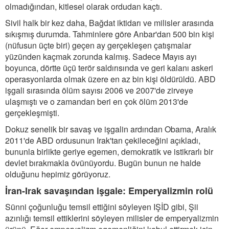
olmadığından, kitlesel olarak ordudan kaçtı.
Sivil halk bir kez daha, Bağdat iktidarı ve milisler arasında
sıkışmış durumda. Tahminlere göre Anbar'dan 500 bin kişi
(nüfusun üçte biri) geçen ay gerçekleşen çatışmalar
yüzünden kaçmak zorunda kalmış. Sadece Mayıs ayı
boyunca, dörtte üçü terör saldırısında ve geri kalanı askeri
operasyonlarda olmak üzere en az bin kişi öldürüldü. ABD
işgali sırasında ölüm sayısı 2006 ve 2007'de zirveye
ulaşmıştı ve o zamandan beri en çok ölüm 2013'de
gerçekleşmişti.
Dokuz senelik bir savaş ve işgalin ardından Obama, Aralık
2011'de ABD ordusunun Irak'tan çekileceğini açıkladı,
bununla birlikte geriye egemen, demokratik ve istikrarlı bir
devlet bırakmakla övünüyordu. Bugün bunun ne halde
olduğunu hepimiz görüyoruz.
İran-Irak savaşından işgale: Emperyalizmin rolü
Sünni çoğunluğu temsil ettiğini söyleyen IŞİD gibi, Şii
azınlığı temsil ettiklerini söyleyen milisler de emperyalizmin