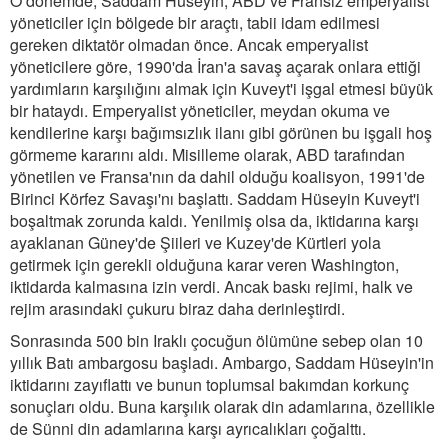
O dönemde, Saddam Hüseyin, ABD ve Fransız emperyalist
yöneticiler için bölgede bir araçtı, tabii idam edilmesi
gereken diktatör olmadan önce. Ancak emperyalist
yöneticilere göre, 1990'da İran'a savaş açarak onlara ettiği
yardımların karşılığını almak için Kuveyt'i işgal etmesi büyük
bir hataydı. Emperyalist yöneticiler, meydan okuma ve
kendilerine karşı bağımsızlık ilanı gibi görünen bu işgali hoş
görmeme kararını aldı. Misilleme olarak, ABD tarafından
yönetilen ve Fransa'nın da dahil olduğu koalisyon, 1991'de
Birinci Körfez Savaşı'nı başlattı. Saddam Hüseyin Kuveyt'i
boşaltmak zorunda kaldı. Yenilmiş olsa da, iktidarına karşı
ayaklanan Güney'de Şiileri ve Kuzey'de Kürtleri yola
getirmek için gerekli olduğuna karar veren Washington,
iktidarda kalmasına izin verdi. Ancak baskı rejimi, halk ve
rejim arasındaki çukuru biraz daha derinleştirdi.
Sonrasında 500 bin Iraklı çocuğun ölümüne sebep olan 10
yıllık Batı ambargosu başladı. Ambargo, Saddam Hüseyin'in
iktidarını zayıflattı ve bunun toplumsal bakımdan korkunç
sonuçları oldu. Buna karşılık olarak din adamlarına, özellikle
de Sünni din adamlarına karşı ayrıcalıkları çoğalttı.