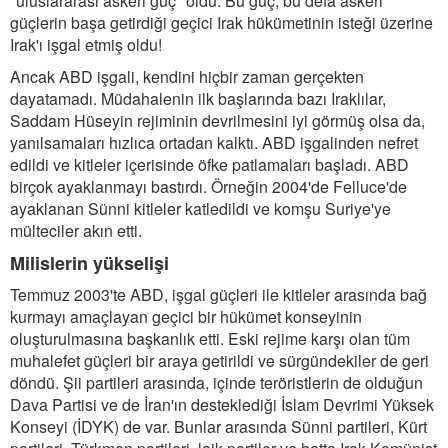
"uluslararası askeri güç" oldu. Bu güç, bu defa askeri
güçlerin başa getirdiği geçici Irak hükümetinin isteği üzerine
Irak'ı işgal etmiş oldu!
Ancak ABD işgali, kendini hiçbir zaman gerçekten
dayatamadı. Müdahalenin ilk başlarında bazı Iraklılar,
Saddam Hüseyin rejiminin devrilmesini iyi görmüş olsa da,
yanılsamaları hızlıca ortadan kalktı. ABD işgalinden nefret
edildi ve kitleler içerisinde öfke patlamaları başladı. ABD
birçok ayaklanmayı bastırdı. Örneğin 2004'de Felluce'de
ayaklanan Sünni kitleler katledildi ve komşu Suriye'ye
mülteciler akın etti.
Milislerin yükselişi
Temmuz 2003'te ABD, işgal güçleri ile kitleler arasında bağ
kurmayı amaçlayan geçici bir hükümet konseyinin
oluşturulmasına başkanlık etti. Eski rejime karşı olan tüm
muhalefet güçleri bir araya getirildi ve sürgündekiler de geri
döndü. Şii partileri arasında, içinde teröristlerin de olduğun
Dava Partisi ve de İran'ın desteklediği İslam Devrimi Yüksek
Konseyi (İDYK) de var. Bunlar arasında Sünni partileri, Kürt