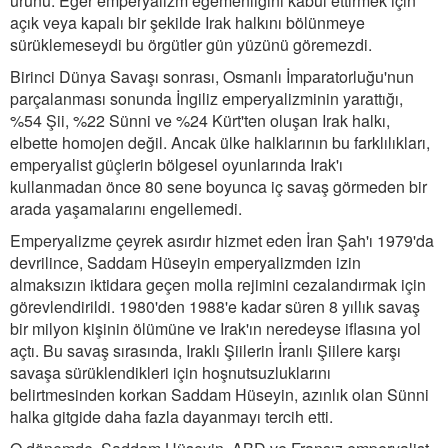
ürünü. Eğer emperyalizm egemenliğini kabul ettirmek için
açık veya kapalı bir şekilde Irak halkını bölünmeye
sürüklemeseydi bu örgütler gün yüzünü göremezdi.
Birinci Dünya Savaşı sonrası, Osmanlı İmparatorluğu'nun
parçalanması sonunda İngiliz emperyalizminin yarattığı,
%54 Şii, %22 Sünni ve %24 Kürt'ten oluşan Irak halkı,
elbette homojen değil. Ancak ülke halklarının bu farklılıkları,
emperyalist güçlerin bölgesel oyunlarında Irak'ı
kullanmadan önce 80 sene boyunca iç savaş görmeden bir
arada yaşamalarını engellemedi.
Emperyalizme çeyrek asırdır hizmet eden İran Şah'ı 1979'da
devrilince, Saddam Hüseyin emperyalizmden izin
almaksızın iktidara geçen molla rejimini cezalandırmak için
görevlendirildi. 1980'den 1988'e kadar süren 8 yıllık savaş
bir milyon kişinin ölümüne ve Irak'ın neredeyse iflasına yol
açtı. Bu savaş sırasında, Iraklı Şiilerin İranlı Şiilere karşı
savaşa sürüklendikleri için hoşnutsuzluklarını
belirtmesinden korkan Saddam Hüseyin, azınlık olan Sünni
halka gitgide daha fazla dayanmayı tercih etti.