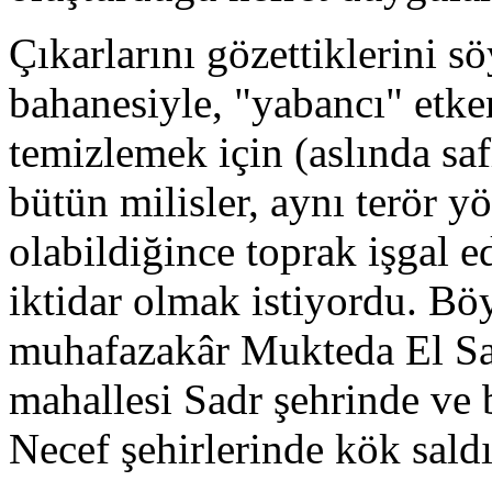
Çıkarlarını gözettiklerini s
bahanesiyle, "yabancı" etke
temizlemek için (aslında sa
bütün milisler, aynı terör y
olabildiğince toprak işgal e
iktidar olmak istiyordu. Böy
muhafazakâr Mukteda El Sad
mahallesi Sadr şehrinde ve
Necef şehirlerinde kök saldı