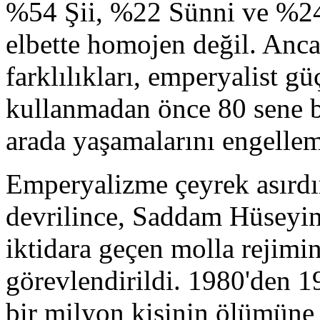
%54 Şii, %22 Sünni ve %24 
elbette homojen değil. Anca
farklılıkları, emperyalist gü
kullanmadan önce 80 sene b
arada yaşamalarını engellem
Emperyalizme çeyrek asırdır
devrilince, Saddam Hüseyin
iktidara geçen molla rejimi
görevlendirildi. 1980'den 19
bir milyon kişinin ölümüne v