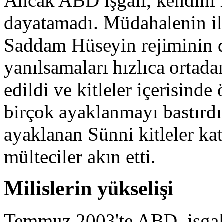
Ancak ABD işgali, kendini 
dayatamadı. Müdahalenin ilk
Saddam Hüseyin rejiminin d
yanılsamaları hızlıca ortada
edildi ve kitleler içerisind
birçok ayaklanmayı bastırdı
ayaklanan Sünni kitleler ka
mülteciler akın etti.
Milislerin yükselişi
Temmuz 2003'te ABD, işgal g