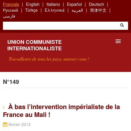
Aller
Français
English
Italiano
Español
Deutsch
au
Русский
Türkçe
Ελληνικά
العربية
简体中文
contenu
فارسی
principal
UNION COMMUNISTE
INTERNATIONALISTE
Travailleurs de tous les pays, unissez-vous !
PRÉSENTATION
N°149
QU'EST-CE QUE L'UCI ?
RECHERCHE
À bas l’intervention impérialiste de la
France au Mali !
CONTACT
février 2013