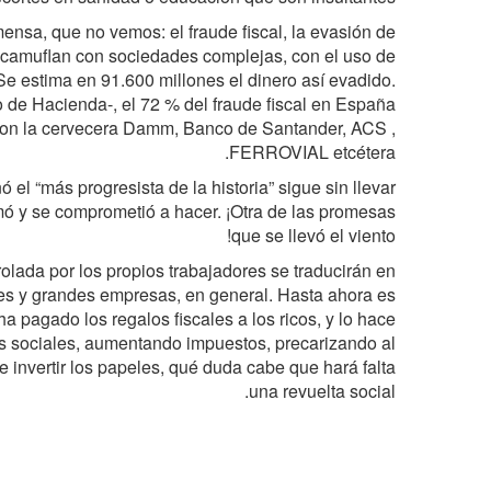
nmensa, que no vemos: el fraude fiscal, la evasión de
e camuflan con sociedades complejas, con el uso de
e estima en 91.600 millones el dinero así evadido.
o de Hacienda-, el 72 % del fraude fiscal en España
son la cervecera Damm, Banco de Santander, ACS ,
FERROVIAL etcétera.
l “más progresista de la historia” sigue sin llevar
mó y se comprometió a hacer. ¡Otra de las promesas
que se llevó el viento!
olada por los propios trabajadores se traducirán en
es y grandes empresas, en general. Hasta ahora es
a pagado los regalos fiscales a los ricos, y lo hace
as sociales, aumentando impuestos, precarizando al
 e invertir los papeles, qué duda cabe que hará falta
una revuelta social.