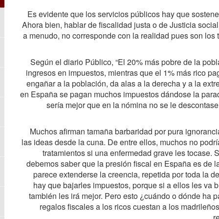
Es evidente que los servicios públicos hay que sostene
Ahora bien, hablar de fiscalidad justa o de Justicia so
a menudo, no corresponde con la realidad pues son los 
Según el diario Público, “El 20% más pobre de la pobl
ingresos en impuestos, mientras que el 1% más rico pag
engañar a la población, da alas a la derecha y a la ex
en España se pagan muchos impuestos dándose la parad
sería mejor que en la nómina no se le descontase
Muchos afirman tamaña barbaridad por pura ignorancia
las ideas desde la cuna. De entre ellos, muchos no podr
tratamientos si una enfermedad grave les tocase. S
debemos saber que la presión fiscal en España es de l
parece extenderse la creencia, repetida por toda la d
hay que bajarles impuestos, porque si a ellos les va b
también les irá mejor. Pero esto ¿cuándo o dónde ha 
regalos fiscales a los ricos cuestan a los madrileños
r