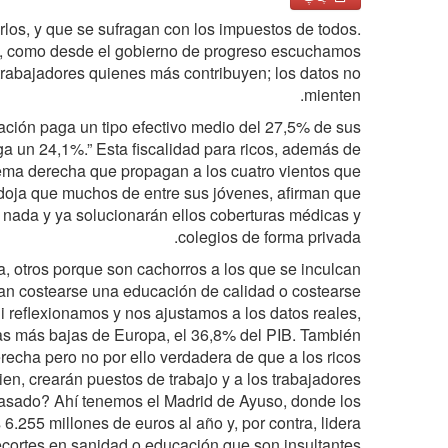
rlos, y que se sufragan con los impuestos de todos.
cial, como desde el gobierno de progreso escuchamos
trabajadores quienes más contribuyen; los datos no
mienten.
ación paga un tipo efectivo medio del 27,5% de sus
a un 24,1%.” Esta fiscalidad para ricos, además de
trema derecha que propagan a los cuatro vientos que
oja que muchos de entre sus jóvenes, afirman que
 nada y ya solucionarán ellos coberturas médicas y
colegios de forma privada.
, otros porque son cachorros a los que se inculcan
ían costearse una educación de calidad o costearse
i reflexionamos y nos ajustamos a los datos reales,
as más bajas de Europa, el 36,8% del PIB. También
erecha pero no por ello verdadera de que a los ricos
ien, crearán puestos de trabajo y a los trabajadores
pasado? Ahí tenemos el Madrid de Ayuso, donde los
 6.255 millones de euros al año y, por contra, lidera
ecortes en sanidad o educación que son insultantes.