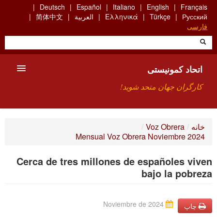
Skip
Deutsch
Español
Italiano
English
Français
to
Русский
Türkçe
Ελληνικά
العربية
简体中文
main
فارسی
content
اتحاد کمونیستی
کارگران جهان متحد شوید!
معارفه
خانه
/
Voz Obrera
/
Mensual Voz Obrera Noviembre 2024
چیست ICU
Cerca de tres millones de españoles viven
جستجو
bajo la pobreza
ارتباط
Noviembre de 2024
چاپ