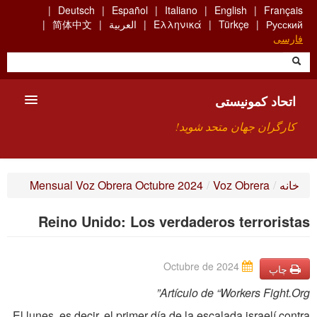
Skip
Deutsch
Español
Italiano
English
Français
to
Русский
Türkçe
Ελληνικά
العربية
简体中文
main
فارسی
content
اتحاد کمونیستی
کارگران جهان متحد شوید!
معارفه
خانه
/
Voz Obrera
/
Mensual Voz Obrera Octubre 2024
چیست ICU
Reino Unido: Los verdaderos terroristas
جستجو
ارتباط
Octubre de 2024
چاپ
Artículo de “Workers Fight.Org”
El lunes, es decir, el primer día de la escalada israelí contra