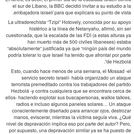
el sur de Líbano, la BBC decidió invitar a su estudio a la
embajadora israelí para que explicara su punto de vista.
La ultraderechista “Tzipi” Hotovely, conocida por su apoyo
histérico a la línea de Netanyahu, afirmó, sin ser
cuestionada, que la escalada de las FDI (a estas alturas ya
han muerto más de 500 civiles libaneses) estaba
“absolutamente” justificada ya que “ningún país del mundo
podría tolerar lo que Israel ha tenido que afrontar por parte
de Hezbolá”.
Esto, cuando hace menos de una semana, el Mossad -el
servicio secreto israelí- había organizado un ataque
terrorista premeditado contra los trabajadores del partido
Hezbolá -y contra cualquiera que se encontrara cerca de
ellos- haciendo explotar sus buscapersonas, walkie talkies,
radios e incluso algunos paneles solares… Un ataque
conscientemente diseñado para arrancar ojos, destrozar
manos, eviscerar, mientras la víctima seguía viva. ¿Qué
nivel de depravación implica eso por parte del autor? Pero,
por supuesto, una depravación similar ya se ha puesto de