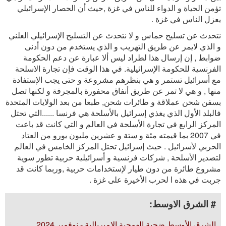
تؤمن الحياة و الدواء للناس في غزة ,حيث أن الحصار الإسرائيلي
يعزل الناس في غزة .
نتحدث عن تسليح حماس و لا نتحدث عن التسليح الإسرائيلي العلني
و الذي لايمر عن طريق التهريب و الذي يستخدم من دون أدنى
ضوابط , إن إرسال هذا لطراد ليس ألا عبارة عن دعم الحكومة
الفرنسية للحكومة الإسرائيلية. في هذا الوقت فإن تجارة الاسلحة
مع أسرائيل تستمر و هي بنظرهم مشروعة و حتى يجب الإستفادة
منها , و هي لا تمر عن طريق أنفاق محفورة بالمجرفة و لكنها تصل
بسفن شحن عملاقة و طائرات شحن, طبعا من بعد الولايات المتحدة
فالبلد الأول الذي يغذي إسرائيل بالأسلحة هي فرنسا ......التي تحتل
المركز الرابع في تجارة الأسلحة في العالم و التي كانت قد باعت
في 2007 بما قيمته مئة و ستة و عشرين مليون يورو من العتاد
الحربي لأسرائيل . حيث إسرائيل تحتل المركز الخامس في العالم
لتصدير الأسلحة , شركات فرنسية و أسرائيلية حربية تطور سوية
مشروع طائرة من دون طيار لإستخدامات حربية ,وربما كانت قد
جربت في هذه ا لحرب الأخيرة على غزة .
# الشرق الاوسط:
الشرق الأوسط ضحية الهمجية الإمبريالية - نوفمبر 2024