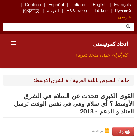
Skip
Deutsch
Español
Italiano
English
Français
to
Русский
Türkçe
Ελληνικά
العربية
简体中文
main
فارسی
content
اتحاد کمونیستی
کارگران جهان متحد شوید!
معارفه
خانه
/
النصوص باللغة العربية
/
# الشرق الاوسط:
چیست ICU
القوى الكبرى تتحدث عن السلام في الشرق
جستجو
الأوسط ؟ أي سلام وهي في نفس الوقت ترسل
العتاد و الدعم - 2013
ارتباط
ترجمة
چاپ