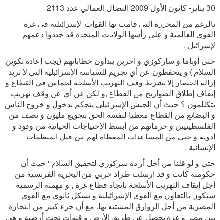
30 يناير- كانون الأول 2009 النضال العمالي عدد 2113
بالرغم من المجزرة التي قامت بها القوات الإسرائيلية في غزة
القوى العالمية و على رأسها الولايات المتحدة قد جددوا دعمهم
لإسرائيل .
حتى أوباما و ساركوزي و اخرين يبدأون خطاباتهم (يجب إعادة تكوين
السلام ) و يتحفظون عن أي تجريم للسياسة الإسرائيلية التي لا تريد
إزالة الحصار إلا بشرط وقف التهريب الأسلحة لحماس في القطاع و
إيقاف إطلاق الصواريخ من القطاع ,و لكن عن أي عن وقف تهريب
يتكللمون ؟ حيث أن الجيش الإسرائيلي يتحكم بدخول و خروج الناس
و البضائع من القطاع معطيا لنفسه الحق بتجويع مليون و نصف من
الفلسطينيين و حرمانهم من أبسط الإحتياجات الحياتية من وقود و
أدوية و حتى من المساعدات المعطاة لهم من قبل المنظمات
الإنسانية .
حتى و لو قلنا من أجل أرادة سركوزي لتحقيق السلام ' حيث أن
حكومته كانت و قد ارسلت طراد حربي من البحرية الفرنسية من
أجل إيقاف التهريب الأسلحة باتجاه قطاع غزة , و مهمته الرسمية
ستكون بالتعاون مع القوى الإسرائيلية و بشكل ثانوي مع القوى
المصرية من أجل الزوارق المشتبه بها. مع أن جزء كبير من التجارة
بين مصر و غزة يحصل عن طريق الأرض و قنوات تحت أرضية و هي