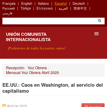
Skip
Français
English
Italiano
Español
Deutsch
to
Русский
Türkçe
Ελληνικά
العربية
简体中文
main
فارسی
content
UNIÓN COMUNISTA
INTERNACIONALISTA
¡Proletarios de todos los países, uníos!
PRESENTACIÓN
Recepción
/
Voz Obrera
/
Mensual Voz Obrera Abril 2025
¿QUÉ ES LA UCI?
EE.UU.: Caos en Washington, al servicio del
BÚSQUEDA
capitalismo
CONTACTARNOS
Abril de 2025
Imprimir