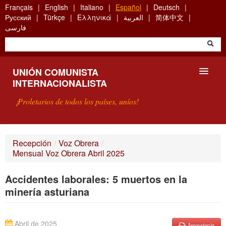
Skip
Français
English
Italiano
Español
Deutsch
to
Русский
Türkçe
Ελληνικά
العربية
简体中文
main
فارسی
content
UNIÓN COMUNISTA
INTERNACIONALISTA
¡Proletarios de todos los países, uníos!
PRESENTACIÓN
Recepción
/
Voz Obrera
/
Mensual Voz Obrera Abril 2025
¿QUÉ ES LA UCI?
Accidentes laborales: 5 muertos en la
BÚSQUEDA
minería asturiana
CONTACTARNOS
Abril de 2025
Imprimir