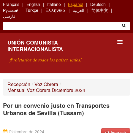
Skip
Français
English
Italiano
Español
Deutsch
to
Русский
Türkçe
Ελληνικά
العربية
简体中文
main
فارسی
content
UNIÓN COMUNISTA
INTERNACIONALISTA
¡Proletarios de todos los países, uníos!
PRESENTACIÓN
Recepción
/
Voz Obrera
/
Mensual Voz Obrera Diciembre 2024
¿QUÉ ES LA UCI?
Por un convenio justo en Transportes
BÚSQUEDA
Urbanos de Sevilla (Tussam)
CONTACTARNOS
Diciembre de 2024
Imprimir