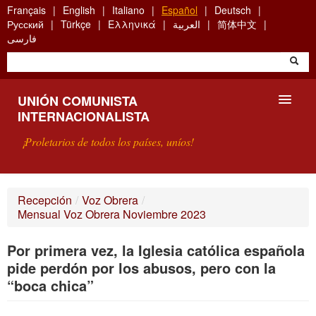
Skip
Français
English
Italiano
Español
Deutsch
to
Русский
Türkçe
Ελληνικά
العربية
简体中文
main
فارسی
content
UNIÓN COMUNISTA
INTERNACIONALISTA
¡Proletarios de todos los países, uníos!
PRESENTACIÓN
Recepción
/
Voz Obrera
/
Mensual Voz Obrera Noviembre 2023
¿QUÉ ES LA UCI?
Por primera vez, la Iglesia católica española
BÚSQUEDA
pide perdón por los abusos, pero con la
CONTACTARNOS
“boca chica”