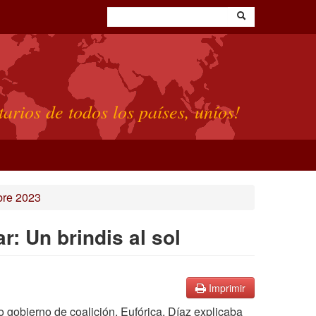
tarios de todos los países, uníos!
bre 2023
: Un brindis al sol
Imprimir
gobierno de coalición. Eufórica, Díaz explicaba