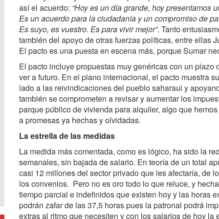
así el acuerdo:
“Hoy es un día grande, hoy presentamos u
Es un acuerdo para la ciudadanía y un compromiso de pa
Es suyo, es vuestro. Es para vivir mejor”
. Tanto entusias
también del apoyo de otras fuerzas políticas, entre ellas
El pacto es una puesta en escena más, porque Sumar nece
El pacto incluye propuestas muy genéricas con un plazo 
ver a futuro. En el plano internacional, el pacto muestra
lado a las reivindicaciones del pueblo saharaui y apoya
también se comprometen a revisar y aumentar los impuest
parque público de vivienda para alquiler, algo que hem
a promesas ya hechas y olvidadas.
La estrella de las medidas
La medida más comentada, como es lógico, ha sido la redu
semanales, sin bajada de salario. En teoría de un total a
casi 12 millones del sector privado que les afectaría, de
los convenios. Pero no es oro todo lo que reluce, y hecha 
tiempo parcial e indefinidos que existen hoy y las horas 
podrán zafar de las 37,5 horas pues la patronal podrá imp
extras al ritmo que necesiten y con los salarios de hoy la