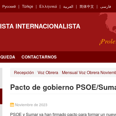
Русский
Türkçe
Ελληνικά
العربية
简体中文
فارسی
ISTA INTERNACIONALISTA
¡Prole
SQUEDA
CONTACTARNOS
Recepción
/
Voz Obrera
/
Mensual Voz Obrera Noviem
Pacto de gobierno PSOE/Sumar
Noviembre de 2023
PSOE y Sumar ya han firmado pacto para formar un nuevo 