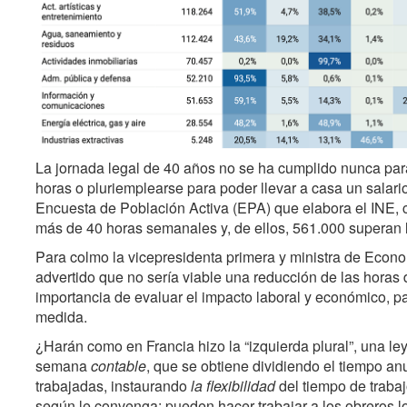
La jornada legal de 40 años no se ha cumplido nunca par
horas o pluriemplearse para poder llevar a casa un salario
Encuesta de Población Activa (EPA) que elabora el INE, c
más de 40 horas semanales y, de ellos, 561.000 superan 
Para colmo la vicepresidenta primera y ministra de Econo
advertido que no sería viable una reducción de las horas d
importancia de evaluar el impacto laboral y económico, pa
medida.
¿Harán como en Francia hizo la “izquierda plural”, una ley
semana
contable
, que se obtiene dividiendo el tiempo a
trabajadas, instaurando
la flexibilidad
del tiempo de trabaj
según le convenga: pueden hacer trabajar a los obreros 