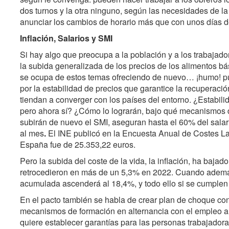
dos turnos y la otra ninguno, según las necesidades de la
anunciar los cambios de horario más que con unos días d
Inflación, Salarios y SMI
Si hay algo que preocupa a la población y a los trabajado
la subida generalizada de los precios de los alimentos b
se ocupa de estos temas ofreciendo de nuevo… ¡humo! pu
por la estabilidad de precios que garantice la recuperació
tiendan a converger con los países del entorno. ¿Estabili
pero ahora sí? ¿Cómo lo lograrán, bajo qué mecanismos de
subirán de nuevo el SMI, aseguran hasta el 60% del salari
al mes
.
El INE publicó en la Encuesta Anual de Costes La
España fue de 25.353,22 euros.
Pero la subida del coste de la vida, la inflación, ha bajado
retrocedieron en más de un 5,3% en 2022. Cuando además
acumulada ascenderá al 18,4%, y todo ello si se cumplen 
En el pacto también se habla de crear plan de choque con
mecanismos de formación en alternancia con el empleo a t
quiere establecer garantías para las personas trabajadora