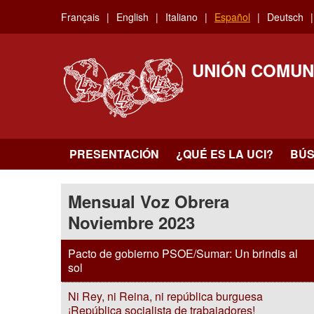
Skip
Français
English
Italiano
Español
Deutsch
to
main
content
UNIÓN COMUN
PRESENTACIÓN
¿QUÉ ES LA UCI?
BÚ
Mensual Voz Obrera
Noviembre 2023
Pacto de gobierno PSOE/Sumar: Un brindis al
sol
Ni Rey, ni Reina, ni república burguesa
¡República socialista de trabajadores!