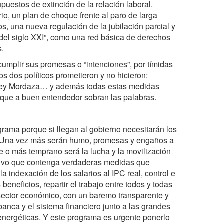
puestos de extinción de la relación laboral.
o, un plan de choque frente al paro de larga
, una nueva regulación de la jubilación parcial y
o del siglo XXI”, como una red básica de derechos
s.
umplir sus promesas o “intenciones”, por tímidas
s dos políticos prometieron y no hicieron:
e ley Mordaza… y además todas estas medidas
sí que a buen entendedor sobran las palabras.
grama porque si llegan al gobierno necesitarán los
or. Una vez más serán humo, promesas y engaños a
de o más temprano será la lucha y la movilización
ativo que contenga verdaderas medidas que
la indexación de los salarios al IPC real, control e
eneficios, repartir el trabajo entre todos y todas
a sector económico, con un baremo transparente y
anca y el sistema financiero junto a las grandes
nergéticas. Y este programa es urgente ponerlo