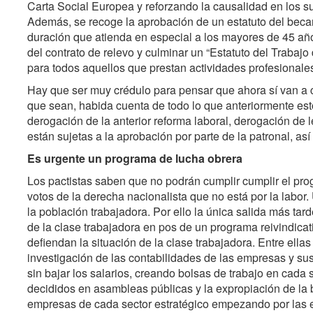
Carta Social Europea y reforzando la causalidad en los su
Además, se recoge la aprobación de un estatuto del becari
duración que atienda en especial a los mayores de 45 años
del contrato de relevo y culminar un “Estatuto del Trabaj
para todos aquellos que prestan actividades profesionale
Hay que ser muy crédulo para pensar que ahora sí van a c
que sean, habida cuenta de todo lo que anteriormente esto
derogación de la anterior reforma laboral, derogación d
están sujetas a la aprobación por parte de la patronal, a
Es urgente un programa de lucha obrera
Los pactistas saben que no podrán cumplir cumplir el pro
votos de la derecha nacionalista que no está por la lab
la población trabajadora. Por ello la única salida más tar
de la clase trabajadora en pos de un programa reivindic
defiendan la situación de la clase trabajadora. Entre ellas 
investigación de las contabilidades de las empresas y sus b
sin bajar los salarios, creando bolsas de trabajo en cad
decididos en asambleas públicas y la expropiación de la b
empresas de cada sector estratégico empezando por las e