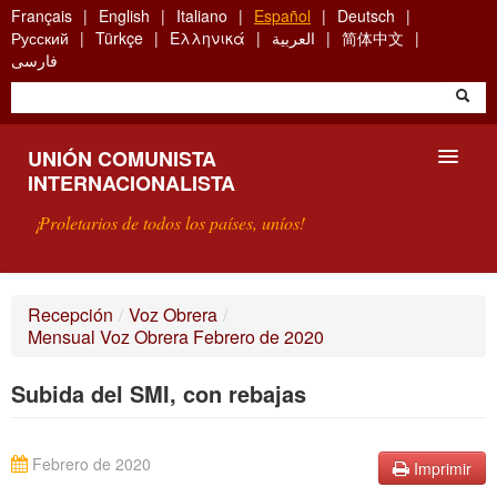
Skip
Français
English
Italiano
Español
Deutsch
to
Русский
Türkçe
Ελληνικά
العربية
简体中文
main
فارسی
content
UNIÓN COMUNISTA
INTERNACIONALISTA
¡Proletarios de todos los países, uníos!
PRESENTACIÓN
Recepción
/
Voz Obrera
/
Mensual Voz Obrera Febrero de 2020
¿QUÉ ES LA UCI?
Subida del SMI, con rebajas
BÚSQUEDA
CONTACTARNOS
Febrero de 2020
Imprimir