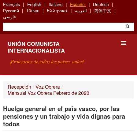
Skip
Français
English
Italiano
Español
Deutsch
to
Русский
Türkçe
Ελληνικά
العربية
简体中文
main
فارسی
content
UNIÓN COMUNISTA
INTERNACIONALISTA
¡Proletarios de todos los países, uníos!
PRESENTACIÓN
Recepción
/
Voz Obrera
/
Mensual Voz Obrera Febrero de 2020
¿QUÉ ES LA UCI?
Huelga general en el país vasco, por las
BÚSQUEDA
pensiones y un trabajo y vida dignas para
CONTACTARNOS
todos