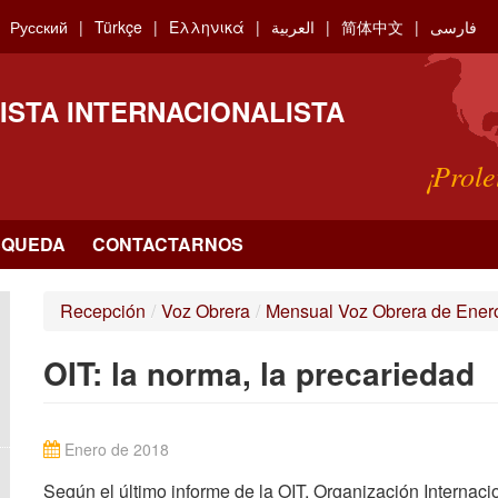
Русский
Türkçe
Ελληνικά
العربية
简体中文
فارسی
ISTA INTERNACIONALISTA
¡Prole
SQUEDA
CONTACTARNOS
Recepción
/
Voz Obrera
/
Mensual Voz Obrera de Ener
OIT: la norma, la precariedad
Enero de 2018
Según el último informe de la OIT, Organización Internaci