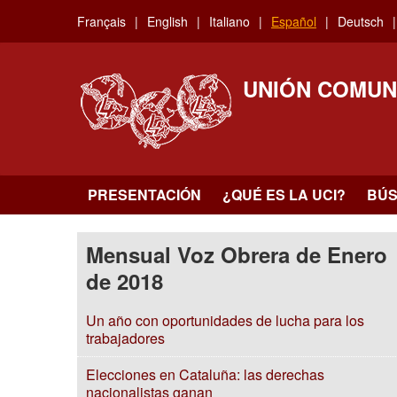
Skip
Français
English
Italiano
Español
Deutsch
to
main
content
UNIÓN COMUN
PRESENTACIÓN
¿QUÉ ES LA UCI?
BÚ
Mensual Voz Obrera de Enero
de 2018
Un año con oportunidades de lucha para los
trabajadores
Elecciones en Cataluña: las derechas
nacionalistas ganan