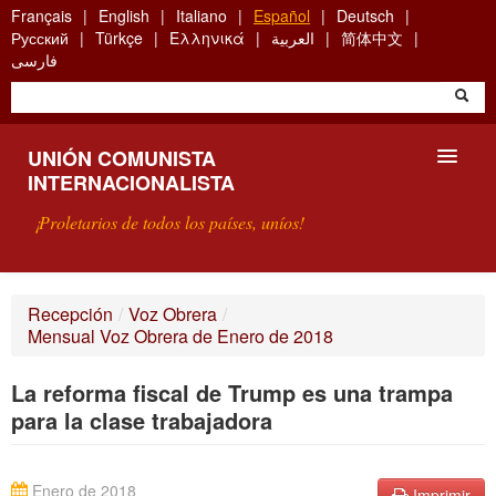
Skip
Français
English
Italiano
Español
Deutsch
to
Русский
Türkçe
Ελληνικά
العربية
简体中文
main
فارسی
content
UNIÓN COMUNISTA
INTERNACIONALISTA
¡Proletarios de todos los países, uníos!
PRESENTACIÓN
Recepción
/
Voz Obrera
/
Mensual Voz Obrera de Enero de 2018
¿QUÉ ES LA UCI?
La reforma fiscal de Trump es una trampa
BÚSQUEDA
para la clase trabajadora
CONTACTARNOS
Enero de 2018
Imprimir