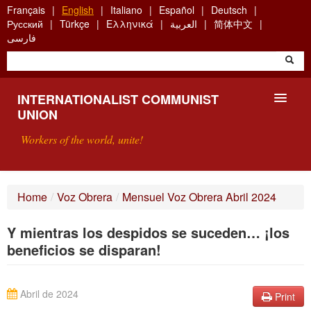
Skip
Français
English
Italiano
Español
Deutsch
to
Русский
Türkçe
Ελληνικά
العربية
简体中文
main
فارسی
content
INTERNATIONALIST COMMUNIST
UNION
Workers of the world, unite!
PRESENTATION
Home
/
Voz Obrera
/
Mensuel Voz Obrera Abril 2024
ABOUT THE ICU
Y mientras los despidos se suceden… ¡los
SEARCH
beneficios se disparan!
CONTACT
Abril de 2024
Print