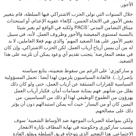
الأجور.
خلال السنوات التي تولى الحزب الاشتراكي فيها السلطة، قام بتغيير
بعض الأمور في الاتجاه الحسن، كإلغاء عقوبة الإعدام، أو استحداث
ميثاق التضامن المدني PACS٬ ولكنه في الواقع لم يغير شيئا
بالنسبة لمستوى المعيشة والأجور وظروف العمل. لأنه، في سبيل
تغيير الأمور على هذا الصعيد المهم٬ والذي يهم فعلا العاملين، لا بد
له من أن يمس أرباح أرباب العمل. لكن الحزب الاشتراكي، وإن كان
في مقعد المعارضة٬ يتجنب تقديم أي وعود يمكن أن تلزمه على هذا
الصعيد.
و ساركوزي٬ على الرغم من سقوط شعبيته، يتابع سياسته
بإصرار(...). فالقادة السياسيون يلزمون لهذا أيضا : تحمل المسؤولية
السياسية للقرارات المنبثقة عن أرباب العمل، حتى ولو كان ذلك
يقلل من شأنهم. فهم بمثابة صمامات أمان. فكبار أرباب العمل
يهزؤون من الطموح الوظيفي لهذا أو ذلك من السياسيين، من
اليمين كان أو من اليسار٬ حيث أنه يمكن استبدالهم دون أن يؤثر
ذلك على مصالحهم.
ولكن بمواصلة الضربات الموجهة ضد الأوساط الشعبية٬ سوف
يتسبب ساركوزي وحكومته في نهاية المطاف بإثارة الانفجار
الاجتماعي. هذا التفجير الذي يتوخاه فريق السلطة ويقلق القادة