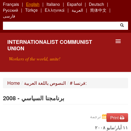
Skip
Français
English
Italiano
Español
Deutsch
to
简体中文
العربية
Ελληνικά
Türkçe
Русский
main
فارسی
content
INTERNATIONALIST COMMUNIST
UNION
Workers of the world, unite!
PRESENTATION
# فرنسا:
/
النصوص باللغة العربية
/
Home
ABOUT THE ICU
برنامجنا السياسي - 2008
SEARCH
ترجمة
CONTACT
Print
١١ أيار/مايو ٢٠٠٨