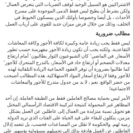
الاشتراكيين هو السبيل الوحيد لوقف الضربات التي يتعرض العمال٬
ولكن بشرط أن يطيح ليس فقط الدمى الموجودة على مسرح
الأحداث ، بل أيضا وخصوصا بأولئك الذين يمسكون الخيوط في
الخلف، وذلك من خلال فرض ميزان جديد للقوى على أرباب العمل.
مطالب ضرورية
ليس فقط يجب زيادة عامة وكبيرة لكافة الأجور وكافة المعاشات
التقاعدية، ولكنه يجب أن تكون زيادة الأجور مفهرسة حسب تطور
الأسعار. في الماضي٬ كان الشيوعيون الثوار يطالبون٬ أمام ارتفاع
معدلات التضخم أو ارتفاع حاد في الأسعار، بالتدرج المتحرك للأجور٬
كما طالبوا بضرورة أن توفر العقود الجماعية الزيادة التلقائية لهذه
للأجور وفقا لارتفاع أسعار المواد الاستهلاكية. هذه المطالب أصبحت
من حضر الواقع. نعم ، لا بد من جدول متدرج للأجور والمعاشات
الاجتماعية!
الأمر ليس بحماية مصالح العاملين فقط من الطبقة العاملة. إن أحد
المظاهر غير المحمولة كنتيجة لتركيبة الاقتصاد الرأسمالي المختل
هو تحويل نسبة متزايدة من العمال إلى عاطلين عن العمل بشكل
مزمن، يتكلون للبقاء على قيد الحياة على الفتات الذي تريد الدولة
رميه لهم. والحكومة لا تقلل من المساعدات فحسب، بل تتعمد إذلال
العاطلين عن العمل هادفة بذلك إلى تحميلهم مسؤولية بؤسهم. على