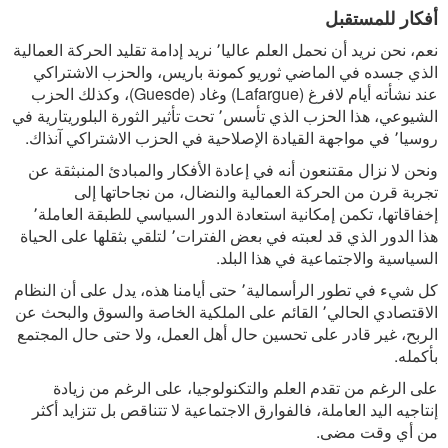
أفكار للمستقبل
نعم، نحن نريد أن نحمل العلم عاليا٬ نريد إدامة تقليد الحركة العمالية
الذي جسده في الماضي ثوريو كمونة باريس، والحزب الاشتراكي
عند نشأته أيام لافرغ (Lafargue) وغاد (Guesde)، وكذلك الحزب
الشيوعي، هذا الحزب الذي تأسس٬ تحت تأثير الثورة البلوريتارية في
روسيا٬ في مواجهة القيادة الإصلاحية في الحزب الاشتراكي آنذاك.
ونحن لا نزال مقتنعون أنه في إعادة الأفكار والمبادئ المنبثقة عن
تجربة قرن من الحركة العمالية والنضال، من نجاحاتها إلى
إخفاقاتها، تكمن إمكانية استعادة الدور السياسي للطبقة العاملة٬
هذا الدور الذي قد لعبته في بعض الفترات٬ لتلقي بثقلها على الحياة
السياسية والاجتماعية في هذا البلد.
كل شيء في تطور الرأسمالية٬ حتى أيامنا هذه، يدل على أن النظام
الاقتصادي الحالي٬ القائم على الملكية الخاصة والسوق والبحث عن
الربح، غير قادر على تحسين حال أهل العمل، ولا حتى حال المجتمع
بأكمله.
على الرغم من تقدم العلم والتكنولوجيا، على الرغم من زيادة
إنتاجيه اليد العاملة، فالفوارق الاجتماعية لا تتناقص بل تتزايد أكثر
من أي وقت مضى.