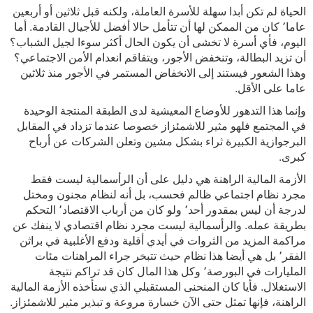
الحياة لم تكن أبدا سهلة للأسرة العاملة، ولكنه قبل ثلاثين أو أربعين
عاما٬ كان من الممكن لها أن تتأمل حالا أفضل للأجيال القادمة. أما
اليوم، فأي أسرة لا تخشى أن يكون الحال أكثر سوءا لجيل الشباب؟
أن تزيد البطالة، وتنخفض الأجور، ويتفاقم انعدام الأمن الاجتماعي؟
وهذا الشعور فيستند إلى الانخفاض المستمر في الأجور منذ ثلاثين
عاما على الأقل.
وإنما هذا التدهور للأوضاع المعيشية لدى الطبقة المنتجة الوحيدة
في المجتمع فلهو مثير للاشمئزاز خصوصا عندما تزداد في المقابل
البرجوازية الكبيرة ثراء بشكل مشين وتعلن الشركات عن أرباح
كبرى.
الأزمة المالية الراهنة هي دليل على أن الرأسمالية ليست فقط
مجرد نظام اجتماعي ظالم فحسب، بل أنه لنظام مجنون ومختل
لدرجة أن ليس بمقدور أحد٬ ولو كان من أرباب الاقتصاد٬ التحكم
بطريقة عمله. والرأسمالية ليست مجرد نظام اقتصادي لا ينفك عن
مراكمة المزيد من الثروات في أيدي أقلية ودفع الأغلبية في براثن
الفقر٬ بل هي أيضا هذا نظام حيث تتبخر جراء المراهنات مئات
المليارات في البورصة٬ وكل هذا المال كان قد تراكم نتيجة
الاستغلال. فأيا كان المنحنى المستقبلي الذي ستأخذه الأزمة المالية
الراهنة، فإنها تمثل حتى الآن خسارة مروعة و تبذير مثير للاشمئزاز.