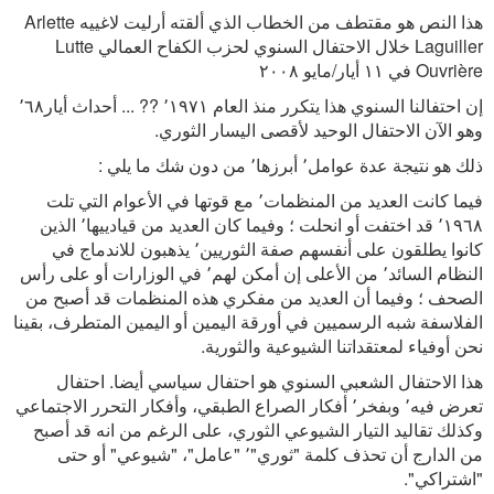
هذا النص هو مقتطف من الخطاب الذي ألقته أرليت لاغييه Arlette
Laguiller خلال الاحتفال السنوي لحزب الكفاح العمالي Lutte
Ouvrière في ١١ أيار/مايو ٢٠٠٨
إن احتفالنا السنوي هذا يتكرر منذ العام ٬١٩٧١ ?? ... أحداث أيار٬٦٨
وهو الآن الاحتفال الوحيد لأقصى اليسار الثوري.
ذلك هو نتيجة عدة عوامل٬ أبرزها٬ من دون شك ما يلي :
فيما كانت العديد من المنظمات٬ مع قوتها في الأعوام التي تلت
٬١٩٦٨ قد اختفت أو انحلت ؛ وفيما كان العديد من قيادييها٬ الذين
كانوا يطلقون على أنفسهم صفة الثوريين٬ يذهبون للاندماج في
النظام السائد٬ من الأعلى إن أمكن لهم٬ في الوزارات أو على رأس
الصحف ؛ وفيما أن العديد من مفكري هذه المنظمات قد أصبح من
الفلاسفة شبه الرسميين في أورقة اليمين أو اليمين المتطرف، بقينا
نحن أوفياء لمعتقداتنا الشيوعية والثورية.
هذا الاحتفال الشعبي السنوي هو احتفال سياسي أيضا. احتفال
تعرض فيه٬ وبفخر٬ أفكار الصراع الطبقي، وأفكار التحرر الاجتماعي
وكذلك تقاليد التيار الشيوعي الثوري، على الرغم من انه قد أصبح
من الدارج أن تحذف كلمة "ثوري"٬ "عامل"، "شيوعي" أو حتى
"اشتراكي".