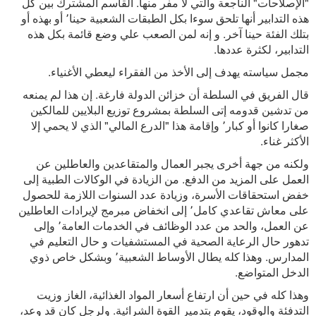
"الإصلاحات" الناجعة والتي لا مفر منها. القاسم المشترك بين كل
هذه التدابير أنها تلحق سوءا بكل الطبقات الشعبية حينا٬ أو بهذه أو
بتلك الفئة حينا آخر. و إنه لمن الصعب علي وضع قائمة بكل هذه
التدابير، لكثرة عددها.
مجمل سياسته يهدف إلى الأخذ من الفقراء ليعطي الأغنياء.
قال الفريق في السلطة أن خزائن الدولة فارغة. إن هذا لم يمنعه
من تدشين قدومه إتى السلطة بمشروع توزيع البلايين للمالكين
صغارا كانوا أو كبار٬ وإقامة هذا "الدرع المالي" الذي لا يحمي إلا
الأكثر غناء.
ولكنه من جهة أخرى يجبر العمال والمتقاعدين والعاطلين عن
العمل على المزيد من الدفع. من الزيادة في الوكالات الطبية إلى
خفض استحقاقات الأسرة، وزيادة عدد السنوات اللازمة للحصول
على معاش تقاعدي كامل٬ إلى انخفاض مبرمج لإيرادات العاطلين
عن العمل، والحد من عدد الوظائف في الخدمات العامة٬ وإلى
تدهور حال الرعاية الصحية في المستشفيات و حال التعليم في
المدارس. وهذا كله يطال الأوساط الشعبية٬ وبشكل خاص ذوي
الدخل المتواضع.
وهذا كله في حين أن ارتفاع أسعار المواد الغذائية، الغاز وزيت
التدفئة والوقود، يقوم بتدمير القوة الشرائية. ولرجل كان قد وعد،