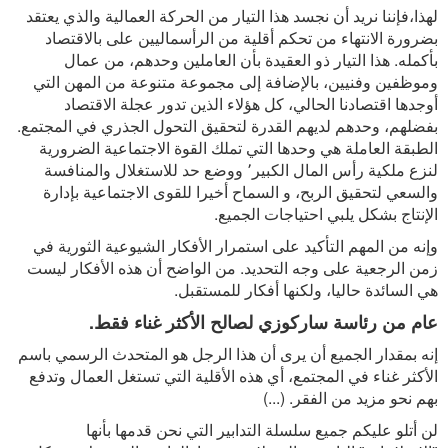
لهذا،فإننا نريد أن نجسد هذا التيار من الحركة العمالية والذي يعتقد
بضرورة الانتهاء من تحكم أقلية من الرأسماليين على بالاقتصاد
بأكمله. هذا التيار ذو العقيدة بأن العاملين وحدهم، من عمال
وموظفين وفنيين، بالإضافة إلى مجموعة متنوعة من المهن التي
أوجدها اقتصادنا الحالي، كل هؤلاء الذين تدور عجلة الاقتصاد
بفضلهم، وحدهم لديهم القدرة لتحقيق التحول الجذري في المجتمع.
الطبقة العاملة هي وحدها التي تملك القوة الاجتماعية الضرورية
لنزع ملكية رأس المال الكبير٬ ووضع حد للاستغلال والمنافسة
والسعي لتحقيق الربح، و السماح أخيرا للقوى الاجتماعية بإدارة
الإنتاج بشكل يلبي احتياجات الجميع.
وإنه من المهم التأكيد على استمرار الأفكار الشيوعية الثورية في
زمن الرجعية على وجه التحديد. من الواضح أن هذه الأفكار ليست
هي السائدة حاليا، ولكنها أفكار للمستقبل.
عام من رئاسة ساركوزي لصالح الأكثر غناء فقط.
إنه بمقدار الجميع أن يرى أن هذا الرجل هو المتحدث الرسمي باسم
الأكثر غناء في المجتمع، أي هذه الأقلية التي تستغل العمال وتدفع
بهم نحو مزيد من الفقر. (...)
لن أتلو عليكم جميع سلسلة التدابير التي نحن قدمها بأنها