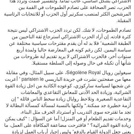
الاشتراكي بشكل أساسي، غائب تماما. ولتفسير صمت وتردد هذا
الحزب، تصر الصحافة على تصادم الطموحات في القمة بين
المرشحين الكثر لمنصب سكرتير أول الحزب أو للانتخابات الرئاسية
المقبلة.
تصادم الطموحات، لا شك. لكن تردد الحزب الاشتراكي ليس نتيجة
كثرة قادته. إن أراد الحزب الاشتراكي استرجاع ثقة الناخبين من
الطبقة الشعبية٬ فلا بد له أن يقدم مقترحات سياسية مختلفة عن
سياسة اليمين. لكن رغم كونه في المعارضة حاليا ولمدة أربع
سنوات أخر، فالحزب الاشتراكي لا يريد تقديم أية طروحات من
شأنها أن تكبله في حال وصوله إلى السلطة مستقبلا.
سيغولين رويال Ségolène Royal، على سبيل المثال، وفي مقابلة
معها من صفحتين نشرت في جريدة الباريسي parisien le ٬ أعربت
عن شجبها لسياسة ساركوزي، كوعوده الكاذبة من اجل زيادة القوة
الشرائية، وزيادة الحد الأدنى للمعاش التقاعدي والمعاشات
التقاعدية الصغيرة. وتلاحظ روايال زيادة سخط الناس قائلة " إن
أزمة خطيرة جد ممكنة." ولكنها بالنسبة لمسألة كمسألة البطالة لا
تجد ما تقترحه سوى التدريب أو استرداد الحرف مثل البناء،
وخدمات تقديم الطعام أو في المنزل! أما عن السؤال : "كيف يمكن
زيادة القوة الشرائية؟ " فاقترحت مضاعفة المكافأة على العمل، ما
يعني جعل الدولة القيام بالدفع٬ وليس إجبار أرباب العمل لزيادة