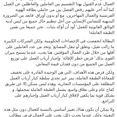
العمال عدم القبول بهذا التقسيم بين العاملين والعاطلين عن العمل.
كما أنه أحر عليهم رفض الفصل بين من حاملي بطاقة الهوية
الفرنسية والعمال المهاجرين، مع أو بدون أوراق. فابعد من الضرورة
البديهية للتضامن الإنساني من أجل تنظيم حال جميع من ليس لديه
الوثائق القانونية للعمل٬ أود أن أؤكد بثبات : نحن جميعا من نفس
الطبقة العاملة!
البطالة انخفضت في الإحصاءات الحكومية. ولكن الشركات الكبيرة
ما زالت تقيل، وتغلق أو تنقل المصانع٬ وتحد من عدد العاملين على
أقلها من خلال طرد العمال المؤقتين. هنا يجب، عندما يسمح ميزان
القوى بذلك٬ فرض حظر الإقالة٬ وإجبار أرباب العمل على توزيع
العمل بين الجميع من دون فقدان قيمة المعاش.
ولكن فرض هذه الأهداف، التي هي الوحيدة القادرة على تخفيف
للمعاناة الطبقة العاملة، يمر عبر تحدي سلطة كبار أرباب العمل
المطلقة على المؤسسات التجارية. وهذه ليس ممكن إلا عن طريق
كفاح عام وعلى نطاق واسع، يشمل الطبقة العاملة بمجملها، و
بشكل قوية بما يكفي لإقلاق كبار أرباب العمل وإجبارهم على
التراجع..
ولا يمكن أن يكون هناك تغيير أساسي بالنسبة للعمال دون مثل هذه
التعبئة. ولكن عندما يحدث ذلك، يجب على العمال فرض مطالب