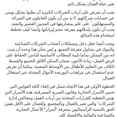
تغير حياة العمال بشكل دائم.
يجب أن يفرض على أرباب الشركات الكبيرة أن يعلنوا بشكل يومي
عن حسابات شركاتهم. لا بد من أن يكون العاملون في الشركة
والمستهلكون٬ على علم بمشاريعها في المديين القصير والبعيد.
يجب أن يكون بإمكانهم معرفة حجم إيراداتها وأيضا كيف تخطط
استخدام هذه المبالغ.
ويجب أيضا جعل دخل وممتلكات أصحاب الشركات الصناعية
والبنوك في متناول معرفة الجميع. و لمن شأن هذا وحده أن يثبت
انه من الممكن تماما تلبية المطالب الأساسية للناس: الحفاظ على
فرص العمل، زيادة الأجور، ضمان السكن اللائق للجميع والقسط
الكاف من التعليم للأطفال من الأوساط الشعبية. يمكننا أن نفرض
عدم استعمال في مراهنات البورصة الأموال المجناة عبر استغلال
العمال.
الخطوة الأولى في هذا الاتجاه تتمثل في إلغاء كافة القوانين التي
تحمي الأسرار التجارية وقانون السرية المصرفية. هذه الأسرار التي
تؤمن التغطية للقرارات المتخذة من أرباب العمل ومجالس إدارة
الشركات٬ والتي تضر بالعمال وبالمجتمع. وللعمال على الأقل نفس
الحق بالنسبة للرأسماليين بمعرفة "أسرار" الأعمال التجارية
والصناعية والمالية والاقتصاد كله.