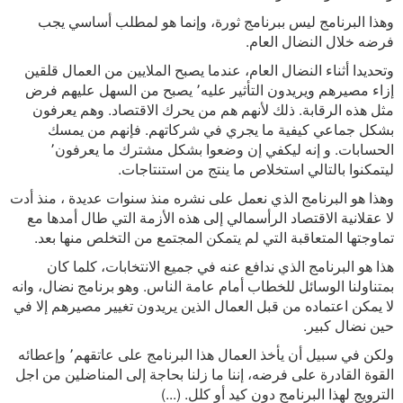
وهذا البرنامج ليس ببرنامج ثورة، وإنما هو لمطلب أساسي يجب
فرضه خلال النضال العام.
وتحديدا أثناء النضال العام، عندما يصبح الملايين من العمال قلقين
إزاء مصيرهم ويريدون التأثير عليه٬ يصبح من السهل عليهم فرض
مثل هذه الرقابة. ذلك لأنهم هم من يحرك الاقتصاد. وهم يعرفون
بشكل جماعي كيفية ما يجري في شركاتهم. فإنهم من يمسك
الحسابات. و إنه ليكفي إن وضعوا بشكل مشترك ما يعرفون٬
ليتمكنوا بالتالي استخلاص ما ينتج من استنتاجات.
وهذا هو البرنامج الذي نعمل على نشره منذ سنوات عديدة ، منذ أدت
لا عقلانية الاقتصاد الرأسمالي إلى هذه الأزمة التي طال أمدها مع
تماوجتها المتعاقبة التي لم يتمكن المجتمع من التخلص منها بعد.
هذا هو البرنامج الذي ندافع عنه في جميع الانتخابات، كلما كان
بمتناولنا الوسائل للخطاب أمام عامة الناس. وهو برنامج نضال، وانه
لا يمكن اعتماده من قبل العمال الذين يريدون تغيير مصيرهم إلا في
حين نضال كبير.
ولكن في سبيل أن يأخذ العمال هذا البرنامج على عاتقهم٬ وإعطائه
القوة القادرة على فرضه، إننا ما زلنا بحاجة إلى المناضلين من اجل
الترويج لهذا البرنامج دون كيد أو كلل. (...)