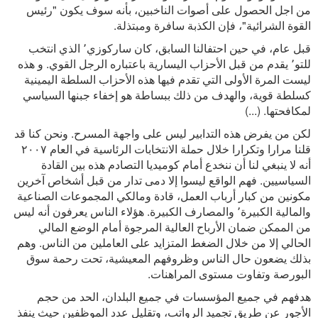
من اجل الحصول على أصوات الناخبين، بأنه سوف يكون "رئيس
القوة الشرائية"، فإن الكذبة سافرة ومبتذلة.
قبل عام، في حين احتفالنا السابق، كان ساركوزي٬ الذي انتخب
للتو٬ يقدم من قبل الأحزاب اليسارية باعتباره الرجل القوي. و هذه
ليست المرة الأولى التي تقدم فيها هذه الأحزاب السلطة اليمينية
كسلطة قوية، والهدف من ذلك ببساطة هو إخفاء جبنها السياسي
لمكافحتها. (...)
لكن من يفرض هذه التدابير ليس على واجهة المسرح. ونحن كنا قد
قلنا مرارا وتكرارا خلال حملة الانتخابات الرئاسية في العام ٢٠٠٧
أنه لا ينبغي لنا أن ننخدع أمام كوميديا التصادم هذه بين القادة
السياسيين. فهم الواقع ليسوا إلا دمى تدار من قبل أشخاص آخرين
مكونين من كبار أرباب العمل، قادة ومالكي المجموعات الصناعية
والمالية الكبيرة٬ والمصارف الكبيرة. هؤلاء الناس يعرفون أنه ليس
من الممكن ضمان الأرباح العالية المرجوة أمام الوضع المالي
الحالي إلا من خلال الضغط المتزايد على العاملين من الناس. وهم
بذلك يضعون حال الناس وظروفهم المعيشية، تحت رحمة سوق
البورصة وتفاوت مستوى المراهنات.
هدفهم في جميع المؤسسات في جميع البلدان، الحد من حجم
الأجور عن طريق تجميد الرواتب، وتقليل عدد الموظفين حيث ينفذ