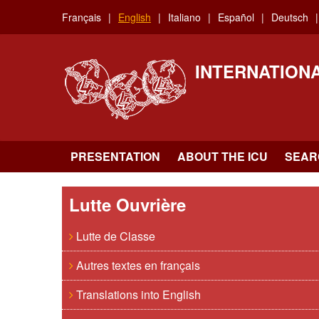
Skip
Français
English
Italiano
Español
Deutsch
to
main
content
INTERNATION
PRESENTATION
ABOUT THE ICU
SEAR
Lutte Ouvrière
Lutte de Classe
Autres textes en français
Translations into English