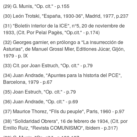
(29) G. Munis, "Op. cit." - p.155
(30) León Trotski, "España, 1930-36", Madrid, 1977, p.237
(31) "Boletín interior de la ICE", n°5, 20 de noviembre de
1933, (Cit. Por Pelai Pagès, "Op.cit." - p.174)
(32) Georges garnier, en prólongo a "La insurrección de
Asturias", de Manuel Grossi Mier, Editiones Júcar, Gijón,
1979 - p. IX
(33) Cit. por Joan Estruch, "Op. cit." - p.79
(34) Juan Andrade, "Apuntes para la historia del PCE",
Barcelona, 1979 - p.67
(35) Joan Estruch, "Op. cit." - p.79
(36) Juan Andrade, "Op. cit." - p.69
(37) Maurice Thorez, "Fils du peuple", Paris, 1960 - p.97
(38) "Solidaridad Obrera", 16 de febrero de 1934, (Cit. por
Emilio Ruiz, "Revista COMUNISMO", ibidem - p.317)