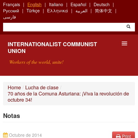
Skip
Français
English
Italiano
Español
Deutsch
to
Русский
Türkçe
Ελληνικά
العربية
简体中文
main
فارسی
content
INTERNATIONALIST COMMUNIST
UNION
Workers of the world, unite!
PRESENTATION
Home
/
Lucha de clase
/
70 años de la Comuna Asturiana: ¡Viva la revolución de
ABOUT THE ICU
octubre 34!
SEARCH
Notas
CONTACT
Octubre de 2014
Print