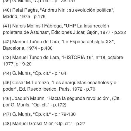
(39) G. Munis, "Op. cit." - p.136-137
(40) Pelai Pagès, "Andreu Nin : su evolución política",
Madrid, 1975 - p.179
(41) Narcís Molins i Fàbrega, "UHP La Insurrección
proletaria de Asturias", Ediciones Júcar, Gijón, 1977 - p.222
(42) Manuel Tuñon de Lara, "La España del siglo XX",
Barcelona, 1974 - p.436
(43) Manuel Tuñon de Lara, "HISTORIA 16", n°18, octubre
1977, p.19-20
(44) G. Munis, "Op. cit." - p.164
(45) Cesar M. Lorenzo, "Los anarquistas españoles y el
poder", Ed. Ruedo Iberico, Paris, 1972 - p.70
(46) Joaquín Maurin, "Hacia la segunda revolución", (Cit.
por G. Munis, "Op. cit." - p.172)
(47) G. Munis, "Op. cit." - p.179-180
(48) Manuel Grossi Mier, "Op. cit." - p.27