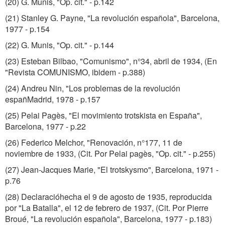
(20) G. Munis, "Op. cit." - p.142
(21) Stanley G. Payne, "La revolución española", Barcelona,
1977 - p.154
(22) G. Munis, "Op. cit." - p.144
(23) Esteban Bilbao, "Comunismo", n°34, abril de 1934, (En
"Revista COMUNISMO, ibidem - p.388)
(24) Andreu Nin, "Los problemas de la revolución
españMadrid, 1978 - p.157
(25) Pelai Pagès, "El movimiento trotskista en España",
Barcelona, 1977 - p.22
(26) Federico Melchor, "Renovación, n°177, 11 de
noviembre de 1933, (Cit. Por Pelai pagès, "Op. cit." - p.255)
(27) Jean-Jacques Marie, "El trotskysmo", Barcelona, 1971 -
p.76
(28) Declaracióhecha el 9 de agosto de 1935, reproducida
por "La Batalla", el 12 de febrero de 1937, (Cit. Por Pierre
Broué, "La revolución española", Barcelona, 1977 - p.183)