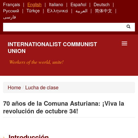
Skip
Français
English
Italiano
Español
Deutsch
to
Русский
Türkçe
Ελληνικά
العربية
简体中文
main
فارسی
content
INTERNATIONALIST COMMUNIST
UNION
Workers of the world, unite!
PRESENTATION
Home
/
Lucha de clase
ABOUT THE ICU
70 años de la Comuna Asturiana: ¡Viva la
SEARCH
revolución de octubre 34!
CONTACT
Introducción