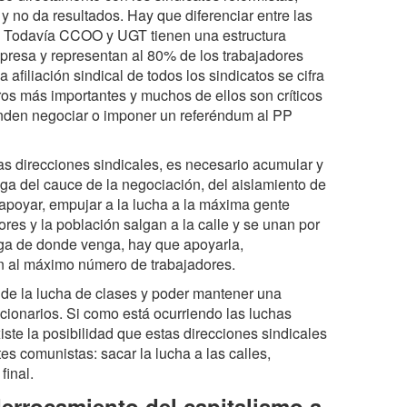
y no da resultados. Hay que diferenciar entre las
es. Todavía CCOO y UGT tienen una estructura
presa y representan al 80% de los trabajadores
afiliación sindical de todos los sindicatos se cifra
ros más importantes y muchos de ellos son críticos
enden negociar o imponer un referéndum al PP
as direcciones sindicales, es necesario acumular y
lga del cauce de la negociación, del aislamiento de
apoyar, empujar a la lucha a la máxima gente
res y la población salgan a la calle y se unan por
nga de donde venga, hay que apoyarla,
nen al máximo número de trabajadores.
a de la lucha de clases y poder mantener una
ucionarios. Si como está ocurriendo las luchas
iste la posibilidad que estas direcciones sindicales
es comunistas: sacar la lucha a las calles,
final.
derrocamiento del capitalismo a