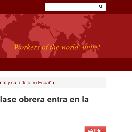
Workers of the world, unite!
nal y su reflejo en España
clase obrera entra en la
Print