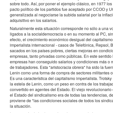
sobre todo. Así, por poner el ejemplo clásico, en 1977 l
pacto político de los partidos fue aceptado por CCOO y U
generalizada al negociarse la subida salarial por la infla
adquisitivo en los salarios.
Naturalmente esta situación corresponde no sólo a una vol
ligados a la socialdemocracia o en su momento al PC, si
efecto, el crecimiento económico desigual del capitalismo
imperialista internacional - casos de Telefónica, Repsol, 
sacados en los países pobres, ciertas mejoras en condicio
empresas, tanto privadas como públicas. En este sentido 
empresas han conseguido salarios y condiciones más o m
de trabajadores. Esta "aristocracia obrera" ha sido la fu
Lenin como una forma de compra de sectores militantes ob
Es una característica del capitalismo imperialista. Trotsk
la estela de Lenin, como un peso en contra de los trabaja
convertido en agentes del Estado. El viejo revolucionario
el Estado del sindicalismo era de todas las tendencias, 
proviene de "las condiciones sociales de todos los sindica
la situación.