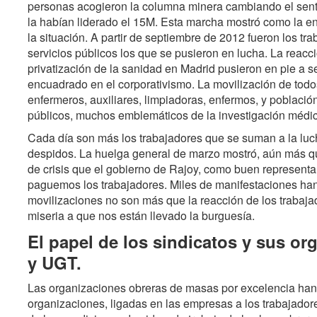
personas acogieron la columna minera cambiando el sent
la habían liderado el 15M. Esta marcha mostró como la en
la situación. A partir de septiembre de 2012 fueron los t
servicios públicos los que se pusieron en lucha. La reacci
privatización de la sanidad en Madrid pusieron en pie a 
encuadrado en el corporativismo. La movilización de todo
enfermeros, auxiliares, limpiadoras, enfermos, y población
públicos, muchos emblemáticos de la investigación médi
Cada día son más los trabajadores que se suman a la luch
despidos. La huelga general de marzo mostró, aún más que 
de crisis que el gobierno de Rajoy, como buen representa
paguemos los trabajadores. Miles de manifestaciones han
movilizaciones no son más que la reacción de los trabajad
miseria a que nos están llevado la burguesía.
El papel de los sindicatos y sus o
y UGT.
Las organizaciones obreras de masas por excelencia han s
organizaciones, ligadas en las empresas a los trabajador