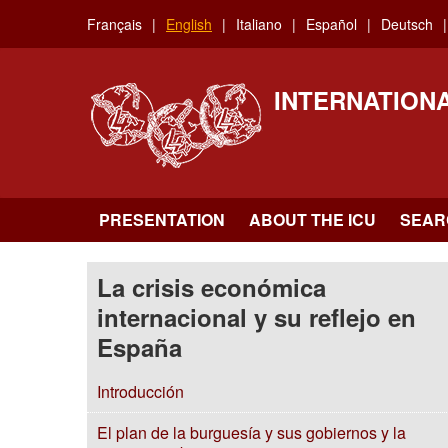
Skip
Français
English
Italiano
Español
Deutsch
to
main
content
INTERNATION
PRESENTATION
ABOUT THE ICU
SEAR
La crisis económica
internacional y su reflejo en
España
Introducción
El plan de la burguesía y sus gobiernos y la