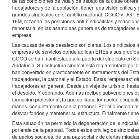
de las condiciones de vida y de trabajo de la clase obre
trabajadores y de la población, tienen una visión crítica y
grandes sindicatos en el ámbito nacional, CCOO y UGT. E
15M, rozando las posiciones anti-sindicalistas y reaccio
minoritaria, en las asambleas generales de trabajadores y
empresa.
Las causas de este desafecto son claras. Los sindicatos 
empresas de servicios donde aplican EREs a sus propios 
CCOO se han manifestado a la puerta del sindicato en Sev
Andalucía. Su estructura sindical está reglamentada por la
han convertido en prácticamente en instrumentos del Esta
trabajadores, la patronal y el Estado. Estas "empresas" ofr
trabajadores en general. Desde un viaje de turismo, hast
el despido. Y cobrando. Además reciben subvenciones del
formación profesional, la que se llama formación ocupacio
manos, conjuntamente con la patronal. Por ello reciben m
desviar fondos y mantener su estructura. Finalmente tiene
Esta situación ha permitido la degeneración del sindical
por ende de la patronal. Todos estos privilegios sindical
de pactos sociales, de una paz social y de ciertas migaja