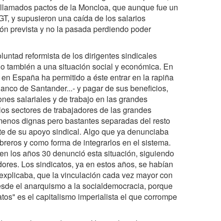
os llamados pactos de la Moncloa, que aunque fue un
GT, y supusieron una caída de los salarios
ción prevista y no la pasada perdiendo poder
untad reformista de los dirigentes sindicales
no también a una situación social y económica. En
 en España ha permitido a éste entrar en la rapiña
Banco de Santander...- y pagar de sus beneficios,
nes salariales y de trabajo en las grandes
los sectores de trabajadores de las grandes
enos dignas pero bastantes separadas del resto
ente de su apoyo sindical. Algo que ya denunciaba
reros y como forma de integrarlos en el sistema.
y en los años 30 denunció esta situación, siguiendo
dores. Los sindicatos, ya en estos años, se habían
 explicaba, que la vinculación cada vez mayor con
desde el anarquismo a la socialdemocracia, porque
tos" es el capitalismo imperialista el que corrompe