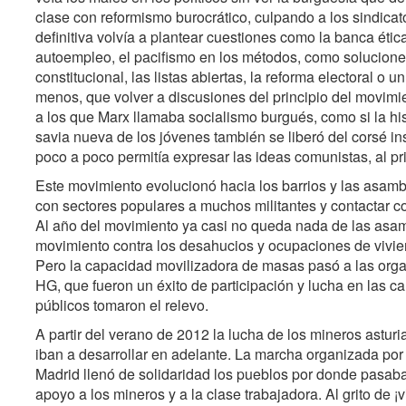
clase con reformismo burocrático, culpando a los sindicat
definitiva volvía a plantear cuestiones como la banca ética
autoempleo, el pacifismo en los métodos, como soluciones a
constitucional, las listas abiertas, la reforma electoral o 
menos, que volver a discusiones del principio del movimien
a los que Marx llamaba socialismo burgués, como si la hi
savia nueva de los jóvenes también se liberó del corsé inst
poco a poco permitía expresar las ideas comunistas, al p
Este movimiento evolucionó hacia los barrios y las asambl
con sectores populares a muchos militantes y contactar c
Al año del movimiento ya casi no queda nada de las asamb
movimiento contra los desahucios y ocupaciones de vivie
Pero la capacidad movilizadora de masas pasó a las orga
HG, que fueron un éxito de participación y lucha en las ca
públicos tomaron el relevo.
A partir del verano de 2012 la lucha de los mineros asturi
iban a desarrollar en adelante. La marcha organizada por
Madrid llenó de solidaridad los pueblos por donde pasab
apoyo a los mineros y a la clase trabajadora. Al grito de ¡