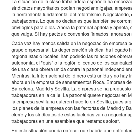
La situación de la clase trabajadora española ha empezad
sindicatos mayoritarios podían negociar migajas, empres
la herramienta fundamental del reformismo. Negociando, 
trabajadores. Lo que no decían es que también se corrom
privilegios para ellos. Ahora la patronal aprieta y aprieta
que valga. Si hay pactos o convenios firmados, ahora so
Cada vez hay menos salida en la negociación empresa p
grupo empresarial. La degeneración sindical ha llegado has
regionalistas o locales, han podrido las relaciones obrera
autonomía, el "país" o la región el centro de los cambalac
de una clase obrera unida contra la patronal independient
Mientras, la internacional del dinero está unida y no hay 
ahora en la empresa de saneamientos Roca. Empresa de or
Barcelona, Madrid y Sevilla. La empresa se ha propuesto 
trabajadores en la calle. La patronal quiere negociar en
la empresa sevillana quieren hacerlo en Sevilla, pues ar
los planes de la empresa con las factorías de Madrid y Bar
cierre y los sindicatos de estas factorías van a negociar ap
trabajadores en una asamblea que "estamos solos".
En esta situación podría parecer que habría que enfrentar