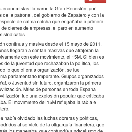
os economistas llamaron la Gran Recesión, por
 de la patronal, del gobierno de Zapatero y con la
 especie de calma chicha que engañaba a primera
la de cierres de empresas, el paro en aumento
s sindicatos.
ción continua y masiva desde el 15 mayo de 2011.
nes llegaran a ser tan masivas que atrajeran la
ivamente con este movimiento, el 15M. Si bien es
s de la juventud que rechazaban la política, los
odo lo que oliera a organización, se fue
stema parlamentario imperante. Grupos organizados
!, o Juventud sin futuro, organizaron la primera
movilización. Miles de personas en toda España
vilización fue una explosión popular que criticaba
aba. El movimiento del 15M reflejaba la rabia e
tero.
e había olvidado las luchas obreras y políticas,
odridos al servicio de la oligarquía financiera, que
detrás los manejaba, que confundía sindicalismo de