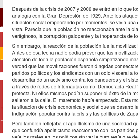
Después de la crisis de 2007 y 2008 se entró en lo que l
analogía con la Gran Depresión de 1929. Ante los ataques
situación social empeorando por momentos, se vivía una
vista. Parecía que la población no reaccionaba ante la o
vertiginoso, la corrupción galopante y la inoperancia de lo
Sin embargo, la reacción de la población fue la moviliza
Antes de esa fecha nadie podía prever que las movilizacio
atención de toda la población española simpatizando mas
verdad que las movilizaciones fueron dirigidas por sectore
partidos políticos y los sindicatos con un odio visceral a t
desarrollando un activismo contra los banqueros y el si
a través de redes de internautas como ¡Democracia Real Ya
protesta. Ni ellos mismos podían suponer el éxito de la 
salieron a la calle. El maremoto había empezado. Esta mo
la situación de crisis económica y social que se desarroll
indignación popular contra la crisis y las políticas de Zapa
Pero también reflejaba el apoliticismo de una sociedad qu
que confundía apoliticismo reaccionario con los partidos p
veía los males en los políticos sin ver la burguesía que 