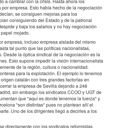
o a cambiar con la crisis. Hasta ahora los
a por empresa. Esto había hecho de la negociación
decían, se consiguen mejoras para los
pían consiguiendo del Estado y de la patronal
, despide y baja los salarios y no hay negociación
n papel mojado.
or empresa, incluso empresa aislada del mismo
ta tal punto que las políticas nacionalistas,
s. Desde la óptica sindical de la negociación es la
hes. Esto supone impedir la visión internacionalista
emente de la región, cultura o nacionalidad.
fronteras para la explotación. El ejemplo lo tenemos
igen catalán con tres grandes factorías en
cerrar la empresa de Sevilla dejando a 248
 Madrid, sin embargo los sindicatos CCOO y UGT de
gumentan que "aquí es donde tenemos la fuerza" y
celona "son distintas" pues no plantean allí el
arte. Uno de los dirigentes llegó a decirles a los
se directamente con los sindicatos reformistas,