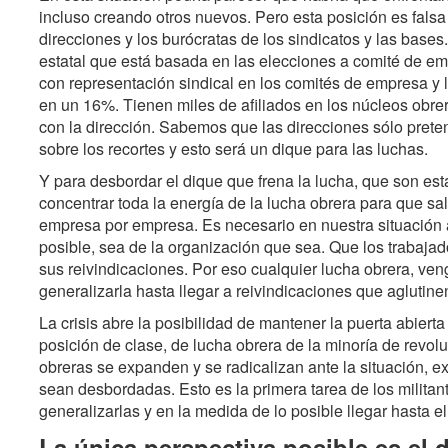
incluso creando otros nuevos. Pero esta posición es falsa 
direcciones y los burócratas de los sindicatos y las bas
estatal que está basada en las elecciones a comité de em
con representación sindical en los comités de empresa y la 
en un 16%. Tienen miles de afiliados en los núcleos obre
con la dirección. Sabemos que las direcciones sólo pret
sobre los recortes y esto será un dique para las luchas.
Y para desbordar el dique que frena la lucha, que son est
concentrar toda la energía de la lucha obrera para que sa
empresa por empresa. Es necesario en nuestra situación 
posible, sea de la organización que sea. Que los trabajado
sus reivindicaciones. Por eso cualquier lucha obrera, ve
generalizarla hasta llegar a reivindicaciones que agluti
La crisis abre la posibilidad de mantener la puerta abiert
posición de clase, de lucha obrera de la minoría de revol
obreras se expanden y se radicalizan ante la situación, ex
sean desbordadas. Esto es la primera tarea de los militant
generalizarlas y en la medida de lo posible llegar hasta el 
La única perspectiva posible es el 