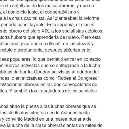
os sin adjetivos de los males obreros, y que en
, el comercio justo, el cooperativismo y
 la crisis capitalista. Así planteaban la reforma
un periodo constituyente. Esto suponía, ni más ni
to obrero del siglo XIX, a los socialistas utópicos,
storia hubiera que aprenderla de nuevo. Pero esta
itucional y aprendía a discutir en las plazas y
rincipio discretamente, después abiertamente.
eas populares, lo que permitió entrar en contacto
on nuevos activistas que se entregaban a la lucha.
leas de barrio. Quedan activistas alrededor del
ndas, o en iniciativas como "Rodea el Congreso".
nizaciones obreras en las dos convocatorias de
lles. Y también los trabajadores de los servicios
anos abrió la puerta a las luchas obreras que se
 los sindicatos mineros desde Asturias hasta
a y convirtió Madrid en una marea humana de
viva la lucha de la clase obrera! cientos de miles de