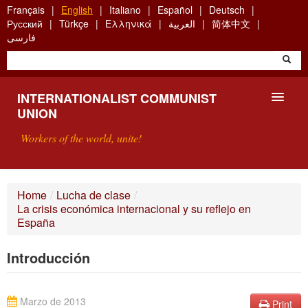
Skip
Français
English
Italiano
Español
Deutsch
to
Русский
Türkçe
Ελληνικά
العربية
简体中文
main
فارسی
content
INTERNATIONALIST COMMUNIST
UNION
Workers of the world, unite!
PRESENTATION
Home
/
Lucha de clase
/
La crisis económica internacional y su reflejo en
ABOUT THE ICU
España
SEARCH
Introducción
CONTACT
Marzo de 2013
Print