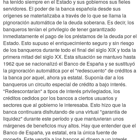
ha tenido siempre en el Estado y sus gobiernos sus fieles
servidores. El poder de la banca española desde sus
orígenes se materializaba a través de lo que se llama la
pignoración automática de la deuda soberana. Es decir, los
banqueros tenían el privilegio de tener garantizado
inmediatamente el pago de los préstamos de la deuda por el
Estado. Esto supuso el enriquecimiento seguro y sin riesgo
de los banqueros durante todo el final del siglo XIX y toda la
primera mitad del siglo XX. Esta situación se mantuvo hasta
1962 que se nacionalizó el Banco de España y se sustituyó
la pignoración automática por el "redescuento" de créditos a
la banca por aquel, ahora ya estatal. Suponía dar a los
banqueros un circuito especial de crédito a bajo interés.
"Redescontarían" a tipos de interés privilegiados, los
créditos cedidos por los bancos a ciertos usuarios y
sectores que al gobierno le interesaba. Esto hizo que la
banca continuara disfrutando de una virtual "garantía de
liquidez" durante este período y que mantuvieran unos
márgenes de beneficios muy altos. Hay que entender que el
Banco de España, ya estatal, era la única fuente de
moneda. Este vendía a los bancos el dinero a un interés