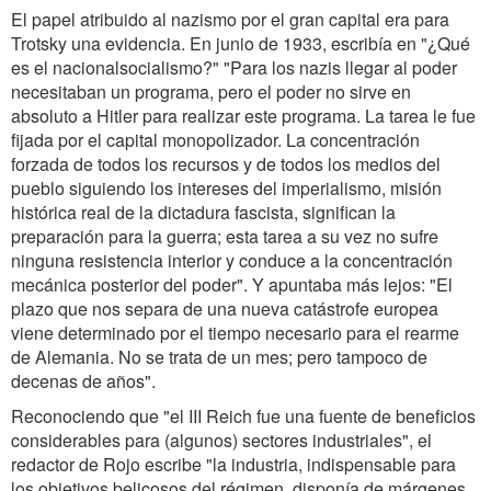
El papel atribuido al nazismo por el gran capital era para
Trotsky una evidencia. En junio de 1933, escribía en "¿Qué
es el nacionalsocialismo?" "Para los nazis llegar al poder
necesitaban un programa, pero el poder no sirve en
absoluto a Hitler para realizar este programa. La tarea le fue
fijada por el capital monopolizador. La concentración
forzada de todos los recursos y de todos los medios del
pueblo siguiendo los intereses del imperialismo, misión
histórica real de la dictadura fascista, significan la
preparación para la guerra; esta tarea a su vez no sufre
ninguna resistencia interior y conduce a la concentración
mecánica posterior del poder". Y apuntaba más lejos: "El
plazo que nos separa de una nueva catástrofe europea
viene determinado por el tiempo necesario para el rearme
de Alemania. No se trata de un mes; pero tampoco de
decenas de años".
Reconociendo que "el III Reich fue una fuente de beneficios
considerables para (algunos) sectores industriales", el
redactor de Rojo escribe "la industria, indispensable para
los objetivos belicosos del régimen, disponía de márgenes