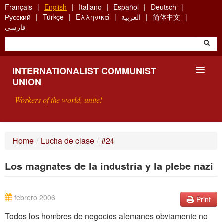
Skip
Français
English
Italiano
Español
Deutsch
to
Русский
Türkçe
Ελληνικά
العربية
简体中文
main
فارسی
content
INTERNATIONALIST COMMUNIST
UNION
Workers of the world, unite!
PRESENTATION
Home
/
Lucha de clase
/
#24
ABOUT THE ICU
Los magnates de la industria y la plebe nazi
SEARCH
CONTACT
febrero 2006
Print
Todos los hombres de negocios alemanes obviamente no