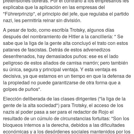
pretensiones obreras. Por el contrario a los empresarios les
explicaba que la aplicación en las empresas del
"Führerprinzip", el principio del jefe, que regulaba el partido
nazi, les permitiría reinar sin división.
A pesar de todo, como escribía Trotsky, algunos días
después del nombramiento de Hitler a la cancillería: " Se
sabe que la liga de la gente alta concluyó el trato con estos
patanes de fascistas. Detrás de estos advenedizos
desenfrenados, hay demasiados puños: ese es el lado
peligroso de estos aliados de camisa marrón; pero también
su única, segura y principal ventaja. Y esta ventaja es
decisiva, ya que estamos en un tiempo en que la defensa de
la propiedad no puede garantizarse de otra forma que a
golpes de puños".
Elección deliberada de las clases dirigentes ("la liga de la
gente de la alta sociedad") para Trotsky, el acceso de los
nazis al poder pasa a ser para el redactor de Rojo el
resultado de un cúmulo de circunstancias fortuitas: "Son los
bloqueos internos a la derecha, debidos a las dificultades
económicas y a los desórdenes sociales mantenidos por los