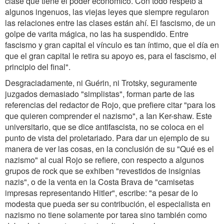
clase que tiene el poder económico. Con todo respeto a
algunos ingenuos, las viejas leyes que siempre regularon
las relaciones entre las clases están ahí. El fascismo, de un
golpe de varita mágica, no las ha suspendido. Entre
fascismo y gran capital el vínculo es tan íntimo, que el día en
que el gran capital le retira su apoyo es, para el fascismo, el
principio del final".
Desgraciadamente, ni Guérin, ni Trotsky, seguramente
juzgados demasiado "simplistas", forman parte de las
referencias del redactor de Rojo, que prefiere citar "para los
que quieren comprender el nazismo", a Ian Ker-shaw. Este
universitario, que se dice antifascista, no se coloca en el
punto de vista del proletariado. Para dar un ejemplo de su
manera de ver las cosas, en la conclusión de su "Qué es el
nazismo" al cual Rojo se refiere, con respecto a algunos
grupos de rock que se exhiben "revestidos de insignias
nazis", o de la venta en la Costa Brava de "camisetas
impresas representando Hitler", escribe: "a pesar de lo
modesta que pueda ser su contribución, el especialista en
nazismo no tiene solamente por tarea sino también como