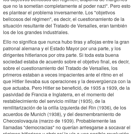
que no la sometían completamente al poder nazi". Pero esto
es plantear el problema inversamente. Los "objetivos
belicosos del régimen", es decir, el cuestionamiento de la
situación resultante del Tratado de Versalles, eran también
los de los grandes industriales.
Ello no significa que nunca hubo tiras y aflojas entre la gran
patronal alemana y el Estado Mayor por una parte, y los
dirigentes hitlerianos por otra parte. Si toda esta buena
sociedad estaba de acuerdo sobre el objetivo final, es decir,
sobre el cuestionamiento del Tratado de Versalles, los
primeros estaban a veces impacientes ante el ritmo en el
que Hitler llevaba sus operaciones y la desvergüenza con la
que actuaba. Pero Hitler se benefició, de 1935 a 1939, de la
pasividad de Francia e Inglaterra, en el momento del
restablecimiento del servicio militar (1935), de la
remilitarización de la orilla izquierda del Rin (1936), de los
acuerdos de Munich (1938), y del desmembramiento de
Checoslovaquia (marzo de 1939). Probablemente las
llamadas "democracias" no querían arriesgarse a socavar el
régimen hitleriano y abrir así la vía a una posible revolución