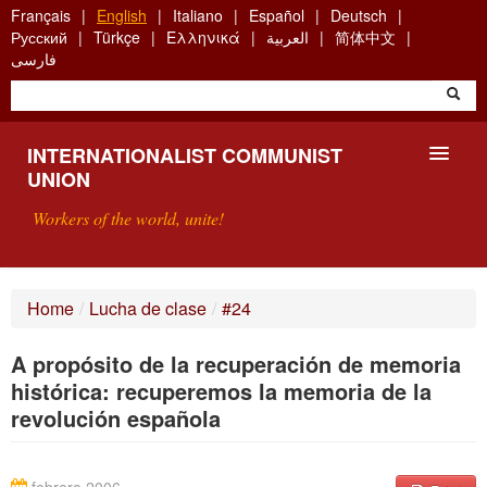
Skip
Français
English
Italiano
Español
Deutsch
to
Русский
Türkçe
Ελληνικά
العربية
简体中文
main
فارسی
content
INTERNATIONALIST COMMUNIST
UNION
Workers of the world, unite!
PRESENTATION
Home
/
Lucha de clase
/
#24
ABOUT THE ICU
A propósito de la recuperación de memoria
SEARCH
histórica: recuperemos la memoria de la
revolución española
CONTACT