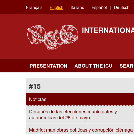
Skip
Français
English
Italiano
Español
Deutsch
to
main
content
INTERNATION
PRESENTATION
ABOUT THE ICU
SEAR
#15
Noticias
Después de las elecciones municipales y
autonómicas del 25 de mayo
Madrid: maniobras políticas y corrupción ciénaga