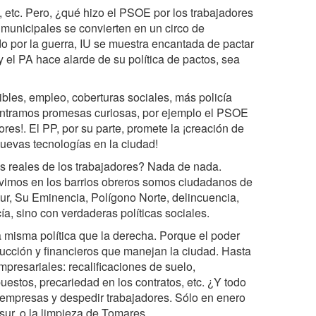
, etc. Pero, ¿qué hizo el PSOE por los trabajadores
 municipales se convierten en un circo de
o por la guerra, IU se muestra encantada de pactar
el PA hace alarde de su política de pactos, sea
bles, empleo, coberturas sociales, más policía
contramos promesas curiosas, por ejemplo el PSOE
es!. El PP, por su parte, promete la ¡creación de
nuevas tecnologías en la ciudad!
s reales de los trabajadores? Nada de nada.
ivimos en los barrios obreros somos ciudadanos de
ur, Su Eminencia, Polígono Norte, delincuencia,
ía, sino con verdaderas políticas sociales.
a misma política que la derecha. Porque el poder
trucción y financieros que manejan la ciudad. Hasta
presariales: recalificaciones de suelo,
uestos, precariedad en los contratos, etc. ¿Y todo
 empresas y despedir trabajadores. Sólo en enero
sur, o la limpieza de Tomares.