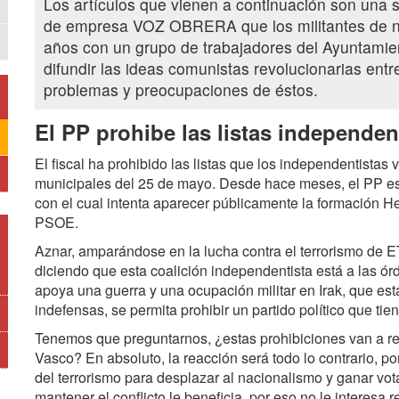
Los artículos que vienen a continuación son una se
de empresa VOZ OBRERA que los militantes de nu
años con un grupo de trabajadores del Ayuntamie
difundir las ideas comunistas revolucionarias entr
problemas y preocupaciones de éstos.
El PP prohibe las listas independen
El fiscal ha prohibido las listas que los independentista
municipales del 25 de mayo. Desde hace meses, el PP es
con el cual intenta aparecer públicamente la formación He
PSOE.
Aznar, amparándose en la lucha contra el terrorismo de ET
diciendo que esta coalición independentista está a las ó
apoya una guerra y una ocupación militar en Irak, que es
indefensas, se permita prohibir un partido político que tie
Tenemos que preguntarnos, ¿estas prohibiciones van a res
Vasco? En absoluto, la reacción será todo lo contrario, por
del terrorismo para desplazar al nacionalismo y ganar vota
mantener el conflicto le beneficia, por eso no le interesa r