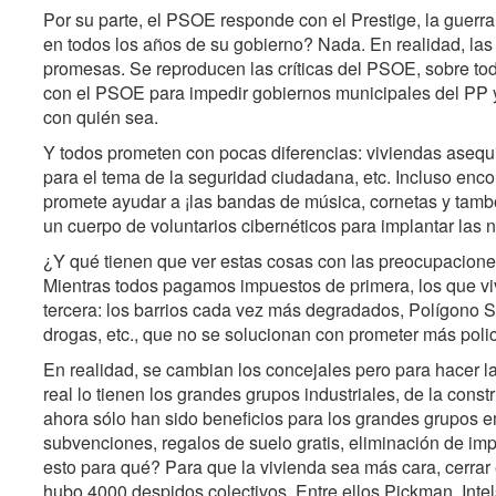
Por su parte, el PSOE responde con el Prestige, la guerra
en todos los años de su gobierno? Nada. En realidad, las
promesas. Se reproducen las críticas del PSOE, sobre tod
con el PSOE para impedir gobiernos municipales del PP y 
con quién sea.
Y todos prometen con pocas diferencias: viviendas asequi
para el tema de la seguridad ciudadana, etc. Incluso en
promete ayudar a ¡las bandas de música, cornetas y tambor
un cuerpo de voluntarios cibernéticos para implantar las 
¿Y qué tienen que ver estas cosas con las preocupacione
Mientras todos pagamos impuestos de primera, los que v
tercera: los barrios cada vez más degradados, Polígono S
drogas, etc., que no se solucionan con prometer más polic
En realidad, se cambian los concejales pero para hacer l
real lo tienen los grandes grupos industriales, de la cons
ahora sólo han sido beneficios para los grandes grupos em
subvenciones, regalos de suelo gratis, eliminación de imp
esto para qué? Para que la vivienda sea más cara, cerrar
hubo 4000 despidos colectivos. Entre ellos Pickman, Intel