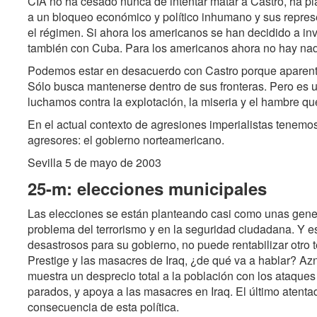
CIA no ha cesado nunca de intentar matar a Castro, ha pla
a un bloqueo económico y político inhumano y sus repres
el régimen. Si ahora los americanos se han decidido a inv
también con Cuba. Para los americanos ahora no hay nada
Podemos estar en desacuerdo con Castro porque aparenta 
Sólo busca mantenerse dentro de sus fronteras. Pero es u
luchamos contra la explotación, la miseria y el hambre qu
En el actual contexto de agresiones imperialistas tenemo
agresores: el gobierno norteamericano.
Sevilla 5 de mayo de 2003
25-m: elecciones municipales
Las elecciones se están planteando casi como unas gene
problema del terrorismo y en la seguridad ciudadana. Y e
desastrosos para su gobierno, no puede rentabilizar otro t
Prestige y las masacres de Iraq, ¿de qué va a hablar? Azna
muestra un desprecio total a la población con los ataques 
parados, y apoya a las masacres en Iraq. El último aten
consecuencia de esta política.