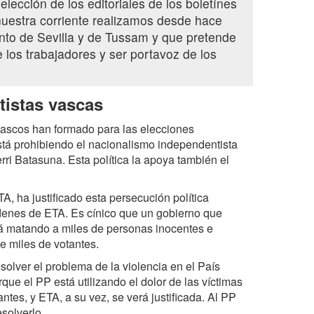
lección de los editoriales de los boletínes
estra corriente realizamos desde hace
nto de Sevilla y de Tussam y que pretende
e los trabajadores y ser portavoz de los
tistas vascas
s vascos han formado para las elecciones
tá prohibiendo el nacionalismo independentista
rri Batasuna. Esta política la apoya también el
A, ha justificado esta persecución política
rdenes de ETA. Es cínico que un gobierno que
tá matando a miles de personas inocentes e
ne miles de votantes.
olver el problema de la violencia en el País
que el PP está utilizando el dolor de las víctimas
ntes, y ETA, a su vez, se verá justificada. Al PP
esolverlo.