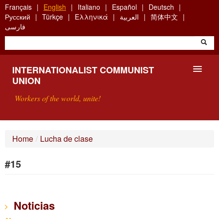
Skip
Français
English
Italiano
Español
Deutsch
to
Русский
Türkçe
Ελληνικά
العربية
简体中文
main
فارسی
content
INTERNATIONALIST COMMUNIST
UNION
Workers of the world, unite!
PRESENTATION
Home
/
Lucha de clase
ABOUT THE ICU
#15
SEARCH
CONTACT
Noticias