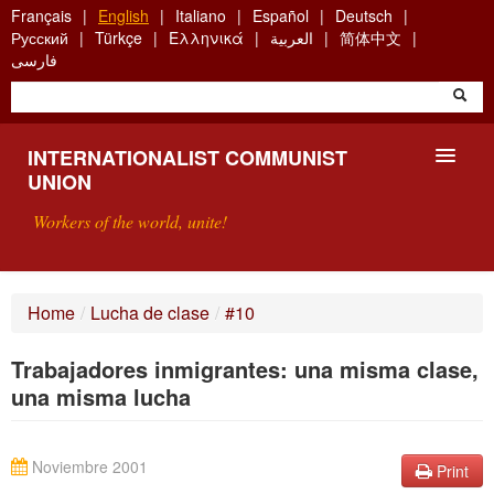
Skip
Français
English
Italiano
Español
Deutsch
to
Русский
Türkçe
Ελληνικά
العربية
简体中文
main
فارسی
content
INTERNATIONALIST COMMUNIST
UNION
Workers of the world, unite!
PRESENTATION
Home
/
Lucha de clase
/
#10
ABOUT THE ICU
Trabajadores inmigrantes: una misma clase,
SEARCH
una misma lucha
CONTACT
Noviembre 2001
Print