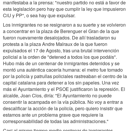
manifestaba a la prensa: "nuestro partido no está a favor de
esta legislación pero hay que cumplir la ley que impusieron
CiU y PP", o sea hay que expulsar.
Los inmigrantes no se resignaron a su suerte y se volvieron
a concentrar en la plaza de Berenguer el Gran de la que
fueron nuevamente desalojados. De allí trasladaron su
protesta a la plaza Andre Malraux de la que fueron
expulsados el 17 de Agosto, tras una brutal intervención
policial a la orden de "detened a todos los que podáis".
Hubo más de un centenar de inmigrantes detenidos y se
montó una auténtica cacería humana: el metro fue tomado
por la policía y patrullas policiales rastreaban el centro de la
capital catalana para detener a los sin papeles. Una vez
más el Ayuntamiento y el PSOE justificaron la represión. El
alcalde, Joan Clos, diría: "El Ayuntamiento no puede
consentir la acampada en la vía pública. No voy a entrar a
descalificar la acción de la policía, pero quiero insistir que
estamos ante un problema grave que requiere la
corresponsabilidad de todas las administraciones."
Casi al mismo tiempo medio centenar de inmigrantes