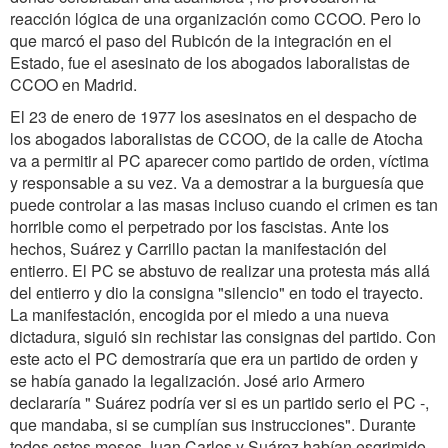
reacción lógica de una organización como CCOO. Pero lo
que marcó el paso del Rubicón de la integración en el
Estado, fue el asesinato de los abogados laboralistas de
CCOO en Madrid.
El 23 de enero de 1977 los asesinatos en el despacho de
los abogados laboralistas de CCOO, de la calle de Atocha
va a permitir al PC aparecer como partido de orden, víctima
y responsable a su vez. Va a demostrar a la burguesía que
puede controlar a las masas incluso cuando el crimen es tan
horrible como el perpetrado por los fascistas. Ante los
hechos, Suárez y Carrillo pactan la manifestación del
entierro. El PC se abstuvo de realizar una protesta más allá
del entierro y dio la consigna "silencio" en todo el trayecto.
La manifestación, encogida por el miedo a una nueva
dictadura, siguió sin rechistar las consignas del partido. Con
este acto el PC demostraría que era un partido de orden y
se había ganado la legalización. José ario Armero
declararía " Suárez podría ver si es un partido serio el PC -,
que mandaba, si se cumplían sus instrucciones". Durante
todos estos meses Juan Carlos y Suárez habían esgrimido