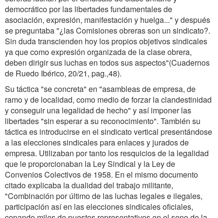
democrático por las libertades fundamentales de
asociación, expresión, manifestación y huelga..." y después
se preguntaba "¿las Comisiones obreras son un sindicato?.
Sin duda transcienden hoy los propios objetivos sindicales
ya que como expresión organizada de la clase obrera,
deben dirigir sus luchas en todos sus aspectos"(Cuadernos
de Ruedo Ibérico, 20/21, pag.,48).
Su táctica "se concreta" en "asambleas de empresa, de
ramo y de localidad, como medio de forzar la clandestinidad
y conseguir una legalidad de hecho" y así imponer las
libertades "sin esperar a su reconocimiento". También su
táctica es introducirse en el sindicato vertical presentándose
a las elecciones sindicales para enlaces y jurados de
empresa. Utilizaban por tanto los resquicios de la legalidad
que le proporcionaban la Ley Sindical y la Ley de
Convenios Colectivos de 1958. En el mismo documento
citado explicaba la dualidad del trabajo militante,
"Combinación por último de las luchas legales e ilegales,
participación así en las elecciones sindicales oficiales,
copando miles de puestos representativos en el seno de la