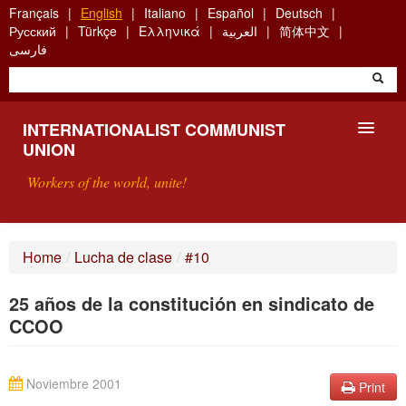
Skip
Français
English
Italiano
Español
Deutsch
to
Русский
Türkçe
Ελληνικά
العربية
简体中文
main
فارسی
content
INTERNATIONALIST COMMUNIST
UNION
Workers of the world, unite!
PRESENTATION
Home
/
Lucha de clase
/
#10
ABOUT THE ICU
25 años de la constitución en sindicato de
SEARCH
CCOO
CONTACT
Noviembre 2001
Print