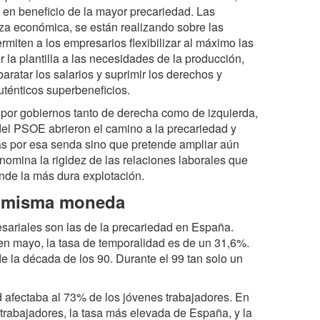
as en beneficio de la mayor precariedad. Las
za económica, se están realizando sobre las
rmiten a los empresarios flexibilizar al máximo las
 la plantilla a las necesidades de la producción,
ratar los salarios y suprimir los derechos y
uténticos superbeneficios.
a por gobiernos tanto de derecha como de izquierda,
del PSOE abrieron el camino a la precariedad y
as por esa senda sino que pretende ampliar aún
denomina la rigidez de las relaciones laborales que
onde la más dura explotación.
la misma moneda
sariales son las de la precariedad en España.
n mayo, la tasa de temporalidad es de un 31,6%.
de la década de los 90. Durante el 99 tan solo un
d afectaba al 73% de los jóvenes trabajadores. En
 trabajadores, la tasa más elevada de España, y la