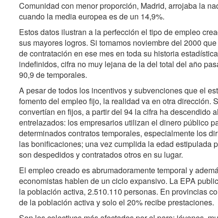
Comunidad con menor proporción, Madrid, arrojaba la na
cuando la media europea es de un 14,9%.
Estos datos ilustran a la perfección el tipo de empleo c
sus mayores logros. Si tomamos noviembre del 2000 que s
de contratación en ese mes en toda su historia estadística
indefinidos, cifra no muy lejana de la del total del año pa
90,9 de temporales.
A pesar de todos los incentivos y subvenciones que el es
fomento del empleo fijo, la realidad va en otra dirección.
convertían en fijos, a partir del 94 la cifra ha descendid
entrelazados: los empresarios utilizan el dinero público p
determinados contratos temporales, especialmente los diri
las bonificaciones; una vez cumplida la edad estipulada p
son despedidos y contratados otros en su lugar.
El empleo creado es abrumadoramente temporal y además 
economistas hablen de un ciclo expansivo. La EPA public
la población activa, 2.510.110 personas. En provincias co
de la población activa y solo el 20% recibe prestaciones.
Son los colectivos más afectados por el paro: jóvenes, mu