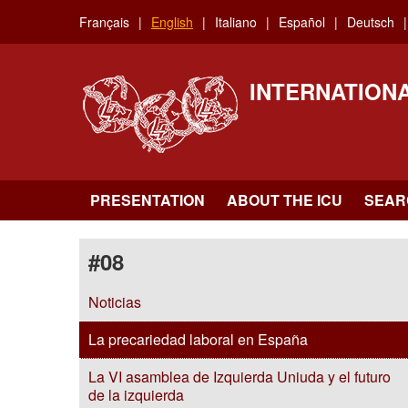
Skip
Français
English
Italiano
Español
Deutsch
to
main
content
INTERNATION
PRESENTATION
ABOUT THE ICU
SEAR
#08
Noticias
La precariedad laboral en España
La VI asamblea de Izquierda Uniuda y el futuro
de la izquierda