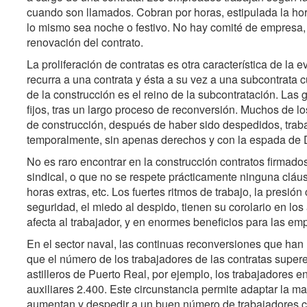
cuando son llamados. Cobran por horas, estipulada la hor
lo mismo sea noche o festivo. No hay comité de empresa, 
renovación del contrato.
La proliferación de contratas es otra característica de la
recurra a una contrata y ésta a su vez a una subcontrata
de la construcción es el reino de la subcontratación. L
fijos, tras un largo proceso de reconversión. Muchos de
de construcción, después de haber sido despedidos, traba
temporalmente, sin apenas derechos y con la espada de 
No es raro encontrar en la construcción contratos firmado
sindical, o que no se respete prácticamente ninguna cláu
horas extras, etc. Los fuertes ritmos de trabajo, la presión
seguridad, el miedo al despido, tienen su corolario en lo
afecta al trabajador, y en enormes beneficios para las em
En el sector naval, las continuas reconversiones que han
que el número de los trabajadores de las contratas supere
astilleros de Puerto Real, por ejemplo, los trabajadores e
auxiliares 2.400. Este circunstancia permite adaptar la m
aumentan y despedir a un buen número de trabajadores c