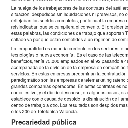
La huelga de los trabajadores de las contratas del astiller
situación: despedidos sin liquidaciones ni preavisos, no 
reflejaban los sueldos completos, por lo cual la empresa
reivindicaban que se cumpliera el convenio. El presidente
estas palabras, las condiciones de trabajo que soportan 
saltado ya por que están sometidos a un régimen de semie
La temporalidad es moneda corriente en los sectores re
tecnologías o nueva economía . Es el caso de las teleco
beneficios, tenía 75.000 empleados en el 92 pasando a 46
acompañada de la división de la empresa en compañías fil
servicios. En estas empresas predominan la contratación t
paradigmático son las empresas de telemarketing (atención
grandes compañías operadoras. En estas contratas es nor
como festivo, y el día de descanso, en algunos casos, es
establece como causa de despido la disminución de llam
centro de trabajo a otro. Los resultados son despidos ma
o los 200 de Telefónica Valencia.
Precariedad pública