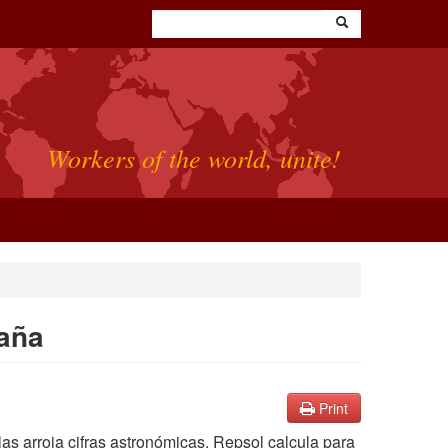
Workers of the world, unite!
paña
Print
as arroja cifras astronómicas. Repsol calcula para