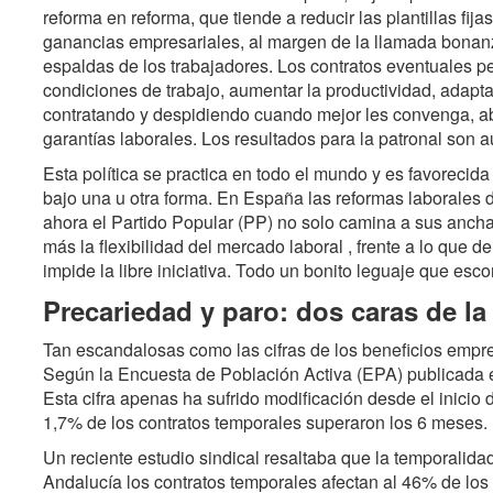
reforma en reforma, que tiende a reducir las plantillas fij
ganancias empresariales, al margen de la llamada bonan
espaldas de los trabajadores. Los contratos eventuales pe
condiciones de trabajo, aumentar la productividad, adaptar
contratando y despidiendo cuando mejor les convenga, aba
garantías laborales. Los resultados para la patronal son a
Esta política se practica en todo el mundo y es favorecid
bajo una u otra forma. En España las reformas laborales 
ahora el Partido Popular (PP) no solo camina a sus anch
más la flexibilidad del mercado laboral , frente a lo que 
impide la libre iniciativa. Todo un bonito leguaje que esc
Precariedad y paro: dos caras de 
Tan escandalosas como las cifras de los beneficios empre
Según la Encuesta de Población Activa (EPA) publicada e
Esta cifra apenas ha sufrido modificación desde el inicio 
1,7% de los contratos temporales superaron los 6 meses.
Un reciente estudio sindical resaltaba que la temporalida
Andalucía los contratos temporales afectan al 46% de los