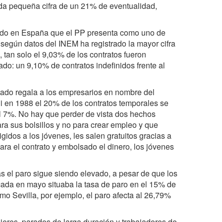
da pequeña cifra de un 21% de eventualidad,
reado en España que el PP presenta como uno de
egún datos del INEM ha registrado la mayor cifra
, tan solo el 9,03% de los contratos fueron
sado: un 9,10% de contratos indefinidos frente al
tado regala a los empresarios en nombre del
 Si en 1988 el 20% de los contratos temporales se
o al 7%. No hay que perder de vista dos hechos
ara sus bolsillos y no para crear empleo y que
gidos a los jóvenes, les salen gratuitos gracias a
ara el contrato y embolsado el dinero, los jóvenes
el paro sigue siendo elevado, a pesar de que los
ada en mayo situaba la tasa de paro en el 15% de
mo Sevilla, por ejemplo, el paro afecta al 26,79%
jeres, parados de larga duración y trabajadores de