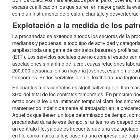
escasa cualificación los que sufren en mayor grado la eve
como un instrumento de presión, chantaje y desvertebraci
Explotación a la medida de los pat
La precariedad se extiende a todos los sectores de la pr
medianas y pequeñas, a todo tipo de actividad y categorí
amplias: toda una gama de contratos basuras y prolifera
(ETT). Los servicios sociales que no cubre el estado son
asociaciones sin animo de lucro , cuyas relaciones labor
200.000 personas, en su mayoría jóvenes, están emplead
temporales. En los servicios o en el textil toda una legión
En cuantos a los contratos es significativo que el tipo má
39% del total de los contratos temporales. En principio d
establecer la ley una limitación temporal clara, los empr
manteniendo indefinidamente al trabajador en la precaried
Aquellos que tienen un tope determinado de tiempo, como 
precariedad durante ese tiempo, si antes no es despedido
un contrato fijo, ya que es frecuente que una vez agotado
en fijo como marca la ley, pasen a una empresa que bajo 