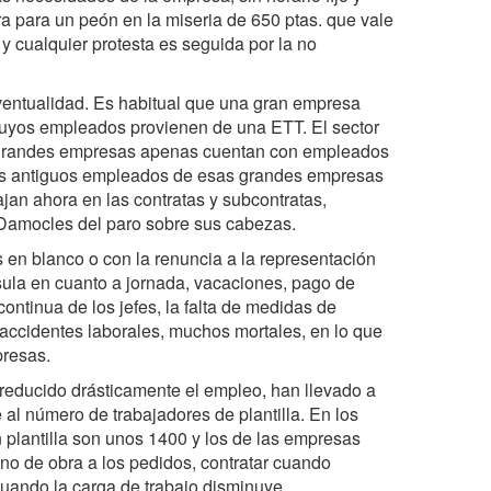
a para un peón en la miseria de 650 ptas. que vale
y cualquier protesta es seguida por la no
 eventualidad. Es habitual que una gran empresa
 cuyos empleados provienen de una ETT. El sector
as grandes empresas apenas cuentan con empleados
 los antiguos empleados de esas grandes empresas
jan ahora en las contratas y subcontratas,
Damocles del paro sobre sus cabezas.
s en blanco o con la renuncia a la representación
sula en cuanto a jornada, vacaciones, pago de
 continua de los jefes, la falta de medidas de
s accidentes laborales, muchos mortales, en lo que
presas.
 reducido drásticamente el empleo, han llevado a
 al número de trabajadores de plantilla. En los
n plantilla son unos 1400 y los de las empresas
ano de obra a los pedidos, contratar cuando
uando la carga de trabajo disminuye.