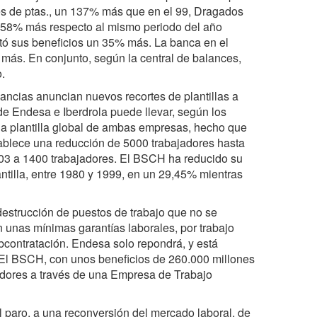
nes de ptas., un 137% más que en el 99, Dragados
n 158% más respecto al mismo periodo del año
tó sus beneficios un 35% más. La banca en el
ás. En conjunto, según la central de balances,
.
ancias anuncian nuevos recortes de plantillas a
 de Endesa e Iberdrola puede llevar, según los
la plantilla global de ambas empresas, hecho que
stablece una reducción de 5000 trabajadores hasta
2003 a 1400 trabajadores. El BSCH ha reducido su
antilla, entre 1980 y 1999, en un 29,45% mientras
destrucción de puestos de trabajo que no se
n unas mínimas garantías laborales, por trabajo
bcontratación. Endesa solo repondrá, y está
. El BSCH, con unos beneficios de 260.000 millones
adores a través de una Empresa de Trabajo
 paro, a una reconversión del mercado laboral, de