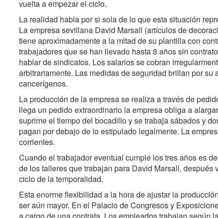
vuelta a empezar el ciclo.
La realidad habla por si sola de lo que esta situación rep
La empresa sevillana David Marsall (artículos de decorac
tiene aproximadamente a la mitad de su plantilla con cont
trabajadores que se han llevado hasta 8 años sin contrat
hablar de sindicatos. Los salarios se cobran irregularmen
arbitrariamente. Las medidas de seguridad brillan por su a
cancerígenos.
La producción de la empresa se realiza a través de pedi
llega un pedido extraordinario la empresa obliga a alargar
suprime el tiempo del bocadillo y se trabaja sábados y d
pagan por debajo de lo estipulado legalmente. La empresa 
corrientes.
Cuando el trabajador eventual cumple los tres años es de
de los talleres que trabajan para David Marsall, después 
ciclo de la temporalidad.
Esta enorme flexibilidad a la hora de ajustar la producció
ser aún mayor. En el Palacio de Congresos y Exposiciones 
a cargo de una contrata. Los empleados trabajan según las