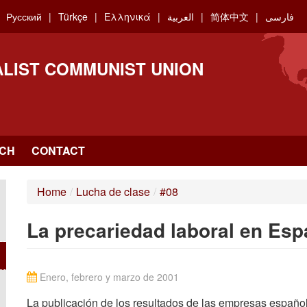
Русский
Türkçe
Ελληνικά
العربية
简体中文
فارسی
ALIST COMMUNIST UNION
CH
CONTACT
Home
/
Lucha de clase
/
#08
La precariedad laboral en Es
Enero, febrero y marzo de 2001
La publicación de los resultados de las empresas español