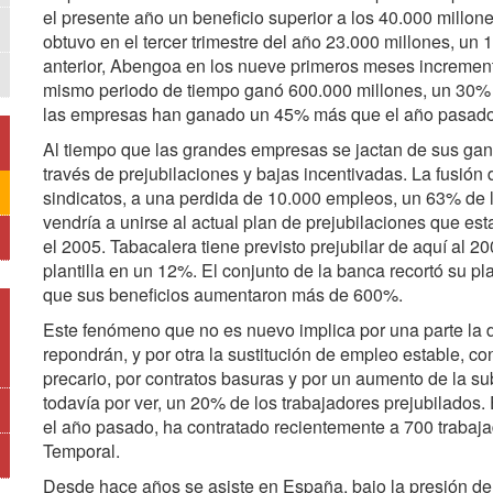
el presente año un beneficio superior a los 40.000 millo
obtuvo en el tercer trimestre del año 23.000 millones, u
anterior, Abengoa en los nueve primeros meses incremen
mismo periodo de tiempo ganó 600.000 millones, un 30% m
las empresas han ganado un 45% más que el año pasado
Al tiempo que las grandes empresas se jactan de sus gan
través de prejubilaciones y bajas incentivadas. La fusión
sindicatos, a una perdida de 10.000 empleos, un 63% de 
vendría a unirse al actual plan de prejubilaciones que e
el 2005. Tabacalera tiene previsto prejubilar de aquí al 
plantilla en un 12%. El conjunto de la banca recortó su pl
que sus beneficios aumentaron más de 600%.
Este fenómeno que no es nuevo implica por una parte la 
repondrán, y por otra la sustitución de empleo estable, co
precario, por contratos basuras y por un aumento de la su
todavía por ver, un 20% de los trabajadores prejubilados
el año pasado, ha contratado recientemente a 700 trabaj
Temporal.
Desde hace años se asiste en España, bajo la presión del