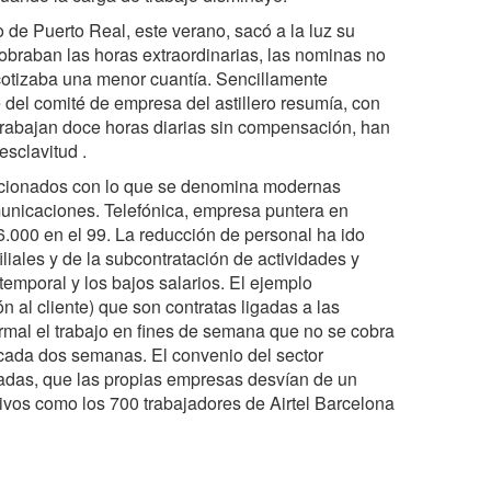
o de Puerto Real, este verano, sacó a la luz su
cobraban las horas extraordinarias, las nominas no
 cotizaba una menor cuantía. Sencillamente
 del comité de empresa del astillero resumía, con
Trabajan doce horas diarias sin compensación, han
sclavitud .
lacionados con lo que se denomina modernas
municaciones. Telefónica, empresa puntera en
.000 en el 99. La reducción de personal ha ido
iales y de la subcontratación de actividades y
emporal y los bajos salarios. El ejemplo
 al cliente) que son contratas ligadas a las
mal el trabajo en fines de semana que no se cobra
 cada dos semanas. El convenio del sector
adas, que las propias empresas desvían de un
sivos como los 700 trabajadores de Airtel Barcelona