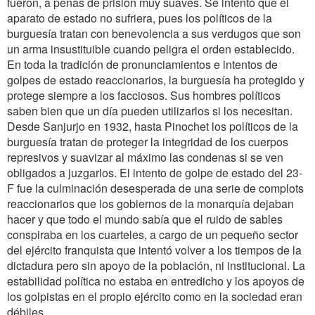
fueron, a penas de prisión muy suaves. Se intentó que el
aparato de estado no sufriera, pues los políticos de la
burguesía tratan con benevolencia a sus verdugos que son
un arma insustituible cuando peligra el orden establecido.
En toda la tradición de pronunciamientos e intentos de
golpes de estado reaccionarios, la burguesía ha protegido y
protege siempre a los facciosos. Sus hombres políticos
saben bien que un día pueden utilizarlos si los necesitan.
Desde Sanjurjo en 1932, hasta Pinochet los políticos de la
burguesía tratan de proteger la integridad de los cuerpos
represivos y suavizar al máximo las condenas si se ven
obligados a juzgarlos. El intento de golpe de estado del 23-
F fue la culminación desesperada de una serie de complots
reaccionarios que los gobiernos de la monarquía dejaban
hacer y que todo el mundo sabía que el ruido de sables
conspiraba en los cuarteles, a cargo de un pequeño sector
del ejército franquista que intentó volver a los tiempos de la
dictadura pero sin apoyo de la población, ni institucional. La
estabilidad política no estaba en entredicho y los apoyos de
los golpistas en el propio ejército como en la sociedad eran
débiles.