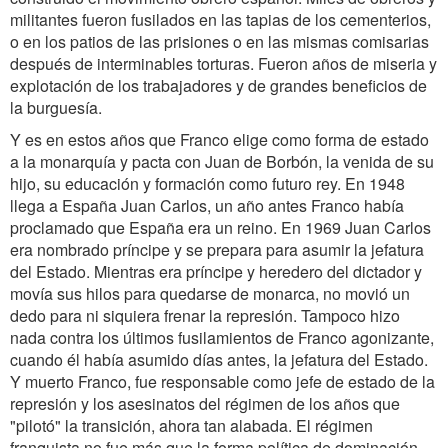
militantes fueron fusilados en las tapias de los cementerios,
o en los patios de las prisiones o en las mismas comisarias
después de interminables torturas. Fueron años de miseria y
explotación de los trabajadores y de grandes beneficios de
la burguesía.
Y es en estos años que Franco elige como forma de estado
a la monarquía y pacta con Juan de Borbón, la venida de su
hijo, su educación y formación como futuro rey. En 1948
llega a España Juan Carlos, un año antes Franco había
proclamado que España era un reino. En 1969 Juan Carlos
era nombrado príncipe y se prepara para asumir la jefatura
del Estado. Mientras era príncipe y heredero del dictador y
movía sus hilos para quedarse de monarca, no movió un
dedo para ni siquiera frenar la represión. Tampoco hizo
nada contra los últimos fusilamientos de Franco agonizante,
cuando él había asumido días antes, la jefatura del Estado.
Y muerto Franco, fue responsable como jefe de estado de la
represión y los asesinatos del régimen de los años que
"pilotó" la transición, ahora tan alabada. El régimen
franquista no fue más que la forma política de dominación