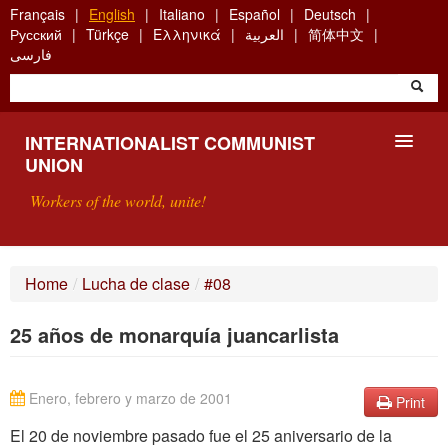
Skip
Français
English
Italiano
Español
Deutsch
to
Русский
Türkçe
Ελληνικά
العربية
简体中文
main
فارسی
content
INTERNATIONALIST COMMUNIST
UNION
Workers of the world, unite!
PRESENTATION
Home
/
Lucha de clase
/
#08
ABOUT THE ICU
25 años de monarquía juancarlista
SEARCH
CONTACT
Enero, febrero y marzo de 2001
Print
El 20 de noviembre pasado fue el 25 aniversario de la