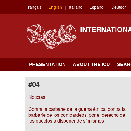
Skip
Français
English
Italiano
Español
Deutsch
to
main
content
INTERNATION
PRESENTATION
ABOUT THE ICU
SEAR
#04
Noticias
Contra la barbarie de la guerra étnica, contra la
barbarie de los bombardeos, por el derecho de
los pueblos a disponer de sí mismos