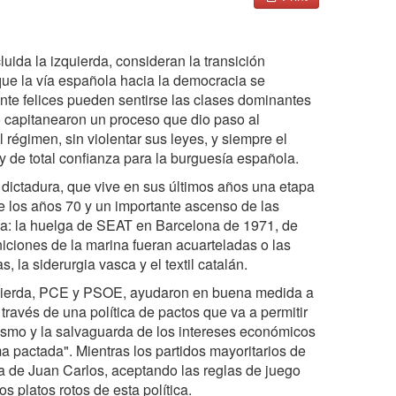
luida la izquierda, consideran la transición
que la vía española hacia la democracia se
ente felices pueden sentirse las clases dominantes
o capitanearon un proceso que dio paso al
 régimen, sin violentar sus leyes, y siempre el
y de total confianza para la burguesía española.
 dictadura, que vive en sus últimos años una etapa
de los años 70 y un importante ascenso de las
da: la huelga de SEAT en Barcelona de 1971, de
niciones de la marina fueran acuarteladas o las
 la siderurgia vasca y el textil catalán.
izquierda, PCE y PSOE, ayudaron en buena medida a
 través de una política de pactos que va a permitir
ismo y la salvaguarda de los intereses económicos
ma pactada". Mientras los partidos mayoritarios de
ía de Juan Carlos, aceptando las reglas de juego
s platos rotos de esta política.