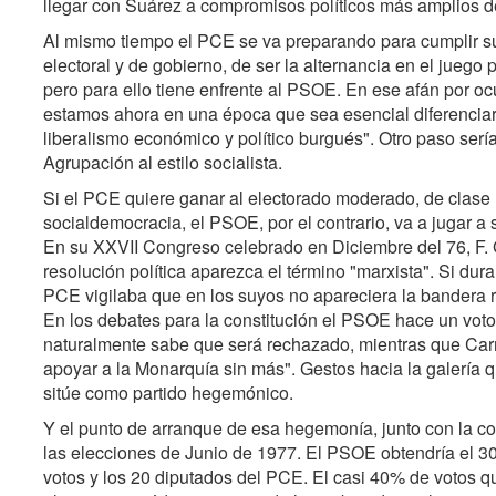
llegar con Suárez a compromisos políticos más amplios d
Al mismo tiempo el PCE se va preparando para cumplir sus
electoral y de gobierno, de ser la alternancia en el juego p
pero para ello tiene enfrente al PSOE. En ese afán por ocu
estamos ahora en una época que sea esencial diferenciar n
liberalismo económico y político burgués". Otro paso sería 
Agrupación al estilo socialista.
Si el PCE quiere ganar al electorado moderado, de clase
socialdemocracia, el PSOE, por el contrario, va a jugar a s
En su XXVII Congreso celebrado en Diciembre del 76, F. 
resolución política aparezca el término "marxista". Si dur
PCE vigilaba que en los suyos no apareciera la bandera 
En los debates para la constitución el PSOE hace un voto 
naturalmente sabe que será rechazado, mientras que Carri
apoyar a la Monarquía sin más". Gestos hacia la galería 
sitúe como partido hegemónico.
Y el punto de arranque de esa hegemonía, junto con la con
las elecciones de Junio de 1977. El PSOE obtendría el 30
votos y los 20 diputados del PCE. El casi 40% de votos qu