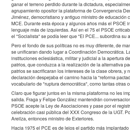
ganar el terreno perdido durante la dictadura, especialme
agrupamiento opositor la plataforma de Convergencia De
Jiménez, democristiano y antiguo ministro de educación c
MCE. Durante esta época y algunos años más el PSOE in
lenguaje más de izquierdas. Así en el 75 el PSOE criticaba 
el "Socialista" se podía leer que "El PCE... subordina su 
Pero el fondo de sus políticas no es muy diferente, de m
se unificaran dando lugar a Coordinación Democrática. La d
instituciones eclesiástica, militar y judicial a la apertura
patrios, que conduzca a la realización de la alternativa pa
patrios se sacrificaran los intereses de la clase obrera, y
declaración despejaba el camino hacia la "reforma pactada
vocabulario de "ruptura democrática", como tantas otras 
Claro que figurar juntos en la misma plataforma no les i
salida. Fraga y Felipe González mantendrán conversacion
PSOE acepte la Ley de Asociaciones y pase por el registr
celebración casi pública del XXX Congreso de la UGT. Por 
Areilza, entonces ministro de Exteriores.
Hacia 1975 el PCE es de lejos el partido más implantado 