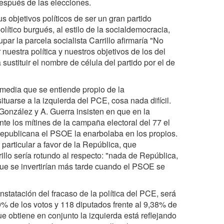
espués de las elecciones.
 objetivos políticos de ser un gran partido
olítico burgués, al estilo de la socialdemocracia,
par la parcela socialista Carrillo afirmaría "No
uestra política y nuestros objetivos de los del
sustituir el nombre de célula del partido por el de
 media que se entiende propio de la
ituarse a la izquierda del PCE, cosa nada difícil.
González y A. Guerra insisten en que en la
ante los mítines de la campaña electoral del 77 el
republicana el PSOE la enarbolaba en los propios.
particular a favor de la República, que
llo sería rotundo al respecto: "nada de República,
que se invertirían más tarde cuando el PSOE se
statación del fracaso de la política del PCE, será
% de los votos y 118 diputados frente al 9,38% de
e obtiene en conjunto la izquierda está reflejando