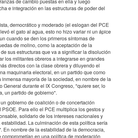
eranzas de cambio puestas en ella y luego
ha e integración en las estructuras de poder del
lista, democrático y moderado (el eslogan del PCE
evó el gato al agua, esto no hizo variar ni un ápice
, aun cuando se den los primeros síntomas de
uedas de molino, como la aceptación de la
de sus estructuras que va a significar la disolución
 los militantes obreros a integrarse en grandes
s directos con la clase obrera y diluyendo el
una maquinaria electoral, en un partido que como
 la inmensa mayoría de la sociedad, en nombre de la
o General durante el IX Congreso, "quiere ser, lo
, un partido de gobierno".
 un gobierno de coalición o de concertación
l PSOE. Para ello el PCE multiplica los gestos y
sable, solidario de los intereses nacionales y
a estabilidad. La culminación de esta política sería
. En nombre de la estabilidad de la democracia,
 se comprometían en una política de moderación