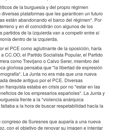
líticos de la burguesía y del propio régimen
 diversas plataformas que les garanticen un futuro
atas están abandonando el barco del régimen". Por
rreno y en él coincidirán con algunos de los
artidos de la izquierda van a competir entre sí
onía dentro de la izquierda.
or el PCE como aglutinante de la oposición, haría
a CC.OO, el Partido Socialista Popular, el Partido
arrera como Trevijano o Calvo Serer, miembro del
a gloriosa pensaba que "la libertad de expresión
ornografía". La Junta no era más que una nueva
gnada desde antiguo por el PCE. Diversas
en franquista estaba en crisis por no "estar en las
eneficios de los empresarios españoles". La Junta y
urguesía frente a la "violencia anárquica
e faltaba a la hora de buscar respetabilidad hacía la
su congreso de Suresnes que auparía a una nueva
, con el objetivo de renovar su imagen e intentar