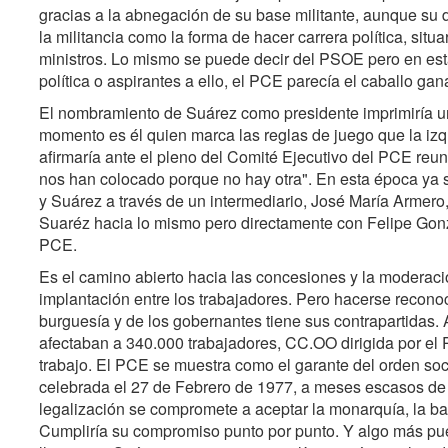
gracias a la abnegación de su base militante, aunque su
la militancia como la forma de hacer carrera política, situa
ministros. Lo mismo se puede decir del PSOE pero en est
política o aspirantes a ello, el PCE parecía el caballo gan
El nombramiento de Suárez como presidente imprimiría un 
momento es él quien marca las reglas de juego que la izq
afirmaría ante el pleno del Comité Ejecutivo del PCE reu
nos han colocado porque no hay otra". En esta época ya se
y Suárez a través de un intermediario, José María Armero
Suaréz hacia lo mismo pero directamente con Felipe Gonzál
PCE.
Es el camino abierto hacia las concesiones y la moderac
implantación entre los trabajadores. Pero hacerse recono
burguesía y de los gobernantes tiene sus contrapartidas.
afectaban a 340.000 trabajadores, CC.OO dirigida por el
trabajo. El PCE se muestra como el garante del orden socia
celebrada el 27 de Febrero de 1977, a meses escasos de l
legalización se compromete a aceptar la monarquía, la band
Cumpliría su compromiso punto por punto. Y algo más pues