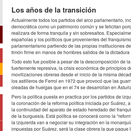
Los años de la transición
Actualmente todos los partidos del arco parlamentario, inc
democrática como un patrimonio común y se felicitan por
realizara de forma tranquila y sin sobresaltos. Especialm
españolas y los políticos que provenientes del franquism
parlamentarismo partiendo de las propias instituciones del
timón firme en manos de hombres salidos de la dictadura 
Todo esto fue posible a pesar de la descomposición de la
fuertemente represiva, la crisis económica de principios 
movilizaciones obreras desde el inicio de la misma déca
los astilleros de Ferrol en 1972 que provocó que las guar
oleadas de huelgas que en el 74 se desarrollan en Asturias,
Pero la política puesta en practica por los partidos de 
la coronación de la reforma política iniciada por Suárez, a
la continuidad del aparato de estado heredado del franqu
de la burguesía. Está política se conocerá como la "refor
la izquierda van a negociar su integración en la monarqu
impuestas por Suárez, será la clase obrera la que pague lo