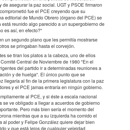
, y de asegurar la paz social. UGT y PSOE firmaron
e comprometió fue el PCE creyendo que su
 una editorial de Mundo Obrero (órgano del PCE) se
a está reunido algo parecido a un supergobierno de
o es así, en efecto?"
en un segundo plano que les permitía mostrarse
otros se pringaban hasta el corvejón.
es se tiran los platos a la cabeza, uno de ellos
el Comité Central de Noviembre de 1980 "En el
igentes del partido ir a determinadas reuniones a
stación y de huelga". El único punto que se
 llegaría al fin de la primera legislatura con la paz
jadores y el PCE jamas entraría en ningún gobierno.
pliamente al PCE, y si éste a escala nacional
s se ve obligado a llegar a acuerdos de gobierno
importante. Pero más bien sería el momento del
rona mientras que a su izquierda ha comido el
 al poder y Felipe González quiere dejar bien
tido y que está lejos de cualquier veleidad