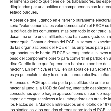
el inmenso crédito que tiene de los trabajadores, las esp
dilapidadas por una política de componendas con la derec
estado burgués.
A pesar de que jugando en el terreno puramente electora
sería "votar comunista es votar democracia") el PSOE se ll
la política de los comunistas, más bien todo lo contrario
desanimo entre unos militantes que han comulgado con r
monarquía. Continua dentro del PCE la "territorialización" 
de las organizaciones del PCE en las empresas para pasar
agrupaciones de barrio. El PCE va rompiendo sus lazos má
peso del componente obrero para convertir el partido en 
diría Carrillo tiene que "aprender a hablar en nombre de
nación". En definitiva el PCE, en palabras de su Secretari
es ya potencialmente y lo será de manera efectiva mañana
Entonces el PCE apostaría por la posibilidad de entrar en
nacional junto a la UCD de Suárez, intentado desplazar a
concesiones que lo hagan aparecer como un partido respon
capaz de exigir sacrificios a los trabajadores en aras de l
los Pactos de la Moncloa refrendados en el otoño de 1977
los sindicatos y los partidos obreros sobre todo el PCE,