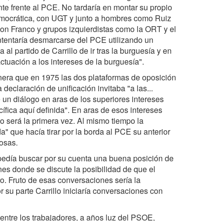
nte frente al PCE. No tardaría en montar su propio
mocrática, con UGT y junto a hombres como Ruiz
on Franco y grupos izquierdistas como la ORT y el
tentaría desmarcarse del PCE utilizando un
al partido de Carrillo de ir tras la burguesía y en
actuación a los intereses de la burguesía".
anera que en 1975 las dos plataformas de oposición
eclaración de unificación invitaba "a las...
 de un diálogo en aras de los superiores intereses
cífica aquí definida". En aras de esos intereses
 no será la primera vez. Al mismo tiempo la
" que hacía tirar por la borda al PCE su anterior
cosas.
mpedía buscar por su cuenta una buena posición de
es donde se discute la posibilidad de que el
o. Fruto de esas conversaciones sería la
su parte Carrillo iniciaría conversaciones con
entre los trabajadores, a años luz del PSOE,