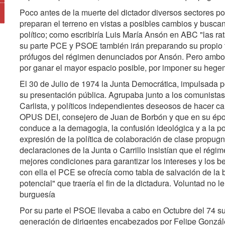
Poco antes de la muerte del dictador diversos sectores po
preparan el terreno en vistas a posibles cambios y buscan
político; como escribiría Luis María Ansón en ABC "las r
su parte PCE y PSOE también irán preparando su propio te
prófugos del régimen denunciados por Ansón. Pero ambos p
por ganar el mayor espacio posible, por imponer su hegem
El 30 de Julio de 1974 la Junta Democrática, impulsada p
su presentación pública. Agrupaba junto a los comunistas 
Carlista, y políticos independientes deseosos de hacer c
OPUS DEI, consejero de Juan de Borbón y que en su époc
conduce a la demagogia, la confusión ideológica y a la p
expresión de la política de colaboración de clase propu
declaraciones de la Junta o Carrillo insistían que el régim
mejores condiciones para garantizar los intereses y los b
con ella el PCE se ofrecía como tabla de salvación de la b
potencial" que traería el fin de la dictadura. Voluntad no l
burguesía
Por su parte el PSOE llevaba a cabo en Octubre del 74 
generación de dirigentes encabezados por Felipe González