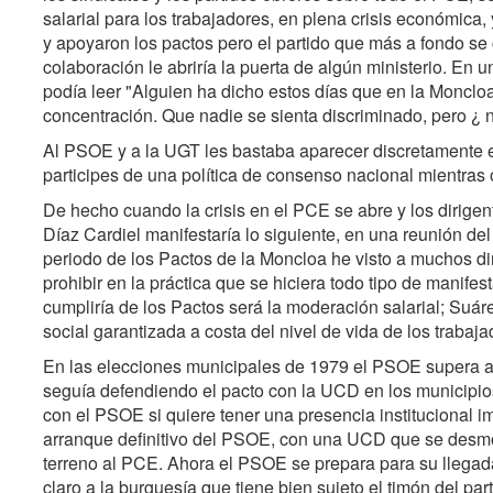
salarial para los trabajadores, en plena crisis económica
y apoyaron los pactos pero el partido que más a fondo s
colaboración le abriría la puerta de algún ministerio. En
podía leer "Alguien ha dicho estos días que en la Monclo
concentración. Que nadie se sienta discriminado, pero ¿ n
Al PSOE y a la UGT les bastaba aparecer discretamente 
participes de una política de consenso nacional mientras 
De hecho cuando la crisis en el PCE se abre y los dirigent
Díaz Cardiel manifestaría lo siguiente, en una reunión d
periodo de los Pactos de la Moncloa he visto a muchos dir
prohibir en la práctica que se hiciera todo tipo de manife
cumpliría de los Pactos será la moderación salarial; Suárez
social garantizada a costa del nivel de vida de los traba
En las elecciones municipales de 1979 el PSOE supera am
seguía defendiendo el pacto con la UCD en los municipio
con el PSOE si quiere tener una presencia institucional 
arranque definitivo del PSOE, con una UCD que se desmo
terreno al PCE. Ahora el PSOE se prepara para su llegada
claro a la burguesía que tiene bien sujeto el timón del par