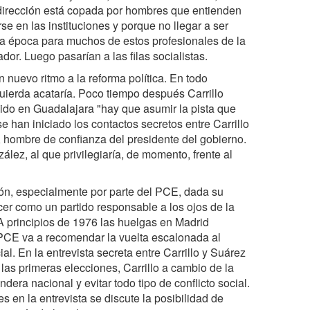
 dirección está copada por hombres que entienden
rse en las instituciones y porque no llegar a ser
a época para muchos de estos profesionales de la
ador. Luego pasarían a las filas socialistas.
nuevo ritmo a la reforma política. En todo
uierda acataría. Poco tiempo después Carrillo
nido en Guadalajara "hay que asumir la pista que
 han iniciado los contactos secretos entre Carrillo
, hombre de confianza del presidente del gobierno.
ez, al que privilegiaría, de momento, frente al
ión, especialmente por parte del PCE, dada su
cer como un partido responsable a los ojos de la
 A principios de 1976 las huelgas en Madrid
 PCE va a recomendar la vuelta escalonada al
l. En la entrevista secreta entre Carrillo y Suárez
as primeras elecciones, Carrillo a cambio de la
era nacional y evitar todo tipo de conflicto social.
 en la entrevista se discute la posibilidad de