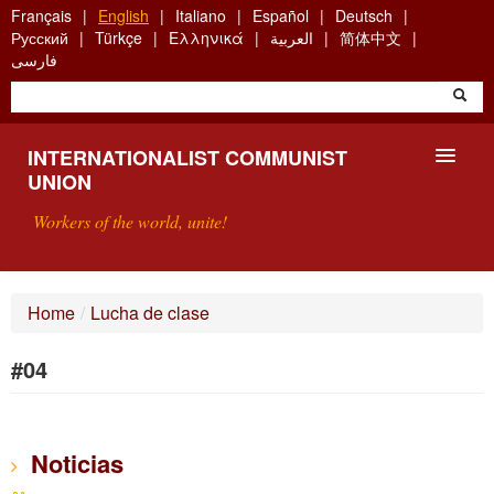
Skip
Français
English
Italiano
Español
Deutsch
to
Русский
Türkçe
Ελληνικά
العربية
简体中文
main
فارسی
content
INTERNATIONALIST COMMUNIST
UNION
Workers of the world, unite!
PRESENTATION
Home
/
Lucha de clase
ABOUT THE ICU
#04
SEARCH
CONTACT
Noticias