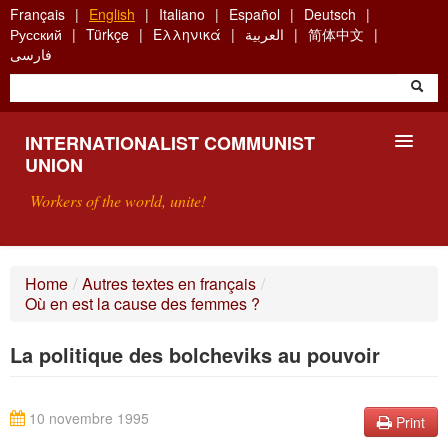
Skip
Français
English
Italiano
Español
Deutsch
to
Русский
Türkçe
Ελληνικά
العربية
简体中文
main
فارسی
content
INTERNATIONALIST COMMUNIST
UNION
Workers of the world, unite!
PRESENTATION
Home
/
Autres textes en français
/
Où en est la cause des femmes ?
ABOUT THE ICU
La politique des bolcheviks au pouvoir
SEARCH
CONTACT
10 novembre 1995
Print