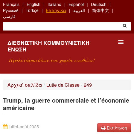
Skip
Français
English
Italiano
Español
Deutsch
to
Русский
Türkçe
Ελληνικά
العربية
简体中文
main
فارسی
content
ΔΙΕΘΝΙΣΤΙΚΉ ΚΟΜΜΟΥΝΙΣΤΙΚΉ
ΈΝΩΣΗ
Προλετάριοι όλων των χωρών ενωθείτε!
ΠΑΡΟΥΣΊΑΣΗ
Αρχική σελίδα
/
Lutte de Classe
/
249
ΤΙ ΕΊΝΑΙ Η ΔKΕ;
Trump, la guerre commerciale et l’économie
ΑΝΑΖΉΤΗΣΗ
américaine
ΕΠΙΚΟΙΝΩΝΊΑ
juillet-août 2025
Εκτύπωση