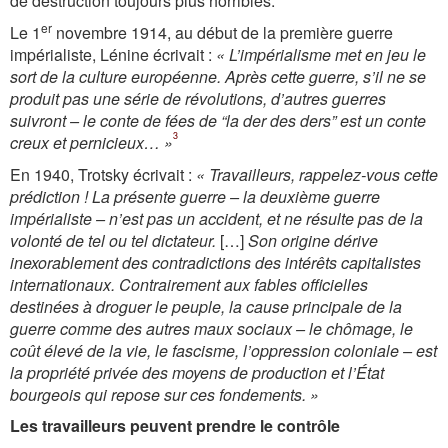
de destruction toujours plus horribles.
er
Le 1
novembre 1914, au début de la première guerre
impérialiste, Lénine écrivait :
« L’impérialisme met en jeu le
sort de la culture européenne. Après cette guerre, s’il ne se
produit pas une série de révolutions, d’autres guerres
suivront – le conte de fées de “la der des ders” est un conte
3
creux et pernicieux… »
En 1940, Trotsky écrivait :
« Travailleurs, rappelez-vous cette
prédiction ! La présente guerre – la deuxième guerre
impérialiste – n’est pas un accident, et ne résulte pas de la
volonté de tel ou tel dictateur.
[…]
Son origine dérive
inexorablement des contradictions des intérêts capitalistes
internationaux. Contrairement aux fables officielles
destinées à droguer le peuple, la cause principale de la
guerre comme des autres maux sociaux – le chômage, le
coût élevé de la vie, le fascisme, l’oppression coloniale – est
la propriété privée des moyens de production et l’État
bourgeois qui repose sur ces fondements. »
Les travailleurs peuvent prendre le contrôle