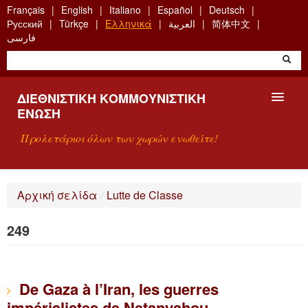
Skip
Français
English
Italiano
Español
Deutsch
to
Русский
Türkçe
Ελληνικά
العربية
简体中文
main
فارسی
content
ΔΙΕΘΝΙΣΤΙΚΉ ΚΟΜΜΟΥΝΙΣΤΙΚΉ
ΈΝΩΣΗ
Προλετάριοι όλων των χωρών ενωθείτε!
ΠΑΡΟΥΣΊΑΣΗ
Αρχική σελίδα
/
Lutte de Classe
ΤΙ ΕΊΝΑΙ Η ΔKΕ;
249
ΑΝΑΖΉΤΗΣΗ
ΕΠΙΚΟΙΝΩΝΊΑ
De Gaza à l’Iran, les guerres
impérialistes de Netanyahou