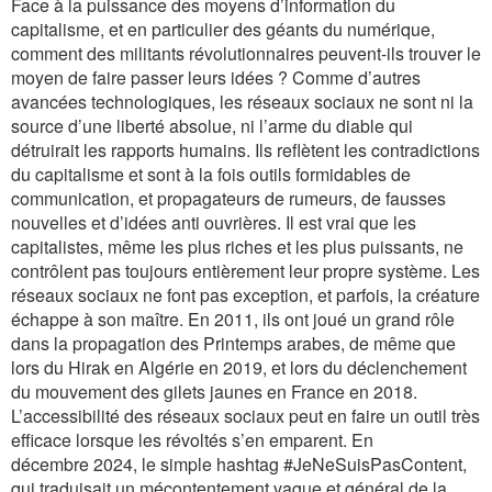
Face à la puissance des moyens d’information du
capitalisme, et en particulier des géants du numérique,
comment des militants révolutionnaires peuvent-ils trouver le
moyen de faire passer leurs idées ? Comme d’autres
avancées technologiques, les réseaux sociaux ne sont ni la
source d’une liberté absolue, ni l’arme du diable qui
détruirait les rapports humains. Ils reflètent les contradictions
du capitalisme et sont à la fois outils formidables de
communication, et propagateurs de rumeurs, de fausses
nouvelles et d’idées anti ouvrières. Il est vrai que les
capitalistes, même les plus riches et les plus puissants, ne
contrôlent pas toujours entièrement leur propre système. Les
réseaux sociaux ne font pas exception, et parfois, la créature
échappe à son maître. En 2011, ils ont joué un grand rôle
dans la propagation des Printemps arabes, de même que
lors du Hirak en Algérie en 2019, et lors du déclenchement
du mouvement des gilets jaunes en France en 2018.
L’accessibilité des réseaux sociaux peut en faire un outil très
efficace lorsque les révoltés s’en emparent. En
décembre 2024, le simple hashtag #JeNeSuisPasContent,
qui traduisait un mécontentement vague et général de la