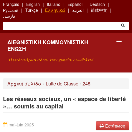
Skip
Français
English
Italiano
Español
Deutsch
to
Русский
Türkçe
Ελληνικά
العربية
简体中文
main
فارسی
content
ΔΙΕΘΝΙΣΤΙΚΉ ΚΟΜΜΟΥΝΙΣΤΙΚΉ
ΈΝΩΣΗ
Προλετάριοι όλων των χωρών ενωθείτε!
ΠΑΡΟΥΣΊΑΣΗ
Αρχική σελίδα
/
Lutte de Classe
/
248
ΤΙ ΕΊΝΑΙ Η ΔKΕ;
Les réseaux sociaux, un « espace de liberté
ΑΝΑΖΉΤΗΣΗ
»… soumis au capital
ΕΠΙΚΟΙΝΩΝΊΑ
mai-juin 2025
Εκτύπωση