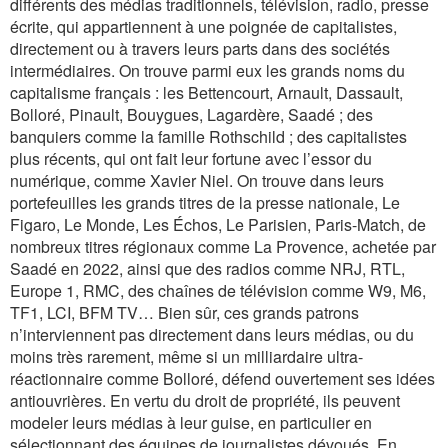
différents des médias traditionnels, télévision, radio, presse
écrite, qui appartiennent à une poignée de capitalistes,
directement ou à travers leurs parts dans des sociétés
intermédiaires. On trouve parmi eux les grands noms du
capitalisme français : les Bettencourt, Arnault, Dassault,
Bolloré, Pinault, Bouygues, Lagardère, Saadé ; des
banquiers comme la famille Rothschild ; des capitalistes
plus récents, qui ont fait leur fortune avec l’essor du
numérique, comme Xavier Niel. On trouve dans leurs
portefeuilles les grands titres de la presse nationale,
Le
Figaro, Le Monde, Les Échos, Le Parisien, Paris-Match
, de
nombreux titres régionaux comme
La Provence
, achetée par
Saadé en 2022, ainsi que des radios comme NRJ, RTL,
Europe 1, RMC, des chaînes de télévision comme W9, M6,
TF1, LCI, BFM TV… Bien sûr, ces grands patrons
n’interviennent pas directement dans leurs médias, ou du
moins très rarement, même si un milliardaire ultra-
réactionnaire comme Bolloré, défend ouvertement ses idées
antiouvrières. En vertu du droit de propriété, ils peuvent
modeler leurs médias à leur guise, en particulier en
sélectionnant des équipes de journalistes dévoués. En