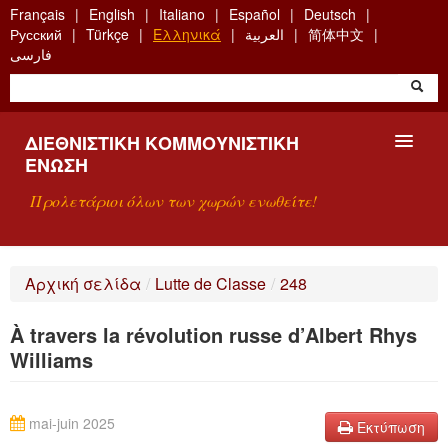
Skip
Français
English
Italiano
Español
Deutsch
to
Русский
Türkçe
Ελληνικά
العربية
简体中文
main
فارسی
content
ΔΙΕΘΝΙΣΤΙΚΉ ΚΟΜΜΟΥΝΙΣΤΙΚΉ
ΈΝΩΣΗ
Προλετάριοι όλων των χωρών ενωθείτε!
ΠΑΡΟΥΣΊΑΣΗ
Αρχική σελίδα
/
Lutte de Classe
/
248
ΤΙ ΕΊΝΑΙ Η ΔKΕ;
À travers la révolution russe d’Albert Rhys
ΑΝΑΖΉΤΗΣΗ
Williams
ΕΠΙΚΟΙΝΩΝΊΑ
mai-juin 2025
Εκτύπωση