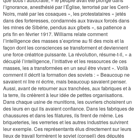
que sous l’autocratie,
« le peuple avait été plongé dans
l’ignorance, anesthésié par l’Église, terrorisé par les Cent-
Noirs, maté par les cosaques »
, les protestataires
« jetés
dans des forteresses, condamnés aux travaux forcés dans
les mines de Sibérie, pendus aux gibets »
, sa patience a
pris fin en février 1917. Williams relate comment
l’intelligence des masses s’exprime au fil des mois et la
façon dont les consciences se transforment et deviennent
une force créatrice puissante. La révolution, résume-t-il,
« a
décuplé l’intelligence, l’initiative et les ressources de ces
masses, les a transformées en un seul être vivant »
. Voilà
comment il décrit la formation des soviets :
« Beaucoup ne
savaient ni lire ni écrire, mais beaucoup savaient penser.
Aussi, avant de retourner aux tranchées, aux fabriques et à
la terre, ils créèrent à leur idée de petites organisations.
Dans chaque usine de munitions, les ouvriers choisirent un
des leurs en qui ils avaient confiance. Dans les fabriques de
chaussures et dans les filatures, ils firent de même. Les
briqueteries, les verreries et les autres industries suivirent
leur exemple. Ces représentants élus directement sur leurs
lieux de travail formèrent le soviet (conseil) des députés