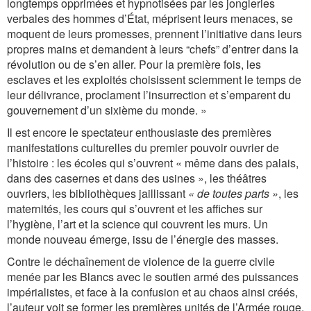
longtemps opprimées et hypnotisées par les jongleries
verbales des hommes d’État, méprisent leurs menaces, se
moquent de leurs promesses, prennent l’initiative dans leurs
propres mains et demandent à leurs “chefs” d’entrer dans la
révolution ou de s’en aller. Pour la première fois, les
esclaves et les exploités choisissent sciemment le temps de
leur délivrance, proclament l’insurrection et s’emparent du
gouvernement d’un sixième du monde. »
Il est encore le spectateur enthousiaste des premières
manifestations culturelles du premier pouvoir ouvrier de
l’histoire : les écoles qui s’ouvrent
« même dans des palais,
dans des casernes et dans des usines »
, les théâtres
ouvriers, les bibliothèques jaillissant
« de toutes parts »
, les
maternités, les cours qui s’ouvrent et les affiches sur
l’hygiène, l’art et la science qui couvrent les murs. Un
monde nouveau émerge, issu de l’énergie des masses.
Contre le déchaînement de violence de la guerre civile
menée par les Blancs avec le soutien armé des puissances
impérialistes, et face à la confusion et au chaos ainsi créés,
l’auteur voit se former les premières unités de l’Armée rouge.