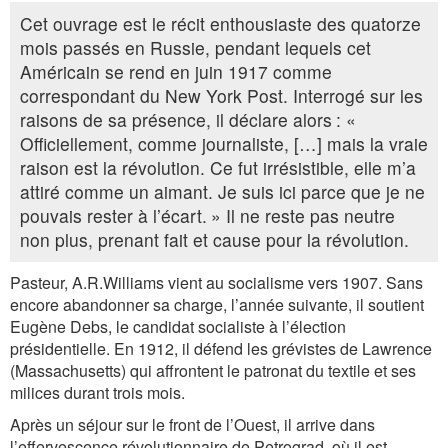
Cet ouvrage est le récit enthousiaste des quatorze
mois passés en Russie, pendant lequels cet
Américain se rend en juin 1917 comme
correspondant du
New York Post
. Interrogé sur les
raisons de sa présence, il déclare alors :
«
Officiellement, comme journaliste,
[…]
mais la vraie
raison est la révolution. Ce fut irrésistible, elle m’a
attiré comme un aimant. Je suis ici parce que je ne
pouvais rester à l’écart. »
Il ne reste pas neutre
non plus, prenant fait et cause pour la révolution.
Pasteur, A.R.Williams vient au socialisme vers 1907. Sans
encore abandonner sa charge, l’année suivante, il soutient
Eugène Debs, le candidat socialiste à l’élection
présidentielle. En 1912, il défend les grévistes de Lawrence
(Massachusetts) qui affrontent le patronat du textile et ses
milices durant trois mois.
Après un séjour sur le front de l’Ouest, il arrive dans
l’effervescence révolutionnaire de Petrograd, où il est