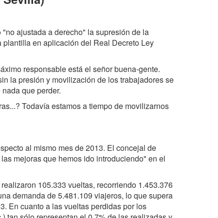
 "no ajustada a derecho" la supresión de la
a plantilla en aplicación del Real Decreto Ley
máximo responsable está el señor buena-gente.
in la presión y movilización de los trabajadores se
e nada que perder.
tras...? Todavía estamos a tiempo de movilizarnos
especto al mismo mes de 2013. El concejal de
a las mejoras que hemos ido introduciendo" en el
realizaron 105.333 vueltas, recorriendo 1.453.376
 una demanda de 5.481.109 viajeros, lo que supera
. En cuanto a las vueltas perdidas por los
tc.) tan sólo representan el 0,7% de las realizadas y