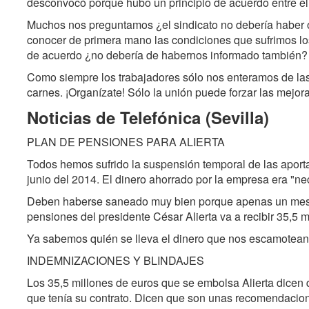
desconvocó porque hubo un principio de acuerdo entre el 
Muchos nos preguntamos ¿el sindicato no debería haber 
conocer de primera mano las condiciones que sufrimos los
de acuerdo ¿no debería de habernos informado también?
Como siempre los trabajadores sólo nos enteramos de las
carnes. ¡Organízate! Sólo la unión puede forzar las mejor
Noticias de Telefónica (Sevilla)
PLAN DE PENSIONES PARA ALIERTA
Todos hemos sufrido la suspensión temporal de las aport
junio del 2014. El dinero ahorrado por la empresa era "n
Deben haberse saneado muy bien porque apenas un mes 
pensiones del presidente César Alierta va a recibir 35,5 
Ya sabemos quién se lleva el dinero que nos escamotean 
INDEMNIZACIONES Y BLINDAJES
Los 35,5 millones de euros que se embolsa Alierta dicen 
que tenía su contrato. Dicen que son unas recomendacion