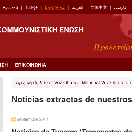
Русский
Türkçe
Ελληνικά
العربية
简体中文
فارسی
 ΚΟΜΜΟΥΝΙΣΤΙΚΉ ΈΝΩΣΗ
Προλετάρι
ΗΣΗ
ΕΠΙΚΟΙΝΩΝΊΑ
Αρχική σελίδα
/
Voz Obrera
/
Mensual Voz Obrera de
Noticias extractas de nuestro
septiembre 2014
Noticias de Tussam (Transportes de 