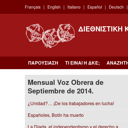
Skip
Français
English
Italiano
Español
Deutsch
to
main
content
ΔΙΕΘΝΙΣΤΙΚΉ
ΠΑΡΟΥΣΊΑΣΗ
ΤΙ ΕΊΝΑΙ Η ΔKΕ;
ΑΝΑΖΉΤ
Mensual Voz Obrera de
Septiembre de 2014.
¿Unidad?… ¡De los trabajadores en lucha!
Españoles, Botín ha muerto
La Diada, el independentismo y el derecho a