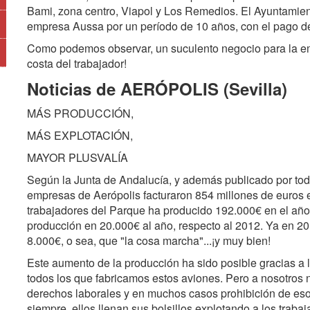
Bami, zona centro, Viapol y Los Remedios. El Ayuntamient
empresa Aussa por un período de 10 años, con el pago de
Como podemos observar, un suculento negocio para la em
costa del trabajador!
Noticias de AERÓPOLIS (Sevilla)
MÁS PRODUCCIÓN,
MÁS EXPLOTACIÓN,
MAYOR PLUSVALÍA
Según la Junta de Andalucía, y además publicado por todo
empresas de Aerópolis facturaron 854 millones de euros 
trabajadores del Parque ha producido 192.000€ en el añ
producción en 20.000€ al año, respecto al 2012. Ya en 2
8.000€, o sea, que "la cosa marcha"...¡y muy bien!
Este aumento de la producción ha sido posible gracias a l
todos los que fabricamos estos aviones. Pero a nosotros 
derechos laborales y en muchos casos prohibición de eso
siempre, ellos llenan sus bolsillos explotando a los traba