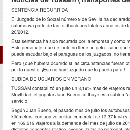
SENTENCIA RECURRIDA
El Juzgado de lo Social número 9 de Sevilla ha declarado
catorceava parte de las retribuciones totales anuales de l
20/2012.
Esta sentencia ha sido recurrida por la empresa y como 
Este personaje -que de tonto no tiene un pelo-, sabe que s
puede escudar bajo el paraguas de los juzgados, no tien
Pero ¿qué hubiera ocurrido si las circunstancias fueran o
por lo nuestro. ¡Eso no hay juzgado que lo pueda parar!
SUBIDA DE USUARIOS EN VERANO
TUSSAM contabilizó en julio un 3,19% más de viajeros r
Movilidad, el popular Juan Bueno, atribuye esta subida "
servicio.
Según Juan Bueno, el pasado mes de julio los autobuses 
kilómetros, con una velocidad comercial de 13,37 km/h y
en 169.619 viajeros a la demanda del mes de julio de 2013
distintos conceptos (tráfico, averías, faltas de personal, e