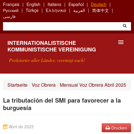
Skip
Français
English
Italiano
Español
Deutsch
to
Русский
Türkçe
Ελληνικά
العربية
简体中文
main
فارسی
content
INTERNATIONALISTISCHE
KOMMUNISTISCHE VEREINIGUNG
Proletarier aller Länder, vereinigt euch!
VORSTELLUNG
Startseite
/
Voz Obrera
/
Mensual Voz Obrera Abril 2025
WAS IST DIE IKV?
La tributación del SMI para favorecer a la
SUCHE
burguesía
KONTAKT
Abril de 2025
Drucken