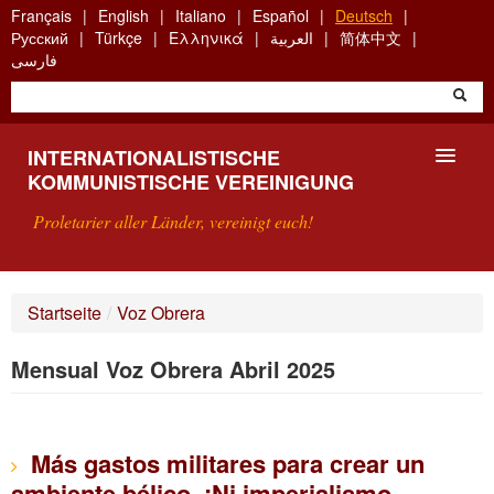
Skip
Français
English
Italiano
Español
Deutsch
to
Русский
Türkçe
Ελληνικά
العربية
简体中文
main
فارسی
content
INTERNATIONALISTISCHE
KOMMUNISTISCHE VEREINIGUNG
Proletarier aller Länder, vereinigt euch!
VORSTELLUNG
Startseite
/
Voz Obrera
WAS IST DIE IKV?
Mensual Voz Obrera Abril 2025
SUCHE
KONTAKT
Más gastos militares para crear un
ambiente bélico. ¡Ni imperialismo