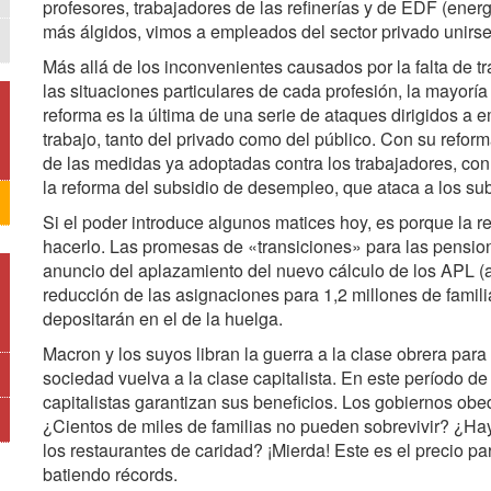
profesores, trabajadores de las refinerías y de EDF (ener
más álgidos, vimos a empleados del sector privado unirse
Más allá de los inconvenientes causados por la falta de tr
las situaciones particulares de cada profesión, la mayorí
reforma es la última de una serie de ataques dirigidos a
trabajo, tanto del privado como del público. Con su reform
de las medidas ya adoptadas contra los trabajadores, con 
la reforma del subsidio de desempleo, que ataca a los su
Si el poder introduce algunos matices hoy, es porque la r
hacerlo. Las promesas de «transiciones» para las pensio
anuncio del aplazamiento del nuevo cálculo de los APL (a
reducción de las asignaciones para 1,2 millones de famil
depositarán en el de la huelga.
Macron y los suyos libran la guerra a la clase obrera para
sociedad vuelva a la clase capitalista. En este período d
capitalistas garantizan sus beneficios. Los gobiernos obe
¿Cientos de miles de familias no pueden sobrevivir? ¿Hay
los restaurantes de caridad? ¡Mierda! Este es el precio p
batiendo récords.