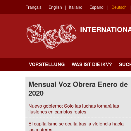
Skip
Français
English
Italiano
Español
Deutsch
to
main
content
INTERNATION
VORSTELLUNG
WAS IST DIE IKV?
SUC
Mensual Voz Obrera Enero de
2020
Nuevo gobierno: Solo las luchas tornará las
ilusiones en cambios reales
El capitalismo se oculta tras la violencia hacia
las mujeres