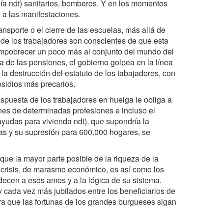
gía ndt) sanitarios, bomberos. Y en los momentos
 a las manifestaciones.
ansporte o el cierre de las escuelas, más allá de
a de los trabajadores son conscientes de que esta
 empobrecer un poco más al conjunto del mundo del
a de las pensiones, el gobierno golpea en la línea
la destrucción del estatuto de los tabajadores, con
bsidios más precarios.
espuesta de los trabajadores en huelga le obliga a
nes de determinadas profesiones e incluso el
yudas para vivienda ndt), que supondría la
ias y su supresión para 600.000 hogares, se
 que la mayor parte posible de la riqueza de la
e crisis, de marasmo económico, es así como los
decen a esos amos y a la lógica de su sistema.
 cada vez más jubilados entre los beneficiarios de
ara que las fortunas de los grandes burgueses sigan