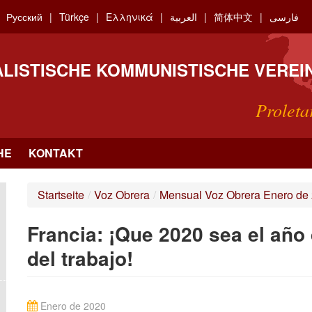
Русский
Türkçe
Ελληνικά
العربية
简体中文
فارسی
ALISTISCHE KOMMUNISTISCHE VEREI
Proleta
HE
KONTAKT
Startseite
/
Voz Obrera
/
Mensual Voz Obrera Enero de
Francia: ¡Que 2020 sea el año
del trabajo!
Enero de 2020