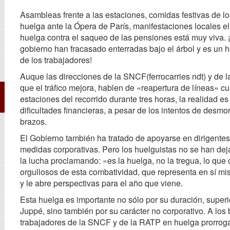
Asambleas frente a las estaciones, comidas festivas de lo
huelga ante la Ópera de París, manifestaciones locales el
huelga contra el saqueo de las pensiones está muy viva. 
gobierno han fracasado enterradas bajo el árbol y es un 
de los trabajadores!
Auque las direcciones de la SNCF(ferrocarries ndt) y de 
que el tráfico mejora, hablen de «reapertura de líneas» c
estaciones del recorrido durante tres horas, la realidad e
dificultades financieras, a pesar de los intentos de desm
brazos.
El Gobierno también ha tratado de apoyarse en dirigente
medidas corporativas. Pero los huelguistas no se han de
la lucha proclamando: «es la huelga, no la tregua, lo que 
orgullosos de esta combatividad, que representa en sí mi
y le abre perspectivas para el año que viene.
Esta huelga es importante no sólo por su duración, superi
Juppé, sino también por su carácter no corporativo. A lo
trabajadores de la SNCF y de la RATP en huelga prorrogab