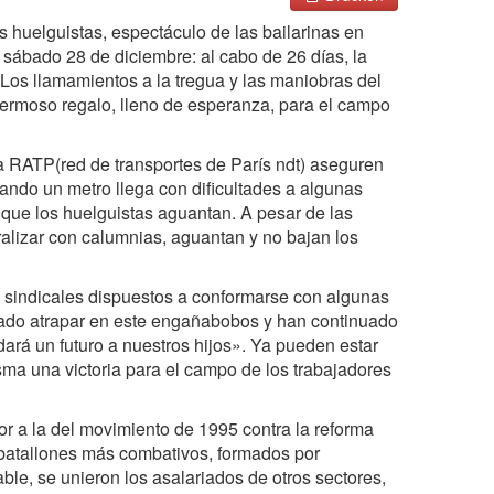
s huelguistas, espectáculo de las bailarinas en
 sábado 28 de diciembre: al cabo de 26 días, la
¡Los llamamientos a la tregua y las maniobras del
hermoso regalo, lleno de esperanza, para el campo
la RATP(red de transportes de París ndt) aseguren
uando un metro llega con dificultades a algunas
s que los huelguistas aguantan. A pesar de las
oralizar con calumnias, aguantan y no bajan los
s sindicales dispuestos a conformarse con algunas
jado atrapar en este engañabobos y han continuado
dará un futuro a nuestros hijos». Ya pueden estar
sma una victoria para el campo de los trabajadores
or a la del movimiento de 1995 contra la reforma
s batallones más combativos, formados por
le, se unieron los asalariados de otros sectores,