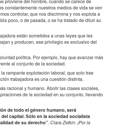
 que proviene del hombre, cuando se carece de
ues constantemente nuestros medios de vida se ven
os controlar, que nos discrimina y nos explota a
abla poco, o de pasada, o se ha tratado de diluir su
abajadora están sometidos a unas leyes que les
bajan y producen, ese privilegio es exclusivo del
oluntad política. Por ejemplo, hay que avanzar más
mente al conjunto de la sociedad.
la rampante explotación laboral, que solo trae
ción trabajadora es una cuestión distinta.
ás racional y humano. Abolir las clases sociales,
aspiraciones de la sociedad en su conjunto, llevando
ión de todo el género humano, será
del capital. Sólo en la sociedad socialista
talidad de su derecho”
.
Clara Zetkin. ¡Por la