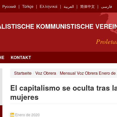
Русский
Türkçe
Ελληνικά
العربية
简体中文
فارسی
ALISTISCHE KOMMUNISTISCHE VEREI
Proleta
HE
KONTAKT
Startseite
/
Voz Obrera
/
Mensual Voz Obrera Enero de
El capitalismo se oculta tras l
mujeres
Enero de 2020