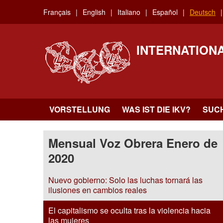
Skip
Français
English
Italiano
Español
Deutsch
to
main
content
INTERNATION
VORSTELLUNG
WAS IST DIE IKV?
SUC
Mensual Voz Obrera Enero de
2020
Nuevo gobierno: Solo las luchas tornará las
ilusiones en cambios reales
El capitalismo se oculta tras la violencia hacia
las mujeres