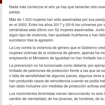
Nada más comenzar el año ya hay que lamentar otra muer
pareja.
Más de 1.033 mujeres han sido asesinadas por sus pareja
en el 2003. Entre los años 2017 y 2019 los crímenes por 
cerrándose este último con 52 mujeres asesinadas. Junto
algún tipo de violencia, han quedado huérfanos o han fal
suicidaron tras la agresión.
La Ley contra la violencia de género que el Gobierno creó 
mujeres víctimas de la violencia de género, apenas ha mo
empleando el Ministerio de Igualdad no han limitado los 
La prevención no ha funcionado como debería, por ejem
limitado de peticiones de protección frente a las que se s
o falta de sensibilidad de algunos jueces, algunos otros a
han producido casos de reincidencia cuando se podía hab
han dado inclusive con medidas de protección activas so
Los movimientos feministas vienen denunciando no solo l
cambio de mentalidad, de los jóvenes, de hombres, de la 