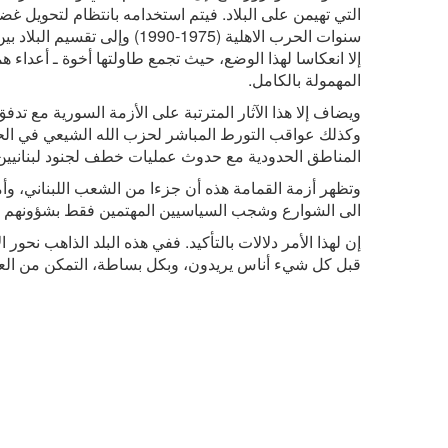
التي تهيمن على البلاد. فيتم استخدامه بانتظام لتحويل غ
سنوات الحرب الاهلية (1975-90
إلا انعكاسا لهذا الوضع، حيث تجمع طاولتها أخوة ـ أعداء 
المهمولة بالكامل.
ويضاف إلا هذا الآثار المترتبة على الأزمة السورية مع تدفق
وكذلك عواقب التورط المباشر لحزب الله الشيعي في الحر
المناطق الحدودية مع حدوث عمليات خطف لجنود لبنانيين
وتظهر أزمة القمامة هذه أن جزءا من الشعب اللبناني، وأم
الى الشوارع وشجب السياسيين المهتمين فقط بشؤونهم ال
إن لهذا الأمر دلالات بالتأكيد. ففي هذه البلد الذاهب نحو
قبل كل شيء أناس يريدون، وبكل بساطة، التمكن من ال