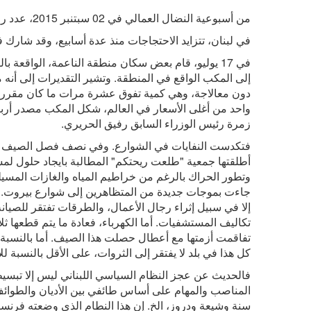
من أسبوعية النضال العمالي في 02 سبتنبر 2015، عدد رقم 2457.
في لبنان، تتزايد الاحتجاجات منذ عدة أسابيع، وقد شارك في
في 17 يوليو، قام بعض سكان منطقة الناعمة، الواقعة
واحد من أغلى الأسعار في العالم، شكل المكب مصدر أربا
زمرة رئيس الوزراء السابق رفيق الحريري.
فتكدست النفايات في الشوارع. وفي نصف فصل الصيف سر
أطلقتها جمعية "طلعت ريحتكم" المطالبة بايجاد حلول لم
وتطور الحراك بالرغم من خراطيم المياه والغازات المسيلة
جاءت بموجات جديدة من المتظاهرين إلى شوارع بيروت. 
إلا في سبيل إثراء رجال الأعمال، والطرقات تفتقر للصيا
تكاليف المستشفيات. أما الكهرباء، فعادة ما يتم قطعها 
تفاقمت أزمتها مع أعطال حصلت هذا الصيف. أما بالنسبة
كل هذا في بلد لا يفتقر إلى الثروات، على الأقل بالنسبة لل
فالحديث عن عجز النظام السياسي اللبناني ليس إلا تبسيطا 
سنة وشيعة ودروز، الخ. إن هذا النطام الذي وضعته فرنسا