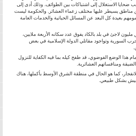
ضب ضحايا الاستغلال إلى اشتباكات بين الطوائف. وذلك أدى إلى
19) وإلى تقسيم البلاد بين مناطق يسيطر عليها مختلف زعماء العشائر. والحكومة ليست
همومهم بعيدة كل البعد عن المسائل الحياتية والخدمات العامة
 مليون لاجئ في بلد بالكاد يفوق عدد سكانه الأربعة ملايين،
ب السورية وتواجود مقاتلي الدولة الإسلامية في بعض
.
ام هذا الوضع الفوضوي، قد طفح كيله بما فيه الكفاية للنزول
ضيقة ومنافساتهم العشائرية.
ر الانفجار، كما هو الحال في منطقة الشرق الأوسط بأكملها، هناك
عيش بشكل طبيعي.