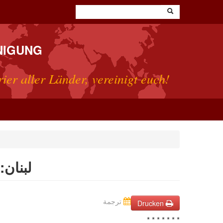
NIGUNG
rier aller Länder, vereinigt euch!
لبنان: 
ترجمة
Drucken
* * * * * * *