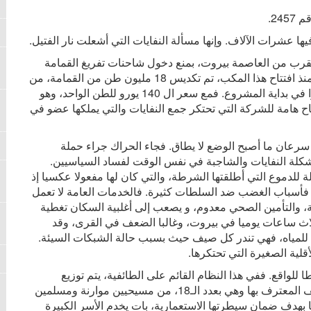
ها عشرات الآلاف. وإنها مسألة النفايات التي أشعلت نار الفتيل.
 بالقرب من العاصمة بيروت، بمنع دخول شاحنات تفريغ القمامة
إلى المكب الواقع في المنطقة. وتشير التقديرات إلى أنه منذ افتتاح هذا المكب، تم تكديس 18 مليون طن من القمامة، من
دون معالاجة، وهي كمية تفوق عشرة مرات ما كان مقررا في بداية المشروع. فمع سعر ال 140 يورو للطن الواحد، وهو
ح هامة للشركة التي تحتكر جمع النفايات والتي يملكها عضو في
عان ما أصبح الوضع لا يطاق. فجاء الحراك جراء حملة
شكلة النفايات والشاجبة في نفس الوقت لفساد السياسيين.
 للدموع التي أطلقتها الشرطة، والتي كان لها مفعولا عكسيا إذ
فأسباب الغضب ضد السلطات كثيرة. فالخدمات العامة لا تعمل
نة، والتأمين الصحي معدوم، و يصعب إلى أغلبية السكان تغطية
ثلاث ساعات يوميا في بيروت، وغالبا الضعف في القرى، وقد
 للمياه، فهي تندر كل صيف حيث بسبب حالة الشبكات السيئة.
أقلية الصغيرة التي تحتكرها.
للواقع. ففي هذا النظام القائم على الطائفية، يتم توزيع
المناصب والمهام على أساس طائفي بين الأديان والطوائف المعترف بها وهي بعدد الـ18، من مسيحيين موارنة ومسلمين
 بهدف ضمان سيطرتها الاستعمارية، بات يخدم الأسر الكبيرة