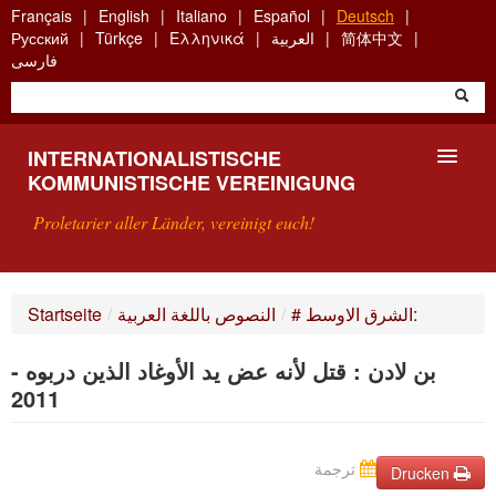
Skip
Français
English
Italiano
Español
Deutsch
to
简体中文
العربية
Ελληνικά
Türkçe
Русский
main
فارسی
content
INTERNATIONALISTISCHE
KOMMUNISTISCHE VEREINIGUNG
Proletarier aller Länder, vereinigt euch!
VORSTELLUNG
# الشرق الاوسط:
/
النصوص باللغة العربية
/
Startseite
WAS IST DIE IKV?
بن لادن : قتل لأنه عض يد الأوغاد الذين دربوه -
SUCHE
2011
KONTAKT
ترجمة
Drucken