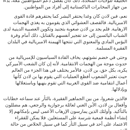
الحليفة للولايات المتحدة، ذلك كان بفضل دعم المتواطئين معه، بدءا
من جهاز المخابرات الباكستانية إلى أفراد من المواطنين.
نعم، فبن لادن كان وغدا يحتقر البشر كما يحتقرهم قادة القوى
الامبريالية. فالقصف العشوائي الذي يقومون به يغذي الهجمات
الارهابية. فلم يجد بن لادن صعوبة بتجنيد وتكوين العصبية الدينية لدى
الشباب اليائسين إلى حد تفجير أنفسهم بالقنابل، ذلك أمام وفرة
البؤس المادي والمعنوي التي تنتجها الهيمنة الامبريالية في البلدان
الفقيرة المسلمة.
وحتى في خضم نشوتهم، يخاف القادة السياسيون للإمبريالية من
حدوث موجة من الهجمات الانتقامية. لأنه إن كان الشعب الأميركي
يكره، بكل حق، بن لادن، فالأمر يختلف في هذا الجزء من العالم
حيث تعتبر الشعوب أفظع العمليات التي يقوم بها بن لادن كأنها
أعمال انتقامية ضد القوى الغربية التي تقوم بنهبها وباستغلالها
وبإذلالها.
فالذين شعروا، من بين الجماهير الفقيرة، بالثأر عند سماعه خطابات
وأفعال بن لادن، الأبن الغني لعائلة برجوازية والرجعي، هم مضللون
بالتأكيد. وأولئك الذين يمارسون الإرهاب الأعمى ليس بإمكانهم إلا
إنشاء أنظمة قمعية شرسة على المستغلين. فلا يمكن للفقراء
الاعتماد على أحد في سبيل الثأر كما في سبيل الخلاص من حالة