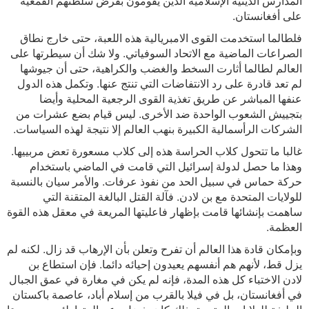
المدارس الدينية الإسلامية الذين يقومون بفرض سلطتهم القمعية
على أفغانستان.
فلطالما استخدمت القوى الامبريالية هذه اللعبة، حتى خارج نطاق
الصراعات الماضية مع الاتحاد السوفياتي. ولا شك أن سيطرتها على
العالم لطالما أثارت السخط والغضب والكراهية، حتى أن جيوشها
لم تعد قادرة على رد الانتفاضات التي تنتج عنها. وتكمل هذه الدول
عنفها المباشر عن طريق تغذية القوى الرجعية المحلية وأيضا
بتجييش الشعوب الواحدة ضد الأخرى. ليس قيام بضع عشرات من
الشركات الرأسمالية الكبيرة بنهب العالم إلا نتيجة لهذه السياسات.
غالبا ما تتحول كلاب الحراسة هذه إلى كلاب مسعورة تعض مربييها.
وهذا ما حصل لدولة إسرائيل التي قامت في الماضي باستخدام
حركة حماس في سبيل الحد من نفوذ عرفات. والأمر سيان بالنسبة
للولايات المتحدة مع بن لادن. فآلة القتل البالغة المتقنة التي
ساهمت بإنشائها قامت بإظهار فاعليتها المريعة في معقل هذه القوة
العظمة.
وبإمكان قادة هذا العالم أن تفرح وتعلن بأن الإرهاب قد زال. لكنه لم
يزل قط، لأنهم هم أنفسهم يعيدون إحيائه دائما. فإن استطاع بن
لادن الاختباء كل هذه المدة، فإنه لم يكن في مغارة في عمق الجبال
في أفغانستان، بل في فيلا بالقرب من إسلام أباد، عاصمة باكستان