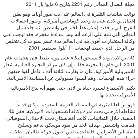
مجلة النضال العمالي رقم 2231 بتاريخ 6 مايو/أيار 2011
توالت شاشات التلفزة في العالم على بث صور أوباما وهو يعلن
إغتيال بن لادن على يد وحدة كوماندس أميركية، وصور احتفالات
الفرح التي رافقت إعلان هذا الخبر في واشنطن. ثم جاء سيل
التهاني التي تلته على الرغم أنه ليس مدعاة مفخرة، فقد توجب على
وكالة استخبارات أقوى بلد في العالم مدة عشر سنوات كي تتخلص
من الرجل الذي خطط لهجمات 11 أيلول/سبتمبر 2001.
كان بن لادن وغد لا يستحق البكاء على موته طبعا. فإن هجمات عام
2001 التي قام بها مخزية حقا، وإن كان مركز التجارة العالمية شعار
للامبريالية الأميركية، فإن ما يقارب الثلاثة آلاف عامل لقوا حتفهم
جراء هذه الهجمات، وهم ليسوا مسؤولين عن السياسة الامبريالية.
يكفي الاستماع لسيرة حياة بن لادن حتى نفهم أنه نتاج الامبريالية
الأميركية بحد ذاتها.
فهو إبن لعائلة ثرية في المملكة العربية السعودية. وكان قد بدأ
نشاطه الإرهابي تحت أمرة وكالة الاستخبارات الأميركية. ففي تلك
الحقبة، خلال الثمانينات، كانت أفغانستان تحت الاحتلال السوفياتي.
فقامت واشنطن، بهدف الحد من نفوذ موسكو، بدعم وتسليح
المقاتلين الأصوليين. فللقاعدة نفس أصول حركة طالبان : طلاب